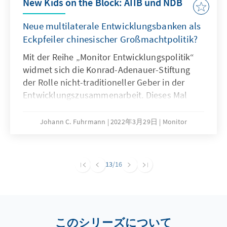
New Kids on the Block: AIIB und NDB
Neue multilaterale Entwicklungsbanken als
Eckpfeiler chinesischer Großmachtpolitik?
Mit der Reihe „Monitor Entwicklungspolitik“
widmet sich die Konrad-Adenauer-Stiftung
der Rolle nicht-traditioneller Geber in der
Entwicklungszusammenarbeit. Dieses Mal
werfen wir einen Blick auf zwei multilaterale
Entwicklungsbanken: die NDB der BRICS-
Johann C. Fuhrmann
2022年3月29日
Monitor
Staaten, mit Hauptsitz in Shanghai, sowie die
AIIB, mit Sitz in Peking. Mit deren
Neugründung fordert China die Dominanz der
13
/16
USA in der Entwicklungsfinanzierung heraus
und verdeutlicht seine globalen
Führungsansprüche.
このシリーズについて