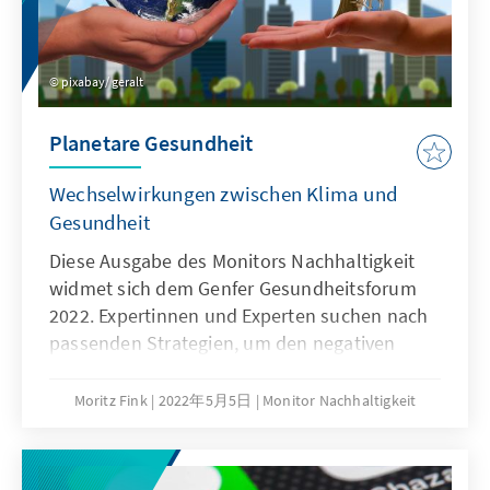
pixabay/ geralt
Planetare Gesundheit
Wechselwirkungen zwischen Klima und
Gesundheit
Diese Ausgabe des Monitors Nachhaltigkeit
widmet sich dem Genfer Gesundheitsforum
2022. Expertinnen und Experten suchen nach
passenden Strategien, um den negativen
Effekten des Klimawandels auf die
menschliche Gesundheit entgegenzutreten.
Moritz Fink
2022年5月5日
Monitor Nachhaltigkeit
Das Oberthema der Konferenz lautet "Covid-
19 Pandemic and Environmental Emergency:
Reinventing Global Health in times of Global