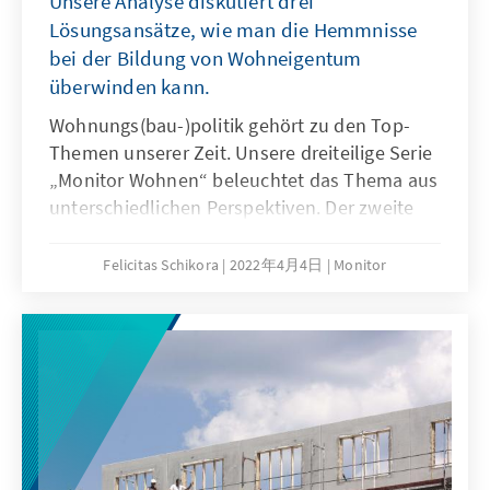
Unsere Analyse diskutiert drei
Lösungsansätze, wie man die Hemmnisse
bei der Bildung von Wohneigentum
überwinden kann.
Wohnungs(bau-)politik gehört zu den Top-
Themen unserer Zeit. Unsere dreiteilige Serie
„Monitor Wohnen“ beleuchtet das Thema aus
unterschiedlichen Perspektiven. Der zweite
Teil stellt drei Lösungsansätze vor, um den
Wohnungsbau mithilfe von Modernisierung
Felicitas Schikora
2022年4月4日
Monitor
und Digitalisierung zu stärken.