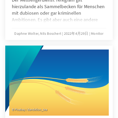
hierzulande als Sammelbecken für Menschen
mit dubiosen oder gar kriminellen
Ambitionen. Es gibt aber auch eine andere
Seite: Für die Menschen in der Ukraine ist
Telegram in Zeiten des Krieges zur
Daphne Wolter, Nils Boschert
2022年4月29日
Monitor
wichtigsten Informationsquelle geworden.
Über 1,5 Millionen Menschen verfolgen die
Ansprachen des ukrainischen Präsidenten
Wolodymyr Selenskyj. Der vorliegende
Monitor erklärt Telegram und analysiert den
schwierigen Spagat zwischen
Meinungsfreiheit und Desinformation.
Pixabay / dandelion_tea