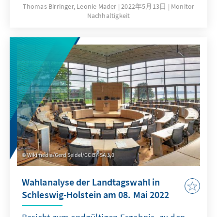
erhalten und gewünschte Entwicklungen
Thomas Birringer, Leonie Mader
2022年5月13日
Monitor
Nachhaltigkeit
anzustoßen. Die zentrale Frage hier ist,
welche Voraussetzungen nachhaltige
Innovation braucht?
Wikimedia/Gerd Seidel/CC BY-SA 3.0
Wahlanalyse der Landtagswahl in
Schleswig-Holstein am 08. Mai 2022