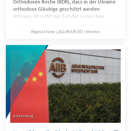
Orthodoxen Kirche (ROK), dass in der Ukraine
orthodoxe Gläubige geschützt werden
müssen, ist nicht nur Teil der russischen
Kriegspropaganda und instrumentalisiert die
ukrainischen Gläubigen, es hat auch
Regina Elsner
2022年4月4日
Monitor
weitergehende Folgen im internationalen
Einsatz für Religionsfreiheit. Der Krieg in der
Ukraine im angeblichen Schutz verfolgter
Christen unterwandert auch die
Menschenrechtsagenda internationaler
Akteure und sollte kritisch hinterfragt werden.
KAS Peking