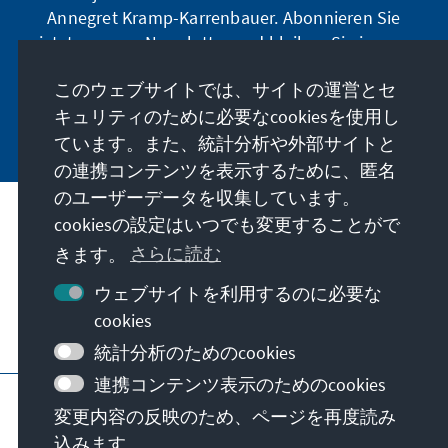
Annegret Kramp-Karrenbauer. Abonnieren Sie
jetzt unseren Newsletter und bleiben Sie immer
auf dem Laufenden.
このウェブサイトでは、サイトの運営とセ
キュリティのために必要なcookiesを使用し
Jetzt abonnieren
ています。また、統計分析や外部サイトと
の連携コンテンツを表示するために、匿名
のユーザーデータを収集しています。
cookiesの設定はいつでも変更することがで
私たちのミッション
きます。
さらに読む
お問い合わせ
ウェブサイトを利用するのに必要な
cookies
こちらもご覧ください
統計分析のためのcookies
連携コンテンツ表示のためのcookies
当サイトについて
プライバシーポリシー
変更内容の反映のため、ページを再度読み
利用規約
Erklärung zur Barrierefreiheit
込みます
Barriere melden
サイトマップ