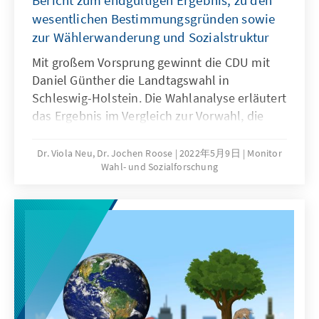
Bericht zum endgültigen Ergebnis, zu den
wesentlichen Bestimmungsgründen sowie
zur Wählerwanderung und Sozialstruktur
Mit großem Vorsprung gewinnt die CDU mit
Daniel Günther die Landtagswahl in
Schleswig-Holstein. Die Wahlanalyse erläutert
das Ergebnis im Vergleich zur Vorwahl, die
Wählerwanderungen und die wesentlichen
Bestimmungsgründe des Wahlergebnisses.
Dr. Viola Neu, Dr. Jochen Roose
2022年5月9日
Monitor
Wahl- und Sozialforschung
Ausgehend von den Wahltagsbefragungen
und Umfragen im Vorfeld der Wahl wird u. a.
die Bedeutung der Einschätzungen von
Spitzenkandidatinnen und -kandidaten,
Parteikompetenzen sowie die Beurteilung von
Leistungen der Regierung für das
Wahlergebnis erläutert.