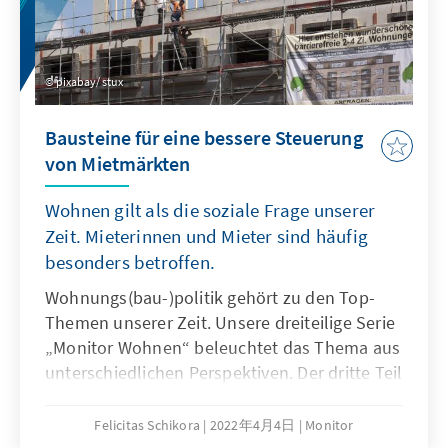
pixabay/ stux
Bausteine für eine bessere Steuerung
von Mietmärkten
Wohnen gilt als die soziale Frage unserer
Zeit. Mieterinnen und Mieter sind häufig
besonders betroffen.
Wohnungs(bau-)politik gehört zu den Top-
Themen unserer Zeit. Unsere dreiteilige Serie
„Monitor Wohnen“ beleuchtet das Thema aus
unterschiedlichen Perspektiven. Der dritte Teil
belegt/bestätigt, dass bereits eine Vielzahl an
Maßnahmen existiert, die versucht,
Felicitas Schikora
2022年4月4日
Monitor
bezahlbaren Wohnraum nachhaltig zu