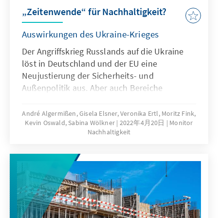
„Zeitenwende“ für Nachhaltigkeit?
Auswirkungen des Ukraine-Krieges
Der Angriffskrieg Russlands auf die Ukraine
löst in Deutschland und der EU eine
Neujustierung der Sicherheits- und
Außenpolitik aus. Aber auch Bereiche
nachhaltiger Entwicklung geraten in
Bewegung, wie Klimaschutz,
André Algermißen, Gisela Elsner, Veronika Ertl, Moritz Fink,
Kevin Oswald, Sabina Wölkner
2022年4月20日
Monitor
Energieversorgung, Umwelt, Landwirtschaft,
Nachhaltigkeit
Ernährung, Globale Gesundheit oder
Entwicklungszusammenarbeit. Unser Monitor
skizziert die Auswirkungen des Angriffskrieges
auf diese Themen und zieht ein vorläufiges
Fazit.