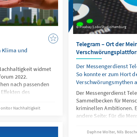
Pixabay/LoboStudioHamburg
Telegram – Ort der Mei
 Klima und
Verschwörungsplattfo
Der Messengerdienst Tele
Nachhaltigkeit widmet
So konnte er zum Hort d
forum 2022.
Verschwörungsmythen a
uchen nach passenden
 Effekten des
Der Messengerdienst Tele
liche Gesundheit
Sammelbecken für Mensch
hema der Konferenz
kriminellen Ambitionen. E
onitor Nachhaltigkeit
nd Environmental
andere Seite: Für die Men
l Health in times of
Telegram in Zeiten des Kr
Informationsquelle gewor
Daphne Wolter, Nils Bosch