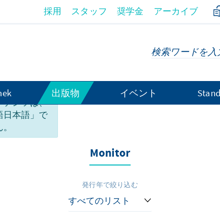
採用
スタッフ
奨学金
アーカイブ
hek
出版物
イベント
Stand
ンテンツは、
語日本語」で
ん。
Monitor
発行年で絞り込む