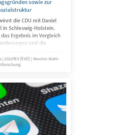
ngsgründen sowie zur
zialstruktur
innt die CDU mit Daniel
 in Schleswig-Holstein.
 das Ergebnis im Vergleich
wanderungen und die
gsgründe des
end von den
se
2022年5月9日
Monitor Wahl-
alforschung
 Umfragen im Vorfeld der
utung der Einschätzungen
n und -kandidaten,
 die Beurteilung von
 für das Wahlergebnis