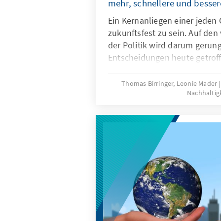
mehr, schnellere und besser
Ein Kernanliegen einer jeden G
zukunftsfest zu sein. Auf de
der Politik wird darum gerun
Entscheidungen heute getrof
um Erreichtes zu erhalten u
Entwicklungen anzustoßen. Di
Thomas Birringer, Leonie Mader
Nachhaltig
ist, welche Voraussetzungen 
braucht?