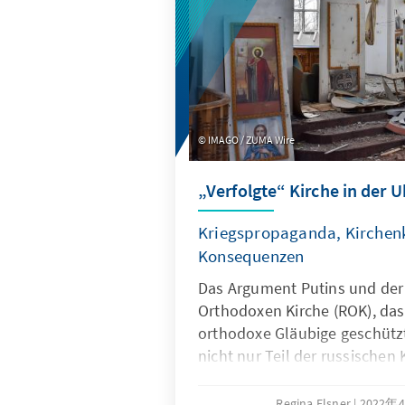
IMAGO / ZUMA Wire
„Verfolgte“ Kirche in der 
Kriegspropaganda, Kirchenk
Konsequenzen
Das Argument Putins und der
Orthodoxen Kirche (ROK), das
orthodoxe Gläubige geschütz
nicht nur Teil der russische
instrumentalisiert die ukrain
auch weitergehende Folgen i
Regina Elsner
2022年