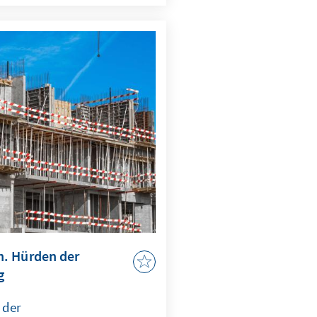
Ansprachen des
 Wolodymyr Selenskyj. Der
rt Telegram und analysiert
wischen Meinungsfreiheit
. Hürden der
g
 der