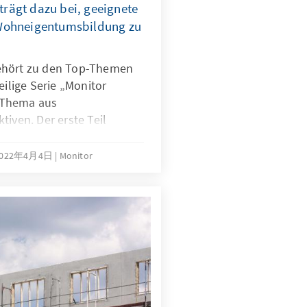
rägt dazu bei, geeignete
Wohneigentumsbildung zu
ehört zu den Top-Themen
eilige Serie „Monitor
 Thema aus
tiven. Der erste Teil
die Menschen davon
 aufzubauen.
2022年4月4日
Monitor