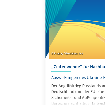
Pixabay / dandelion_tea
„Zeitenwende“ für Nachhal
Auswirkungen des Ukraine-K
Der Angriffskrieg Russlands au
Deutschland und der EU eine
Sicherheits- und Außenpoliti
Bereiche nachhaltiger Entwic