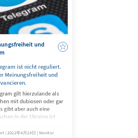
nungsfreiheit und
rm
gram ist nicht reguliert.
er Meinungsfreiheit und
vancieren.
gram gilt hierzulande als
en mit dubiosen oder gar
s gibt aber auch eine
schen in der Ukraine ist
ieges zur wichtigsten
den. Über 1,5 Millionen
ert
2022年4月29日
Monitor