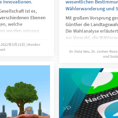
e Innovationen.
wesentlichen Bestimmu
Wählerwanderung und So
esellschaft ist es,
n verschiedenen Ebenen
Mit großem Vorsprung gew
gen, welche
Günther die Landtagswahl
fen werden müssen,
Die Wahlanalyse erläutert
nd gewünschte
zur Vorwahl, die Wähler
e zentrale Frage hier
wesentlichen Bestimmun
2022年5月13日
Monitor
keit
nachhaltige Innovation
Wahlergebnisses. Ausgeh
Dr. Viola Neu, Dr. Jochen Roo
und Sozi
Wahltagsbefragungen und
Wahl wird u. a. die Bede
von Spitzenkandidatinne
Parteikompetenzen sowie
Leistungen der Regierung
erläutert.