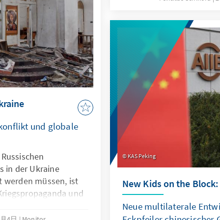
Wohnraum nachhaltig zu f
sich auch, dass nicht all
geeignet sind.
Ukraine
onflikt und globale
 Russischen
KAS Peking
s in der Ukraine
t werden müssen, ist
New Kids on the Block:
n Kriegspropaganda und
ischen Gläubigen, es hat
Neue multilaterale Entw
m internationalen
Eckpfeiler chinesischer
4月4日
Monitor