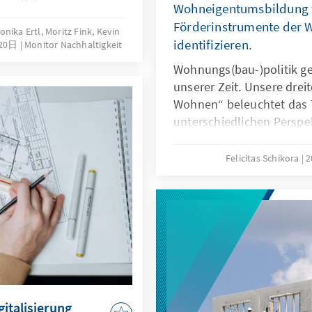
Wohneigentumsbildung t
Energieversorgung,
Förderinstrumente der 
hrung, Globale
nika Ertl, Moritz Fink, Kevin
identifizieren.
20日
Monitor Nachhaltigkeit
gszusammenarbeit.
Auswirkungen des
Wohnungs(bau-)politik g
men und zieht ein
unserer Zeit. Unsere dreit
Wohnen“ beleuchtet das
unterschiedlichen Perspek
untersucht die Hürden, 
abhalten, Wohneigentum
Felicitas Schikora
italisierung