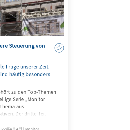
sere Steuerung von
le Frage unserer Zeit.
sind häufig besonders
ehört zu den Top-Themen
eilige Serie „Monitor
 Thema aus
iven. Der dritte Teil
eits eine Vielzahl an
 versucht, bezahlbaren
2022年4月4日
Monitor