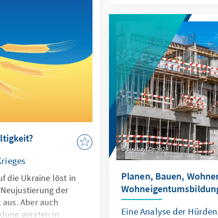
Menschen verfolgen die 
ukrainischen Präsidenten
vorliegende Monitor erklä
den schwierigen Spagat z
und Desinformation.
tigkeit?
pixabay/ Derks24
rieges
Planen, Bauen, Wohnen
f die Ukraine löst in
Wohneigentumsbildun
 Neujustierung der
k aus. Aber auch
Eine Analyse der Hürden
klung geraten in