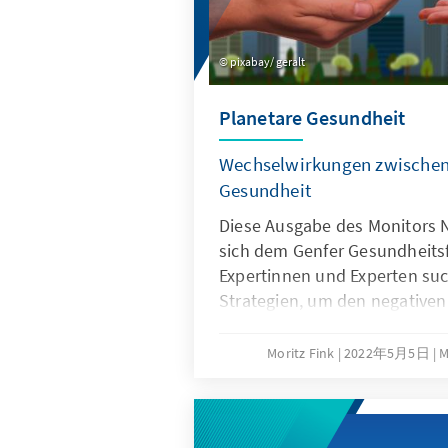
pixabay/ geralt
Planetare Gesundheit
Wechselwirkungen zwischen
Gesundheit
Diese Ausgabe des Monitors 
sich dem Genfer Gesundheits
Expertinnen und Experten s
Strategien, um den negativen
Klimawandels auf die mensch
entgegenzutreten. Das Obert
Moritz Fink
2022年5月5日
M
lautet "Covid-19 Pandemic a
Emergency: Reinventing Globa
Global Changes".