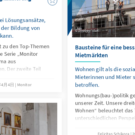
rei Lösungsansätze,
 der Bildung von
pixabay/ stux
kann.
rt zu den Top-Themen
Bausteine für eine bes
ge Serie „Monitor
Mietmärkten
ema aus
n. Der zweite Teil
Wohnen gilt als die sozia
r, um den
Mieterinnen und Mieter 
odernisierung und
betroffen.
2年4月4日
Monitor
Wohnungs(bau-)politik g
unserer Zeit. Unsere dreit
Wohnen“ beleuchtet das
unterschiedlichen Perspekt
belegt/bestätigt, dass ber
Maßnahmen existiert, die
Felicitas Schikora