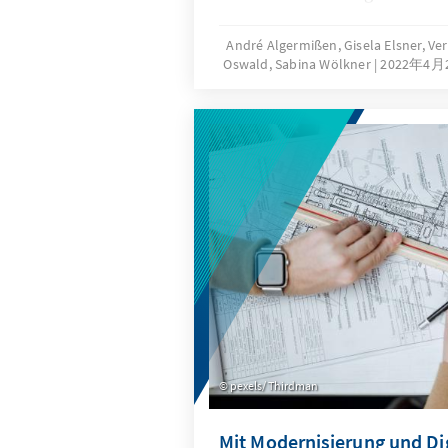
Bewegung, wie Klimaschutz, 
Umwelt, Landwirtschaft, Ernä
André Algermißen, Gisela Elsner, Vero
Oswald, Sabina Wölkner
2022年4月
Gesundheit oder Entwicklun
Unser Monitor skizziert die 
Angriffskrieges auf diese The
vorläufiges Fazit.
pexels/ Thirdman
Mit Modernisierung und Dig