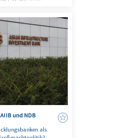
ördern. Allerdings zeigt
e Instrumente dafür
 AIIB und NDB
icklungsbanken als
 Großmachtpolitik?