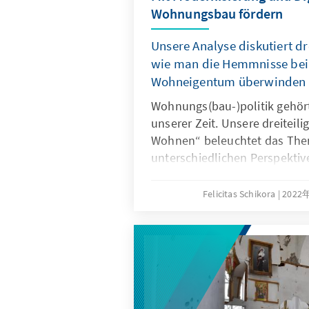
Wohnungsbau fördern
Unsere Analyse diskutiert d
wie man die Hemmnisse bei
Wohneigentum überwinden 
Wohnungs(bau-)politik gehö
unserer Zeit. Unsere dreiteili
Wohnen“ beleuchtet das Th
unterschiedlichen Perspektive
stellt drei Lösungsansätze vo
Wohnungsbau mithilfe von M
Felicitas Schikora
202
Digitalisierung zu stärken.