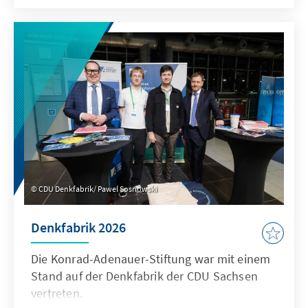
sicherheitspolitische Grundhaltung historisch
eingeordnet und ihre Relevanz für
gegenwärtige Debatten über Freiheit und
politische Verantwortung herausgearbeitet.
CDU Denkfabrik/ Pawel Sosnowski
Denkfabrik 2026
Die Konrad-Adenauer-Stiftung war mit einem
Stand auf der Denkfabrik der CDU Sachsen
vertreten.