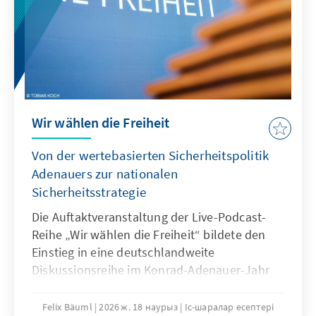
Wir wählen die Freiheit
Von der wertebasierten Sicherheitspolitik
Adenauers zur nationalen
Sicherheitsstrategie
Die Auftaktveranstaltung der Live-Podcast-
Reihe „Wir wählen die Freiheit“ bildete den
Einstieg in eine deutschlandweite
Diskussionsreihe im Konrad-Adenauer-Jahr
2026. Anlässlich des 150. Geburtstags von
Konrad Adenauer wurde seine
Felix Bäuml
2026 ж. 18 наурыз
Іс-шаралар есептері