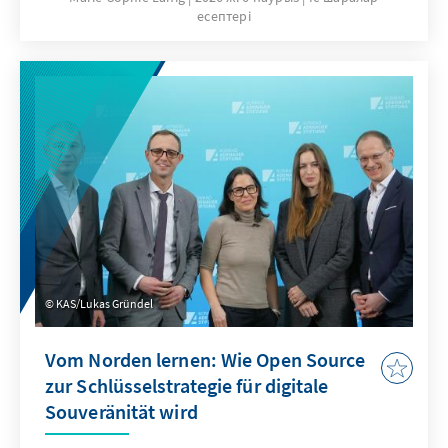
есептері
staatlicher Verantwortung bei militärischer
Gewalt von Bündnispartnern sowie
institutioneller Sicherung der eigenen
Verfassungsgerichtsbarkeit. Dass
verfassungsgerichtliche Entscheidungen ihre
Bedeutung nicht allein in Karlsruhe entfalten,
sondern insbesondere dort, wo ihre Maßstäbe
in politisches Handeln übersetzt werden,
nämlich in Berlin, verdeutlichte die
Fachtagung mit Rückblick auf das vergangene
Gerichtsjahr in diesem Jahr besonders.
KAS/Lukas Gründel
Vom Norden lernen: Wie Open Source
zur Schlüsselstrategie für digitale
Souveränität wird