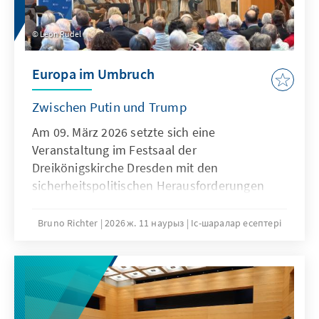
Leon Rudel
Europa im Umbruch
Zwischen Putin und Trump
Am 09. März 2026 setzte sich eine
Veranstaltung im Festsaal der
Dreikönigskirche Dresden mit den
sicherheitspolitischen Herausforderungen
Europas auseinander. Ein Impulsvortrag und
ein anschließendes Fachgespräch
Bruno Richter
2026 ж. 11 наурыз
Іс-шаралар есептері
beleuchteten die Auswirkungen globaler
Machtverschiebungen auf die europäische
Sicherheitsarchitektur.