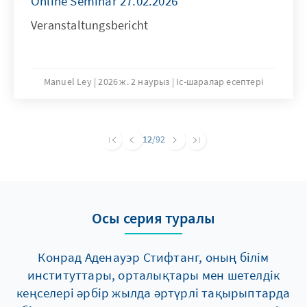
Online Seminar 27.02.2026
Veranstaltungsbericht
Manuel Ley
2026 ж. 2 наурыз
Іс-шаралар есептері
12
/92
Осы серия туралы
Конрад Аденауэр Стифтанг, оның білім
институттары, орталықтары мен шетелдік
кеңселері әрбір жылда әртүрлі тақырыптарда