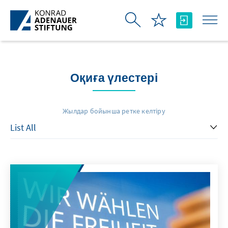
Skip to Main Content
Оқиға үлестері
Жылдар бойынша ретке келтіру