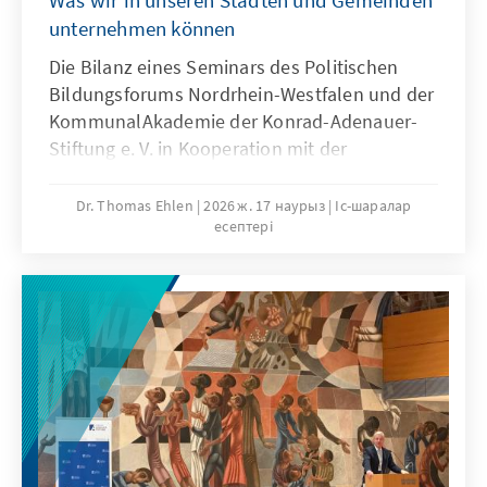
Was wir in unseren Städten und Gemeinden
unternehmen können
Die Bilanz eines Seminars des Politischen
Bildungsforums Nordrhein-Westfalen und der
KommunalAkademie der Konrad-Adenauer-
Stiftung e. V. in Kooperation mit der
Gesellschaft für Sicherheitspolitik e. V.
Dr. Thomas Ehlen
2026 ж. 17 наурыз
Іс-шаралар
есептері