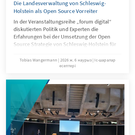
Die Landesverwaltung von Schleswig-
Holstein als Open Source Vorreiter
In der Veranstaltungsreihe „forum digital“
diskutierten Politik und Experten die
Erfahrungen bei der Umsetzung der Open
Source Strategie von Schleswig-Holstein für
Deutschland, definierten die Anforderungen
an eine Digitale Souveränität und zeigten die
Tobias Wangermann
2026 ж. 6 наурыз
Іс-шаралар
есептері
Vorteile für den Wirtschaftsstandort.