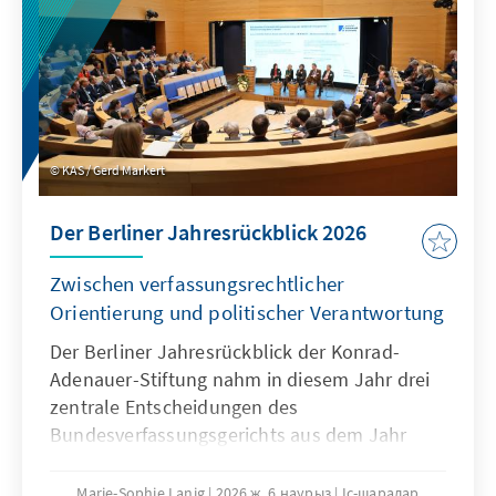
KAS / Gerd Markert
Der Berliner Jahresrückblick 2026
Zwischen verfassungsrechtlicher
Orientierung und politischer Verantwortung
Der Berliner Jahresrückblick der Konrad-
Adenauer-Stiftung nahm in diesem Jahr drei
zentrale Entscheidungen des
Bundesverfassungsgerichts aus dem Jahr
2025 in den Blick. Diskutiert wurden Fragen
medizinischer Priorisierung in Extremlagen,
Marie-Sophie Lanig
2026 ж. 6 наурыз
Іс-шаралар