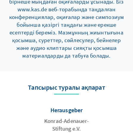
бірнеше мыңдаған оқиғаларды ұсынады. Біз
www.kas.de веб-торабында таңдалған
конференциялар, оқиғалар және симпозиум
бойынша қазіргі таңдағы және ерекше
есептерді береміз. Мазмұнның жиынтығына
қосымша, суреттер, сөйлесулер, бейнелер
және аудио клиптары сияқты қосымша
материалдарды да табуға болады.
Тапсырыс туралы ақпарат
Herausgeber
Konrad-Adenauer-
Stiftung e.V.