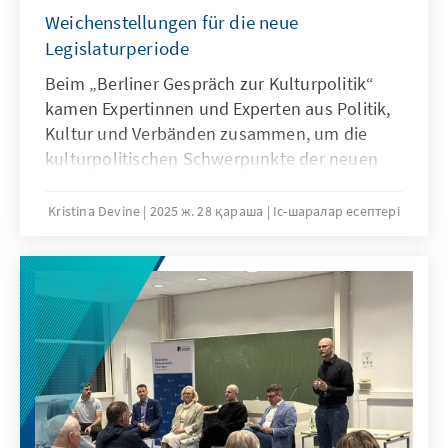
Weichenstellungen für die neue
Legislaturperiode
Beim „Berliner Gespräch zur Kulturpolitik“
kamen Expertinnen und Experten aus Politik,
Kultur und Verbänden zusammen, um die
kulturpolitischen Schwerpunkte der neuen
Legislaturperiode zu diskutieren. Die Tagung
wurde von Prof. Dr. Norbert Lammert,
Kristina Devine
2025 ж. 28 қараша
Іс-шаралар есептері
Bundestagspräsident a.D. und Vorsitzender
der Konrad-Adenauer-Stiftung, moderiert.