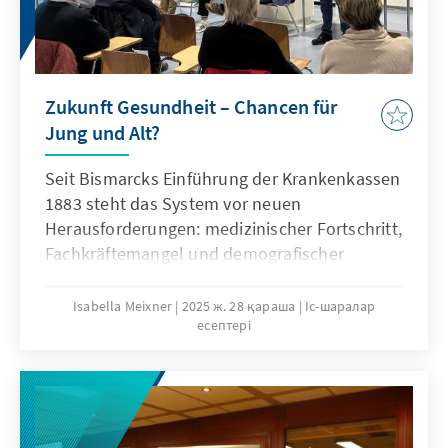
Zukunft Gesundheit – Chancen für
Jung und Alt?
Seit Bismarcks Einführung der Krankenkassen
1883 steht das System vor neuen
Herausforderungen: medizinischer Fortschritt,
Fachkräftemangel und demografischer
Wandel treiben Kosten. Anfang 2025 stieg der
Zusatzbeitrag auf 17%. Bei einer
Isabella Meixner
2025 ж. 28 қараша
Іс-шаралар
есептері
Podiumsdiskussion der Konrad-Adenauer-
Stiftung in Jena am 18.11.25 betonten
Vertreter aus Politik, Ärzteschaft und
Zivilgesellschaft Reformbedarf. Kurzfristig
wurde eine Senkung der Mehrwertsteuer