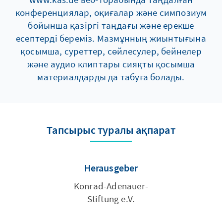
конференциялар, оқиғалар және симпозиум
бойынша қазіргі таңдағы және ерекше
есептерді береміз. Мазмұнның жиынтығына
қосымша, суреттер, сөйлесулер, бейнелер
және аудио клиптары сияқты қосымша
материалдарды да табуға болады.
Тапсырыс туралы ақпарат
Herausgeber
Konrad-Adenauer-
Stiftung e.V.