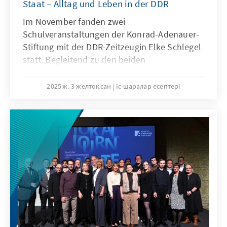
Staat – Alltag und Leben in der DDR
Im November fanden zwei
Schulveranstaltungen der Konrad-Adenauer-
Stiftung mit der DDR-Zeitzeugin Elke Schlegel
statt. Begleitend zu den beiden
Veranstaltungen wurde die Ausstellung „Der
untergegangene Staat – Alltag und Leben in
2025 ж. 3 желтоқсан
Іс-шаралар есептері
der DDR" gezeigt: am 05.11.2025 im
Bürgerhaus Obervieland mit den
Schülerinnen und Schülern des Gymnasiums
Links der Weser und am 18.11.2025 in der
Oberschule an der Lerchenstraße in Bremen-
Nord. Als Tagungsleiterinnen fungierten Dana
Alyoussef sowie Anna Prigge.