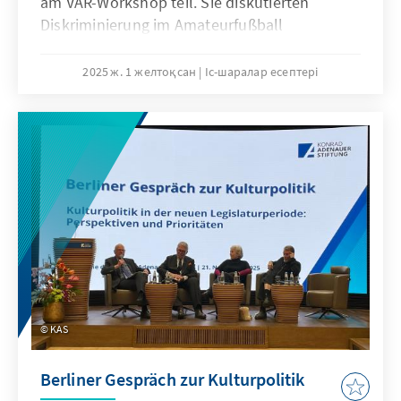
am VAR-Workshop teil. Sie diskutierten
Diskriminierung im Amateurfußball
(Sexismus, Rassismus, Homophobie) und
erarbeiteten Handlungsoptionen. Klare
2025 ж. 1 желтоқсан
Іс-шаралар есептері
Botschaft: keine Toleranz für
Diskriminierungen! Projekt von KAS, TFV und
Spirit of Football.
KAS
Berliner Gespräch zur Kulturpolitik