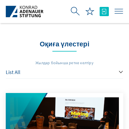
Skip to Main Content
Оқиға үлестері
Жылдар бойынша ретке келтіру