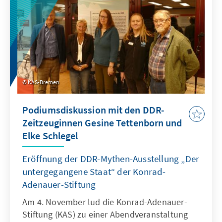
vorgeschlagen, langfristig Prävention,
Gesundheitskompetenz und
Arbeitgeberförderung. Auch eine Zuckersteuer
kam zur Sprache. Alle Teilnehmenden zeigten
Optimismus für gemeinsame Lösungen.
KAS-Bremen
Podiumsdiskussion mit den DDR-
Zeitzeuginnen Gesine Tettenborn und
Elke Schlegel
Eröffnung der DDR-Mythen-Ausstellung „Der
untergegangene Staat“ der Konrad-
Adenauer-Stiftung
Am 4. November lud die Konrad-Adenauer-
Stiftung (KAS) zu einer Abendveranstaltung