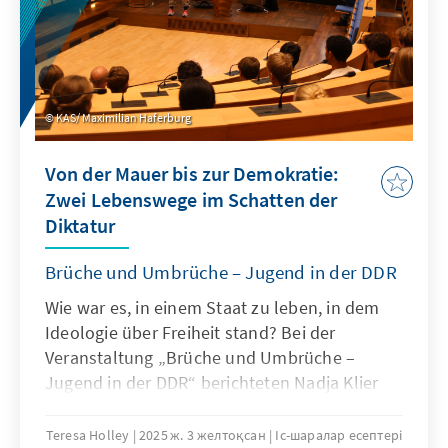
KAS/ Maximilian Haferburg
Von der Mauer bis zur Demokratie:
Zwei Lebenswege im Schatten der
Diktatur
Brüche und Umbrüche – Jugend in der DDR
Wie war es, in einem Staat zu leben, in dem
Ideologie über Freiheit stand? Bei der
Veranstaltung „Brüche und Umbrüche –
Jugend in der DDR“ berichteten Nadja Klier
und Ingo Hasselbach von ihren persönlichen
Erfahrungen mit Überwachung, Repression
Teresa Holley
2025 ж. 3 желтоқсан
Іс-шаралар есептері