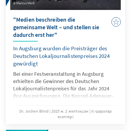
Marcus Merk
"Medien beschreiben die
gemeinsame Welt – und stellen sie
dadurch erst her"
In Augsburg wurden die Preisträger des
Deutschen Lokaljournalistenpreises 2024
gewürdigt
Bei einer Festveranstaltung in Augsburg
erhielten die Gewinner des Deutschen
Lokaljournalistenpreises für das Jahr 2024
ihre Auszeichnungen. Die Konrad-Adenauer-
Stiftung würdigt bereits seit 1980 alljährlich
Journalistinnen und Journalisten sowie
Dr. Jochen Blind
2025 ж. 2 желтоқсан
Іс-шаралар
есептері
Redaktionen, die mit ihrer lokalen
Berichterstattung Herausragendes geleistet