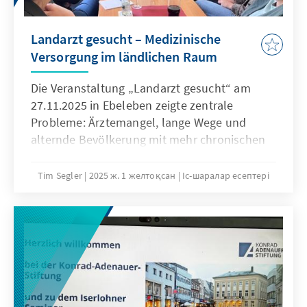
Landarzt gesucht – Medizinische
Versorgung im ländlichen Raum
Die Veranstaltung „Landarzt gesucht“ am
27.11.2025 in Ebeleben zeigte zentrale
Probleme: Ärztemangel, lange Wege und
alternde Bevölkerung mit mehr chronischen
Erkrankungen. Patrick Riegner nannte digitale
Lösungen und lokale Gesundheitszentren.
Tim Segler
2025 ж. 1 желтоқсан
Іс-шаралар есептері
Stefan Schard forderte Nachbesserungen der
Krankenhausreform, um kleine Häuser zu
sichern, betonte aber auch die Vorteile von
Kompetenzbündelung. Dr. Sebastian Köllner
hob die komplexen Auswirkungen des
demografischen Wandels hervor und die
Arbeit der Serviceagentur Demografischer