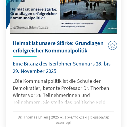
Wandel. In der Diskussion bestand Einigkeit
über Probleme, aber kontroverse Ansichten
zu Lösungen. Umfragen zeigen deutliche
Unzufriedenheit der Landbevölkerung mit der
Thomas Ehlen / kas.de
Erreichbarkeit von Ärzten und sinkendes
Vertrauen in Politik und Institutionen.
Heimat ist unsere Stärke: Grundlagen
erfolgreicher Kommunalpolitik
Eine Bilanz des Iserlohner Seminars 28. bis
29. November 2025
„Die Kommunalpolitik ist die Schule der
Demokratie“, betonte Professor Dr. Thorben
Winter vor 26 Teilnehmerinnen und
Teilnehmern. Sie stelle das politische Feld
dar, in dem Nähe zum Bürger nicht nur ein
Schlagwort, sondern gelebte Realität sei.
Dr. Thomas Ehlen
2025 ж. 1 желтоқсан
Іс-шаралар
есептері
Kommunalpolitiker könnten als Experten vor