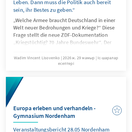
Leben. Dann muss die Politik auch bereit
sein, ihr Bestes zu geben.“
„Welche Armee braucht Deutschland in einer
Welt neuer Bedrohungen und Kriege?“ Diese
Frage stellt die neue ZDF-Dokumentation
„Kriegstüchtig? 70 Jahre Bundeswehr“. Der
Film zeichnet die Entwicklung der deutschen
Streitkräfte seit ihrer Gründung nach und
Wadim Vincent Lisovenko
2026 ж. 29 мамыр
Іс-шаралар
есептері
stellt zugleich die drängende Frage nach ihrer
aktuellen Einsatzfähigkeit in einer
veränderten sicherheitspolitischen Lage. Im
Anschluss diskutierten der Militärhistoriker
Prof. Dr. Sönke Neitzel, Oberstleutnant Prof.
Dr. Daniela Klix, der Wehrbeauftragte Henning
Europa erleben und verhandeln -
Otte sowie der Autor des Films, Jörg Müllner,
Gymnasium Nordenham
über die Herausforderungen der Bundeswehr
und die Konsequenzen der Zeitenwende.
Veranstaltungsbericht 28.05 Nordenham