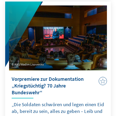
Vertreter aus Politik, Wirtschaft, Wissenschaft
und Verwaltung, welche strategischen
Optionen Deutschland und Europa im
Umgang mit Seltenen Erden offenstehen.
KAS/Wadim Lisovenko
Vorpremiere zur Dokumentation
„Kriegstüchtig? 70 Jahre
Bundeswehr“
„Die Soldaten schwören und legen einen Eid
ab, bereit zu sein, alles zu geben – Leib und