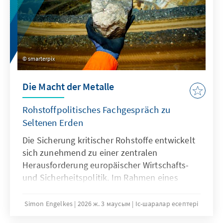
smarterpix
Die Macht der Metalle
Rohstoffpolitisches Fachgespräch zu
Seltenen Erden
Die Sicherung kritischer Rohstoffe entwickelt
sich zunehmend zu einer zentralen
Herausforderung europäischer Wirtschafts-
und Sicherheitspolitik. Im Rahmen eines
rohstoffpolitischen Fachgesprächs der
Konrad-Adenauer-Stiftung am 3. Juni 2026 in
Simon Engelkes
2026 ж. 3 маусым
Іс-шаралар есептері
Berlin diskutierten Vertreterinnen und