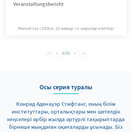
Veranstaltungsbericht
Manuel Ley
2026 ж. 22 мамыр
Іс-шаралар есептері
6
/92
Осы серия туралы
Конрад Аденауэр Стифтанг, оның білім
институттары, орталықтары мен шетелдік
кеңселері әрбір жылда әртүрлі тақырыптарда
бірнеше мыңдаған оқиғаларды ұсынады. Біз