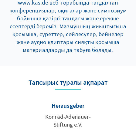
www.kas.de веб-торабында таңдалған
конференциялар, оқиғалар және симпозиум
бойынша қазіргі таңдағы және ерекше
есептерді береміз. Мазмұнның жиынтығына
қосымша, суреттер, сөйлесулер, бейнелер
және аудио клиптары сияқты қосымша
материалдарды да табуға болады.
Тапсырыс туралы ақпарат
Herausgeber
Konrad-Adenauer-
Stiftung e.V.