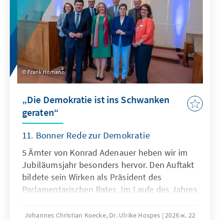
Frank Homann
„Die Demokratie ist ins Schwanken
geraten“
11. Bonner Rede zur Demokratie
5 Ämter von Konrad Adenauer heben wir im
Jubiläumsjahr besonders hervor. Den Auftakt
bildete sein Wirken als Präsident des
Parlamentarischen Rates. Im Laufe des Jahres
folgen seine Rollen als Oberbürgermeister
von Köln, Parteivorsitzender der CDU,
Johannes Christian Koecke, Dr. Ulrike Hospes
2026 ж. 22