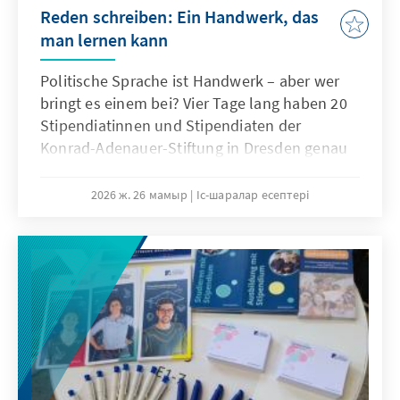
Reden schreiben: Ein Handwerk, das
man lernen kann
Politische Sprache ist Handwerk – aber wer
bringt es einem bei? Vier Tage lang haben 20
Stipendiatinnen und Stipendiaten der
Konrad-Adenauer-Stiftung in Dresden genau
das geübt: Kernbotschaft entwickeln, Struktur
finden, eine eigene Rede schreiben.
2026 ж. 26 мамыр
Іс-шаралар есептері