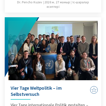
Auseinandersetzung über die Zukunft der
Dr. Pencho Kuzev
2026 ж. 27 мамыр
Іс-шаралар
есептері
Wettbewerbspolitik in Deutschland und
Europa. Die Publikation wurde ergänzt durch
ein Geleitwort des Präsidenten des ifo
Instituts, Prof. Clemens Fuest, sowie ein
Vorwort des Generalsekretärs Dr. Mark Speich.
Sie zielt darauf ab, Wettbewerb wieder stärker
ins Zentrum wirtschaftspolitischer Debatten
zu rücken und zugleich Reformoptionen für
den europäischen Ordnungsrahmen zu
skizzieren.
Vier Tage Weltpolitik – im
Selbstversuch
Vier Tage internationale Politik gestalten –