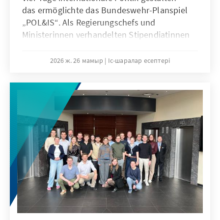
das ermöglichte das Bundeswehr-Planspiel
„POL&IS“. Als Regierungschefs und
Ministerinnen verhandelten Stipendiatinnen
und Stipendiaten in UN-Gremien und
erlebten, wie viel Geschick internationale
2026 ж. 26 мамыр
Іс-шаралар есептері
Diplomatie braucht.