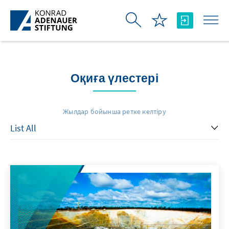
Skip to Main Content
Оқиға үлестері
Жылдар бойынша ретке келтіру