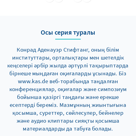
dem Extremismus nur durch ein
Zusammenspiel staatlicher Maßnahmen und
zivilgesellschaftlichen Engagements wirksam
begegnet werden kann.
Осы серия туралы
Конрад Аденауэр Стифтанг, оның білім
институттары, орталықтары мен шетелдік
кеңселері әрбір жылда әртүрлі тақырыптарда
бірнеше мыңдаған оқиғаларды ұсынады. Біз
www.kas.de веб-торабында таңдалған
конференциялар, оқиғалар және симпозиум
бойынша қазіргі таңдағы және ерекше
есептерді береміз. Мазмұнның жиынтығына
қосымша, суреттер, сөйлесулер, бейнелер
және аудио клиптары сияқты қосымша
материалдарды да табуға болады.