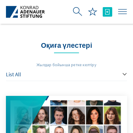
Skip to Main Content
Оқиға үлестері
Жылдар бойынша ретке келтіру