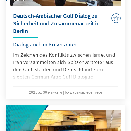
Deutsch-Arabischer Golf Dialog zu
Sicherheit und Zusammenarbeit in
Berlin
Dialog auch in Krisenzeiten
Im Zeichen des Konflikts zwischen Israel und
Iran versammelten sich Spitzenvertreter aus
den Golf-Staaten und Deutschland zum
siebten German-Arab Gulf Dialogue
organisiert von der KAS und DAFG. Auch wenn
die Konferenz die Bewältigung aktueller
2025 ж. 30 маусым
Іс-шаралар есептері
Herausforderungen im Nahen Osten und
Europa in den Blick nahm, so wurden ebenso
Chancen und Potenziale für eine engere
Zusammenarbeit deutlich: Gerade in
Krisenzeiten braucht es eine stärkere