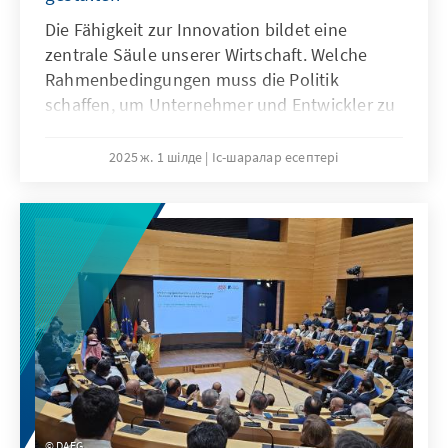
Die Fähigkeit zur Innovation bildet eine
zentrale Säule unserer Wirtschaft. Welche
Rahmenbedingungen muss die Politik
schaffen, um Unternehmer und Entwickler zu
stärken? Wie werden Innovationen in der
Bevölkerung schneller angenommen? Wie
2025 ж. 1 шілде
Іс-шаралар есептері
machen wir Neues wieder einfacher? Auf der
Innovationskonferenz Vision Innovation am
25. Juni 2025 in der Akademie der Konrad-
Adenauer-Stiftung in Berlin wurde mit
hochrangigen Gästen aus Politik, Wirtschaft
und Wissenschaft unter Beteiligung von
Kooperationspartnern diskutiert und
Aussteller präsentierten ihre innovativen
Projekte.
DAFG