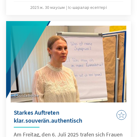
International Institute for Strategic Studies
2025 ж. 30 маусым
Іс-шаралар есептері
(IISS) und der Hermann Ehlers Stiftung &
Akademie.
Gunda Nölcke
Starkes Auftreten
klar.souverän.authentisch
Am Freitag, den 6. Juli 2025 trafen sich Frauen