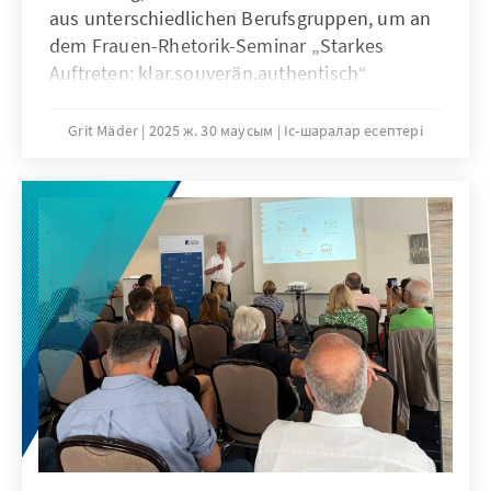
aus unterschiedlichen Berufsgruppen, um an
dem Frauen-Rhetorik-Seminar „Starkes
Auftreten: klar.souverän.authentisch“
teilzunehmen. Ziel dieses Seminars war es die
persönliche Entwicklung zu fördern und
Grit Mäder
2025 ж. 30 маусым
Іс-шаралар есептері
konkrete Hilfestellungen an die Hand zu
geben, um die Herausforderungen in
Ehrenamt, Beruf oder politischen Engagement
zu meistern. Ein Bericht von Gunda Nölcke.