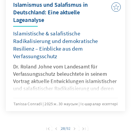
Islamismus und Salafismus in
Deutschland: Eine aktuelle
Lageanalyse
Islamistische & salafistische
Radikalisierung und demokratische
Resilienz – Einblicke aus dem
Verfassungsschutz
Dr. Roland Johne vom Landesamt für
Verfassungsschutz beleuchtete in seinem
Vortrag aktuelle Entwicklungen islamistischer
und salafistischer Radikalisierung und deren
ideologische Grundlagen. Er betonte dabei die
Rolle digitaler Medien und Prediger bei der
Tanissa Conradi
2025 ж. 30 маусым
Іс-шаралар есептері
Verbreitung extremistischer Narrative und die
Bedeutung von Prävention im sozialen
Umfeld. Die Veranstaltung verdeutlichte, dass
28
/92