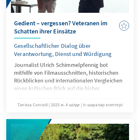
Gedient – vergessen? Veteranen im
Schatten ihrer Einsätze
Gesellschaftlicher Dialog über
Verantwortung, Dienst und Würdigung
Journalist Ulrich Schimmelpfennig bot
mithilfe von Filmausschnitten, historischen
Rückblicken und internationalen Vergleichen
einen kritischen Blick auf die bisher
mangelnde öffentliche Anerkennung von
Veteraninnen und Veteranen. Im Fokus
Tanissa Conradi
2025 ж. 4 шілде
Іс-шаралар есептері
standen Fragen der Sichtbarkeit, des
Selbstverständnisses und der
gesellschaftlichen Verantwortung – ein
wichtiger Schritt hin zu mehr Würdigung für