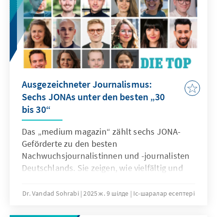
Ausgezeichneter Journalismus:
Sechs JONAs unter den besten „30
bis 30“
Das „medium magazin“ zählt sechs JONA-
Geförderte zu den besten
Nachwuchsjournalistinnen und -journalisten
Deutschlands. Sie zeigen, wie vielfältig und
relevant junger Journalismus heute ist.
Dr. Vandad Sohrabi
2025 ж. 9 шілде
Іс-шаралар есептері