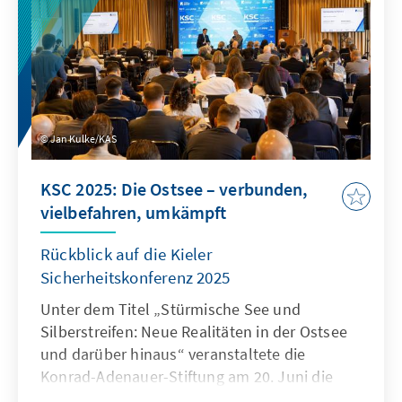
Kooperation zwischen Deutschland und den
Golf-Staaten.
Jan Kulke/KAS
KSC 2025: Die Ostsee – verbunden,
vielbefahren, umkämpft
Rückblick auf die Kieler
Sicherheitskonferenz 2025
Unter dem Titel „Stürmische See und
Silberstreifen: Neue Realitäten in der Ostsee
und darüber hinaus“ veranstaltete die
Konrad-Adenauer-Stiftung am 20. Juni die
KSC – in Zusammenarbeit mit dem