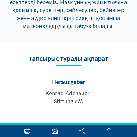
есептерді береміз. Мазмұнның жиынтығына
қосымша, суреттер, сөйлесулер, бейнелер
және аудио клиптары сияқты қосымша
материалдарды да табуға болады.
Тапсырыс туралы ақпарат
Herausgeber
Konrad-Adenauer-
Stiftung e.V.