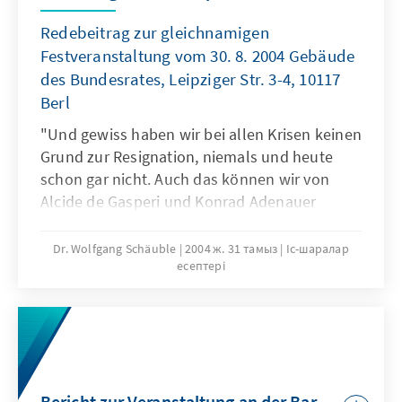
Redebeitrag zur gleichnamigen
Festveranstaltung vom 30. 8. 2004 Gebäude
des Bundesrates, Leipziger Str. 3-4, 10117
Berl
"Und gewiss haben wir bei allen Krisen keinen
Grund zur Resignation, niemals und heute
schon gar nicht. Auch das können wir von
Alcide de Gasperi und Konrad Adenauer
lernen, und das sollten wir auch von ihnen
annehmen, als Erbe und als Auftrag."
Dr. Wolfgang Schäuble
2004 ж. 31 тамыз
Іс-шаралар
есептері
Bericht zur Veranstaltung an der Bar