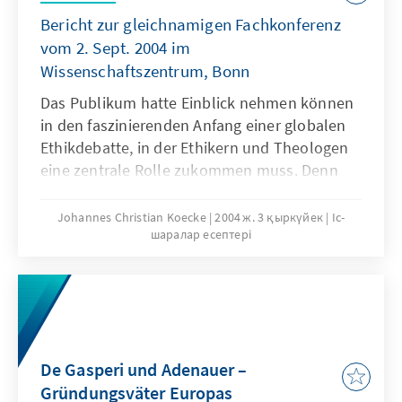
Bericht zur gleichnamigen Fachkonferenz
vom 2. Sept. 2004 im
Wissenschaftszentrum, Bonn
Das Publikum hatte Einblick nehmen können
in den faszinierenden Anfang einer globalen
Ethikdebatte, in der Ethikern und Theologen
eine zentrale Rolle zukommen muss. Denn
überall auf der Welt fragen sich die Menschen
nach der roten Linie, die nicht überschritten
Johannes Christian Koecke
2004 ж. 3 қыркүйек
Іс-
шаралар есептері
werden darf und überall drängt es andere,
dies so schnell wie möglich zu tun.
De Gasperi und Adenauer –
Gründungsväter Europas