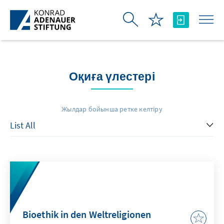
Skip to Main Content
Оқиға үлестері
Жылдар бойынша ретке келтіру
Bioethik in den Weltreligionen