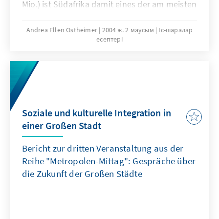
Mio.) ist Südafrika damit eines der am meisten
von der Epidemie betroffenen Länder
weltweit. Angesichts der Auswirkungen auf
Andrea Ellen Ostheimer
2004 ж. 2 маусым
Іс-шаралар
есептері
die südafrikanische Wirtschaft gewinnt der
Kampf gegen HIV/AIDS zunehmend Priorität
auf Seiten der Wirtschaft als auch auf seiten
der Regierung.
Soziale und kulturelle Integration in
einer Großen Stadt
Bericht zur dritten Veranstaltung aus der
Reihe "Metropolen-Mittag": Gespräche über
die Zukunft der Großen Städte