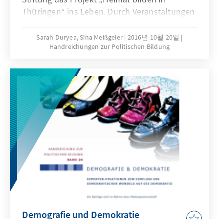
Thüringen“ ins Leben. Durch Veranstaltungen
sollte den Bürgerinnen und Bürgern in
thüringischen Städten und Gemeinden eine
Sarah Duryea, Sina Meißgeier
2016년 10월 20일
Handreichungen zur Politischen Bildung
Plattform geboten werden, die ein Augenmerk
auf eine positive Willkommenskultur und gute
Integrationsstrukturen legt sowie einen
Austausch von Informationen und Meinungen
ermöglicht. Nachdem das Projekt
ursprünglich unter dem Namen
„Zuwanderung – Gewinn für Kultur und
wirtschaftliche Dynamik“ geplant war, galt es
mit der Zunahme der Flüchtlinge ab dem
Sommer 2015 verstärkt auch auf die aktuellen
Notwendigkeiten und die Sorgen und Nöte
der Menschen einzugehen. Die vorliegende
Publikation fasst die Ergebnisse des Projektes
zusammen. Sie sollen zu einer Versachlichung
Demografie und Demokratie