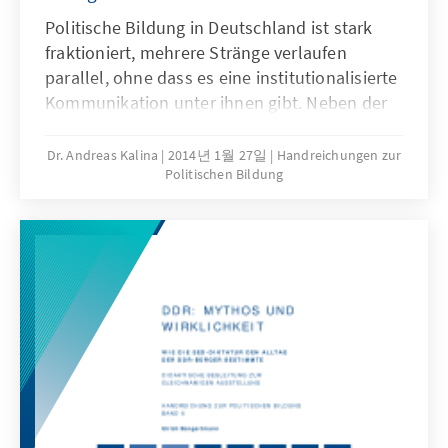
Politische Bildung in Deutschland ist stark
fraktioniert, mehrere Stränge verlaufen
parallel, ohne dass es eine institutionalisierte
Kommunikation unter ihnen gibt. Neben der
staatlichen, schulischen Politische Bildung
gibt es die außerschulische Jugend- und
Dr. Andreas Kalina
2014년 1월 27일
Handreichungen zur
Politischen Bildung
Erwachsenenbildung der freien Träger.
Komplettiert wird das Bild durch die
Angebote der Universitäten. Jeder Bereich hat
seine Berechtigung und sein
unterschiedliches Betätigungsfeld; aber jeder
Bereich agiert auch in einer intensiven
Wechselwirkung zu den anderen Feldern. Man
muss sich nur die Lehrerausbildung
(Universität) anschauen, die Rückwirkungen
auf die Qualität des Politikunterrichts hat
(Schule), während die Vermittlung politischer