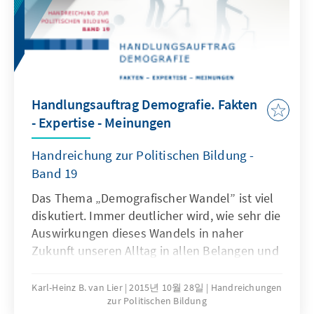
demografischen Wandel aussehen kann und
was sich in der Politischen Bildung ändern
muss, um den Anforderungen des Wandels
gerecht zu werden. Im Vorfeld und im
Nachgang zum Demokratie-Kongress 2014
haben Experten sich mit dem Thema
Handlungsauftrag Demografie. Fakten
Demokratie und Demografie beschäftigt. Die
- Expertise - Meinungen
Ergebnisse finden Sie in dieser
Onlinepublikation. Die Beiträge sind im
Handreichung zur Politischen Bildung -
Rahmen einer Medienpartnerschaft zwischen
Band 19
Konrad-Adenauer-Stiftung und dem
Tagesspiegel entstanden.
Das Thema „Demografischer Wandel” ist viel
diskutiert. Immer deutlicher wird, wie sehr die
Auswirkungen dieses Wandels in naher
Zukunft unseren Alltag in allen Belangen und
unter vielfältigen Gesichtspunkten verändern
und nachhaltig beeinflussen werden. Unter
Karl-Heinz B. van Lier
2015년 10월 28일
Handreichungen
zur Politischen Bildung
dem Titel „Handlungsauftrag Demografie”