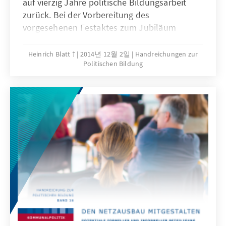
auf vierzig Jahre politische Bildungsarbeit
zurück. Bei der Vorbereitung des
vorgesehenen Festaktes zum Jubiläum
musste festgestellt werden, dass schriftlich
festgehaltene Unterlagen zu Geschichten der
Heinrich Blatt †
2014년 12월 2일
Handreichungen zur
Politischen Bildung
Politischen Bildung der Konrad-Adenauer-
Stiftung nur äußerst spärlich vorhanden
waren: Die Entstehungsgeschichte sowie die
vielfältigen curricularen und
themenbezogenen Ansätze der politischen
Bildungsarbeit vor dem Hintergrund der
vielfältigen gesellschaftlichen Veränderungen
in Deutschland im Verlauf von vierzig Jahren
waren nicht dokumentiert. Von einer
systematischen Dokumentation konnte schon
gar keine Rede sein. Damit die Details der
Entstehungsgeschichte sowie der
strukturellen Entwicklungen und inhaltlichen