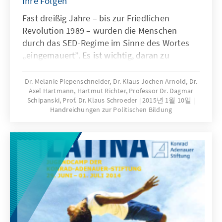
ihre Folgen
Fast dreißig Jahre – bis zur Friedlichen
Revolution 1989 – wurden die Menschen
durch das SED-Regime im Sinne des Wortes
„eingemauert”. Es ist wichtig, daran zu
erinnern, was diese „Mauer” für die Menschen
in Ost und West bedeutete. Die Erfahrung
Dr. Melanie Piepenschneider, Dr. Klaus Jochen Arnold, Dr.
Axel Hartmann, Hartmut Richter, Professor Dr. Dagmar
lehrt, dass sich jede Generation aufs Neue die
Schipanski, Prof. Dr. Klaus Schroeder
2015년 1월 10일
Lehren aus der Geschichte erarbeiten muss.
Handreichungen zur Politischen Bildung
Die Konrad-Adenauer-Stiftung hat in den
letzten Jahren deutschlandweit und
international zu der Geschichte des SED-
Regimes Vorträge, Lesungen, Tagungen,
Seminare, Filmvorführungen u.a.
Veranstaltungen organisiert. Im Internet
bieten wir in dem Wissensportal "www.ddr-
mythen.de" umfangreiche Informationen zu
der Geschichte der DDR und zum Alltag in der