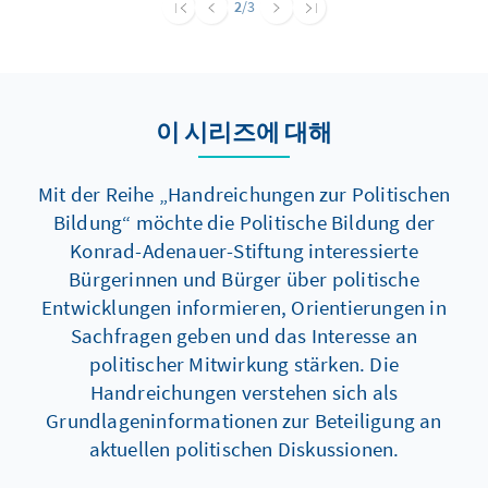
sich auf Aspekte und Fakten, die im Zuge der
2
/3
Beschäftigung mit dem Thema für Schüler
wesentlich sind. Die Ausstellung kann und
soll kein allumfassendes Bild vom Alltag in
der DDR bieten. Diese in Kooperation mit dem
이 시리즈에 대해
Verband der Geschichtslehrer Deutschlands
e.V. erstellte Handreichung ist als
Mit der Reihe „Handreichungen zur Politischen
Hilfestellung für Lehrerinnen und Lehrer für
Bildung“ möchte die Politische Bildung der
den Einsatz der Ausstellung im Unterricht
Konrad-Adenauer-Stiftung interessierte
gedacht.
Bürgerinnen und Bürger über politische
Entwicklungen informieren, Orientierungen in
Sachfragen geben und das Interesse an
politischer Mitwirkung stärken. Die
Handreichungen verstehen sich als
Grundlageninformationen zur Beteiligung an
aktuellen politischen Diskussionen.