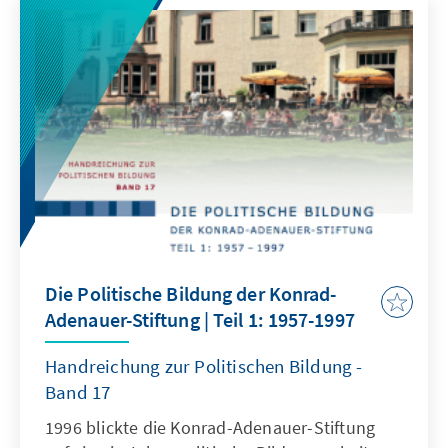
Jugendcamp Schülerinnen und Schüler mit
den Perspektiven des faszinierenden
Kontinents Lateinamerika in Kontakt zu
bringen. Unter Einsatz eines komplexen
Methodenmix produzierten die Teilnehmer
unter Anleitung junger, fachkundiger
Referenten eigene landeskundliche
Kurzausstellungen über die WM-
Teilnehmerländer oder kommunizierten per
Skype-Interview unmittelbar mit unseren
Kollegen in Buenos Aires, Rio und Mexiko-
Stadt.
Die Politische Bildung der Konrad-
Adenauer-Stiftung | Teil 1: 1957-1997
Handreichung zur Politischen Bildung -
Band 17
1996 blickte die Konrad-Adenauer-Stiftung