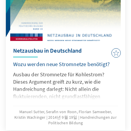
Schublade und geriet in Vergessenheit. Erst
im Nachlass des im August 2012 im Alter von
50 Jahren viel zu früh verstorbenen Kollegen
Heinrich Blatt tauchte es wieder auf.Im
nächsten Jahr feiert die Politische Bildung der
Konrad-Adenauer-Stiftung ihr 60-jähriges
Bestehen. Dies nehmen wir zum Anlass, die
Netzausbau in Deutschland
ersten vierzig Jahre der Geschichte der
Politischen Bildung in der Konrad-Adenauer-
Wozu werden neue Stromnetze benötigt?
Stiftung zu sichern und einem größeren Kreis
Ausbau der Stromnetze für Kohlestrom?
von Interessierten durch diese Publikation
Dieses Argument greift zu kurz, wie die
zugänglich zu machen.
Handreichung darlegt: Nicht allein die
fluktuierenden, nicht grundlastfähigen
erneuerbaren Energien, sondern auch die
Liberalisierung und Europäisierung des
Manuel Sutter, Serafin von Roon, Florian Samweber,
Kristin Wachinger
2014년 9월 19일
Handreichungen zur
Strommarktes treiben den Netzausbau voran.
Politischen Bildung
Darüber hinaus erwartet den Leser ein