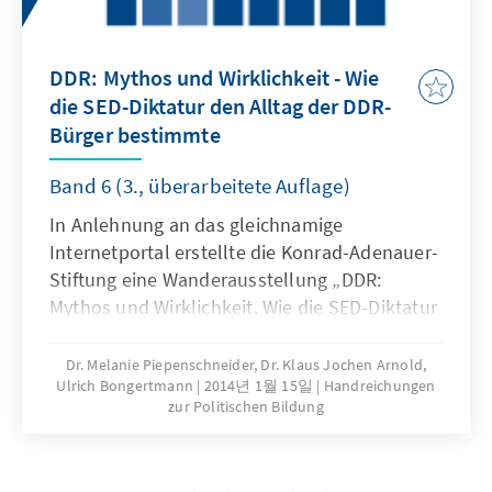
Zusammenhänge in der Schule wiederum
Auswirkungen auf Inhalte, Formate und
Zielgruppenansprache in der
DDR: Mythos und Wirklichkeit - Wie
außerschulischen Bildung zeitigt. Die Gefahr,
die SED-Diktatur den Alltag der DDR-
dass bei auftretenden Problemen die
Bürger bestimmte
zuständigen Politikebenen nur
ressortspezifisch handeln oder gar die Ebenen
Band 6 (3., überarbeitete Auflage)
gegeneinander ausgespielt werden, ist nicht
von der Hand zu weisen.
In Anlehnung an das gleichnamige
Internetportal erstellte die Konrad-Adenauer-
Stiftung eine Wanderausstellung „DDR:
Mythos und Wirklichkeit. Wie die SED-Diktatur
den Alltag der DDR-Bürger bestimmte”, die für
eine Präsentation an Schulen konzipiert
Dr. Melanie Piepenschneider, Dr. Klaus Jochen Arnold,
Ulrich Bongertmann
2014년 1월 15일
Handreichungen
wurde. Mit dieser Ausstellung erleichtern wir
zur Politischen Bildung
den Einstieg in das Thema für Schüler und
Lehrer. Sie soll zur Auseinandersetzung mit
dem Thema anregen. Dabei beschränkt sie