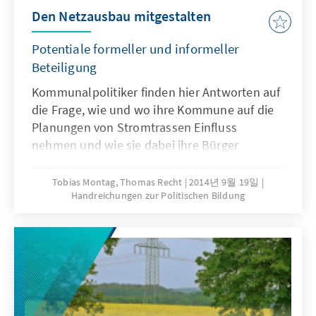
Schwerpunkte der Politischen Bildung der
Den Netzausbau mitgestalten
Stiftung nicht verloren gingen, beauftragte
der damalige Leiter der Politischen Bildung
Potentiale formeller und informeller
der Konrad-Adenauer-Stiftung, Prof. Dr.
Beteiligung
Günther Rüther, seinen Assistenten Heinrich
Kommunalpolitiker finden hier Antworten auf
Blatt damit, eine derartige historische Genese
die Frage, wie und wo ihre Kommune auf die
für den Zeitraum von 1957 bis 1997
Planungen von Stromtrassen Einfluss
zusammenzustellen. Die Recherchen zur
nehmen und wie sie dabei ihre Bürger
vorliegenden Dokumentation erwiesen sich
einbeziehen können. Erstmals wird der Weg
als sehr viel zeitintensiver als ursprünglich
für ein Mediationsverfahren beim Netzausbau
geplant, das Manuskript wurde mehrmals
Tobias Montag, Thomas Recht
2014년 9월 19일
Handreichungen zur Politischen Bildung
und für dessen Finanzierung aufgezeigt.
überarbeitet sowie ergänzt und erst im
Dezember 1999 fertiggestellt. Da sowohl Prof.
Dr. Rüther als auch Heinrich Blatt Ende 1999
die Politische Bildung verließen, um sich
neuen Aufgaben in der Begabtenförderung
der Konrad-Adenauer-Stiftung zu widmen,
blieb das Manuskript erst einmal in der