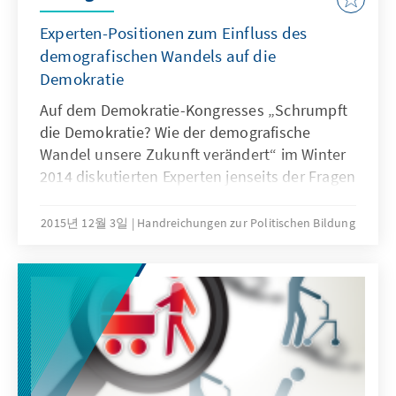
der Diskussionen beitragen, Vorurteile
abbauen und Impulse für eine gemeinsame
Experten-Positionen zum Einfluss des
Gestaltung der Zukunft vermitteln.
demografischen Wandels auf die
Demokratie
Auf dem Demokratie-Kongresses „Schrumpft
die Demokratie? Wie der demografische
Wandel unsere Zukunft verändert“ im Winter
2014 diskutierten Experten jenseits der Fragen
von Rente, Pflege, medizinischer Versorgung,
Familie oder Fachkräftemangel die
2015년 12월 3일
Handreichungen zur Politischen Bildung
Auswirkungen des demografischen Wandels
auf unsere lebendige Demokratie. Dabei ging
es um Themen im Bereich Politik,
Gesellschaft und Politische Bildung, zum
Beispiel wie sich Machtverhältnisse und
Deutungshoheiten verändern können, wie
Engagement und Partizipation im