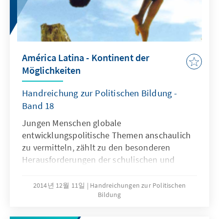
Diktatur. Unsere Wanderausstellung „DDR:
Mythos und Wirklichkeit. Wie die SED-Diktatur
den Alltag der DDR-Bürger bestimmte” ist für
den Einsatz im Unterricht konzipiert worden
und wird deutschlandweit erfolgreich durch
América Latina - Kontinent der
Schulen genutzt. Die dritte und leicht
Möglichkeiten
bearbeitete Auflage dieser Publikation will
einen Beitrag für eine auf Erfahrungen aus der
Handreichung zur Politischen Bildung -
Vergangenheit beruhende und gerade
Band 18
dadurch in die Zukunft gerichtete Politische
Jungen Menschen globale
Bildung leisten.
entwicklungspolitische Themen anschaulich
zu vermitteln, zählt zu den besonderen
Herausforderungen der schulischen und
außerschulischen Bildung. Für uns, die
international aufgestellte Konrad-Adenauer-
2014년 12월 11일
Handreichungen zur Politischen
Bildung
Stiftung, war die Fußball-Weltmeisterschaft
der geeignete Anlass, in einem dreitägigen