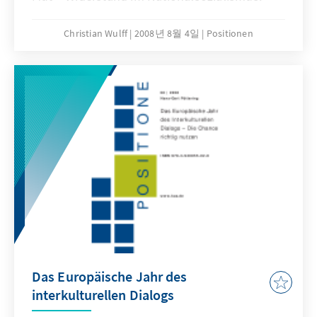
Vermächtnis und Zukunftsauftrag” des
Bildungswerks Hannover der Konrad-
Christian Wulff
2008년 8월 4일
Positionen
Adenauer-Stiftung.
Das Europäische Jahr des
interkulturellen Dialogs