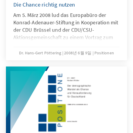
Die Chance richtig nutzen
Am 5. März 2008 lud das Europabüro der
Konrad-Adenauer-Stiftung in Kooperation mit
der CDU Brüssel und der CDU/CSU-
Aktionsgemeinschaft zu einem Vortrag zum
Thema „Das Europäische Jahr des
interkulturellen Dialogs – Die Chance richtig
Dr. Hans-Gert Pöttering
2008년 6월 9일
Positionen
nutzen”. Gastredner war der Präsident des
Europäischen Parlaments, Professor Dr. Hans-
Gert Pöttering, der sich bereits seit langem
persönlich diesem Thema verpflichtet
fühlt.Auch für die Konrad-Adenauer-Stiftung
ist der interkulturelle Dialog von besonderer
Bedeutung. Wir haben uns daher
entschlossen, die wegweisende Rede des
Präsidenten zu publizieren.