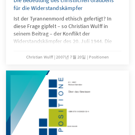
Die Bedeutung des christlichen Glaubens
für die Widerstandskämpfer
Ist der Tyrannenmord ethisch gefertigt? In
diese Frage gipfelt – so Christian Wulff in
seinem Beitrag – der Konflikt der
Widerstandskämpfer des 20. Juli 1944. Die
Männer und Frauen des Widerstands mussten
für sich entscheiden, ob sie der vom NS-
Christian Wulff
2007년 7월 20일
Positionen
Regime geforderten Gehorsamspflicht folgten
oder ihrem christlich geprägten,
unbestechlichen Gewissen. Ihre Entscheidung
für das Attentat gegen Hitler basiert auf
christlichen Grundwerten und ist das
„wichtigste menschliche, politische und
geschichtliche Erbe, das wir aus den
dunkelsten Jahren deutscher Geschichte zum
würdigen Bewahren, vor allem aber als
Auftrag erhalten haben und an die