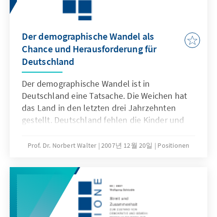
Der demographische Wandel als
Chance und Herausforderung für
Deutschland
Der demographische Wandel ist in
Deutschland eine Tatsache. Die Weichen hat
das Land in den letzten drei Jahrzehnten
gestellt. Deutschland fehlen die Kinder und
damit demnächst auch die Mütter und junge
Arbeitskräfte. Damit fehlen ausgerechnet
Prof. Dr. Norbert Walter
2007년 12월 20일
Positionen
diejenigen, die hierzulande Neues in einer
sich rasch wandelnden Welt voranbringen
können. Rede von Prof. Dr. Norbert Walter auf
dem „Forum Zukunft” des Bildungszentrums
Schloss Wendgräben der Konrad-Adenauer-
Stiftung am 15. Oktober 2007 in Magdeburg