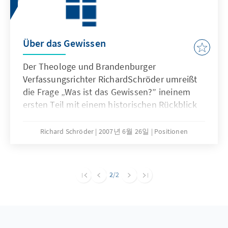
nachfolgende Generation weitergeben wollen
und müssen“. Die historische Sicht und die
moralische Bedeutung dieses Erbes für die
Über das Gewissen
heutige Gesellschaft darzustellen ist Anliegen
des Autors.
Der Theologe und Brandenburger
Verfassungsrichter RichardSchröder umreißt
die Frage „Was ist das Gewissen?” ineinem
ersten Teil mit einem historischen Rückblick
und ineinem zweiten Teil mit der
Unterscheidung von
Richard Schröder
2007년 6월 26일
Positionen
GewissensundErmessensfrage.Rede zum
„Politischen Aschermittwoch” der
Hauptabteilung Politik und Beratung am 21.
2
/2
Februar 2007, Akademie der Konrad-
Adenauer-Stiftung in Berlin.