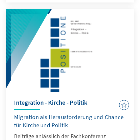
Engagement der Bürger mit neuem Leben zu
erfüllen?Rede von Bundesminister Dr.
Wolfgang Schäuble beim „Tag der Konrad-
Adenauer-Stiftung” am 13. September 2007 in
Berlin.
Integration - Kirche - Politik
Migration als Herausforderung und Chance
für Kirche und Politik
Beiträge anlässlich der Fachkonferenz