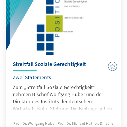
Streitfall Soziale Gerechtigkeit
Zwei Statements
Zum „Streitfall Soziale Gerechtigkeit“
nehmen Bischof Wolfgang Huber und der
Direktor des Instituts der deutschen
Wirtschaft, Köln, Stellung. Die Beiträge gehen
zurück auf die Veranstaltung „Soziale
Gerechtigkeit – Ausgangspositionen und
Prof. Dr. Wolfgang Huber, Prof. Dr. Michael Hüther, Dr. Jens