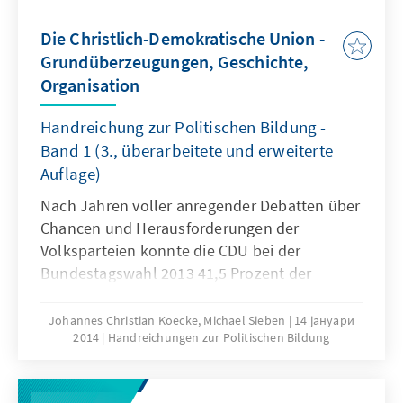
vielfältigen Facetten des demografischen
Wandels gerade im ländlichen Raum am
Die Christlich-Demokratische Union -
Beispiel des Freistaats Thüringen abzubilden
Grundüberzeugungen, Geschichte,
sowie die Ergebnisse und Impulse aus dem
Organisation
Zukunftsdialog unserer Veranstaltungsreihe
weiterzugeben.
Handreichung zur Politischen Bildung -
Band 1 (3., überarbeitete und erweiterte
Auflage)
Nach Jahren voller anregender Debatten über
Chancen und Herausforderungen der
Volksparteien konnte die CDU bei der
Bundestagswahl 2013 41,5 Prozent der
Wählerstimmen auf sich vereinigen und
verfehlte damit knapp die absolute Mehrheit.
Johannes Christian Koecke, Michael Sieben
14 јануари
2014
Handreichungen zur Politischen Bildung
Allein dieser bemerkenswerte Erfolg wäre
schon Grund, unsere bewährte Handreichung
zur Christlich-Demokratischen Union neu