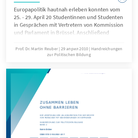
Europapolitik hautnah erleben konnten vom
25. - 29. April 20 Studentinnen und Studenten
in Gesprächen mit Vertretern von Kommission
und Parlament in Brüssel. Anschließend
mussten sie selbst die Rollen von
Kommissaren, Abgeordneten, Ministern,
Prof. Dr. Martin Reuber
29 април 2010
Handreichungen
zur Politischen Bildung
Präsidenten und Regierungschefs
übernehmen ...