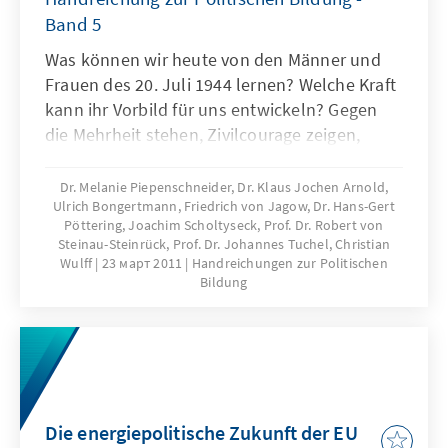
Band 5
Was können wir heute von den Männer und
Frauen des 20. Juli 1944 lernen? Welche Kraft
kann ihr Vorbild für uns entwickeln? Gegen
die Mehrheit stehen, Zivilcourage zeigen,
Hinschauen. Das wird immer wieder
angemahnt, in Schulen und Medien, von
Dr. Melanie Piepenschneider, Dr. Klaus Jochen Arnold,
Ulrich Bongertmann, Friedrich von Jagow, Dr. Hans-Gert
Politikern, Zeitzeugen und Experten. Aber um
Pöttering, Joachim Scholtyseck, Prof. Dr. Robert von
die Angst in extremen Situationen zu
Steinau-Steinrück, Prof. Dr. Johannes Tuchel, Christian
überwinden, brauchen Menschen Vorbilder
Wulff
23 март 2011
Handreichungen zur Politischen
und Werte, an denen sie sich aus
Bildung
Überzeugung orientieren und für die sie
eintreten. Dafür liefert uns das Denken und
Handeln der Männer und Frauen des 20. Juli
1944 wesentliche Anregungen.
Die energiepolitische Zukunft der EU