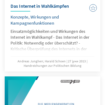
Beitrag dazu leisten, sich mit dem Thema
Das Internet in Wahlkämpfen
„Ordnungspolitische Bildung”
auseinanderzusetzen, Lust machen, sich des
Konzepte, Wirkungen und
Themas anzunehmen und Anregungen vor
Kampagnenfunktionen
allem für die Umsetzung im Online-Modus zu
Einsatzmöglichkeiten und Wirkungen des
geben.
Internet im Wahlkampf - Das Internet in der
Politik: Notwendig oder überschätzt? -
Kritische Überprüfung des Internets in der
Politik
Andreas Jungherr, Harald Schoen
27 јуни 2013
Handreichungen zur Politischen Bildung