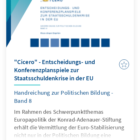
Deutschen Berufsverbandes für Pflegeberufe
(DBfK) initiierte die Konrad-Adenauer-Stiftung
eine Tagung, die die immer unbefriedigendere
Situation der Pflege in Krankenhäusern,
Altenheimen und der häuslichen Pflege
thematisierte. Mit der vorliegenden
Publikation fassen die Autoren die
Redebeiträge zusammen und betten sie in
"Cicero" - Entscheidungs- und
Auswertungen der einschlägigen Literatur ein.
Konferenzplanspiele zur
Staatsschuldenkrise in der EU
Handreichung zur Politischen Bildung -
Band 8
Im Rahmen des Schwerpunktthemas
Europapolitik der Konrad-Adenauer-Stiftung
erhält die Vermittlung der Euro-Stabilisierung
nicht nur in der Politischen Bildung eine