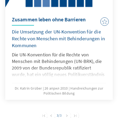
Zusammen leben ohne Barrieren
Die Umsetzung der UN-Konvention für die
Rechte von Menschen mit Behinderungen in
Kommunen
Die UN-Konvention für die Rechte von
Menschen mit Behinderungen (UN-BRK), die
2009 von der Bundesrepublik ratifiziert
wurde, hat ein völlig neues Politikverständnis
geschaffen. Statt eine rein caritative Fürsorge
passiv zu erdulden, geht das
Dr. Katrin Grüber
26 април 2010
Handreichungen zur
Politischen Bildung
Selbstverständnis der Betroffenen hin zu
einem Politikverständnis, das die
größtmögliche Selbstbestimmung und aktive
Teilhabe am gesellschaftlichen Leben durch
3
/3