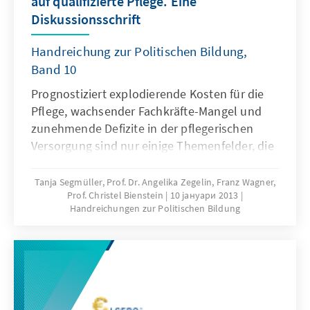
auf qualifizierte Pflege. Eine
und was bedeutet dies für ihr
Diskussionsschrift
Erziehungsverhalten? Wie sieht
Medienerziehung in den Familien aus und wie
Handreichung zur Politischen Bildung,
lassen sich Medienkompetenzen stärken?
Band 10
Diesen und weiteren Fragen wendet sich die
Prognostiziert explodierende Kosten für die
vorliegende Ausarbeitung des aktuellen
Pflege, wachsender Fachkräfte-Mangel und
Forschungsstandes zum Thema „Elternhaus –
zunehmende Defizite in der pflegerischen
Schule – Medien” zu.
Versorgung sind nur einige Themenfelder, die
immer mehr Unruhe und Besorgnis auslösen.
Die Reformdiskussionen und
Tanja Segmüller, Prof. Dr. Angelika Zegelin, Franz Wagner,
Prof. Christel Bienstein
10 јануари 2013
gesetzgeberischen Maßnahmen der letzten
Handreichungen zur Politischen Bildung
Jahre machen deutlich, dass das
Gesundheitswesen im Allgemeinen und der
Pflegebereich im Besonderen sehr komplex
sind. Angeregt durch eine Anfrage des
Department für Pflegewissenschaft der
Universität Witten/Herdecke sowie des