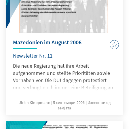
Mazedonien im August 2006
Newsletter Nr. 11
Die neue Regierung hat ihre Arbeit
aufgenommen und stellte Prioritäten sowie
Vorhaben vor. Die DUI dagegen protestiert
und verlangt noch immer eine Beteiligung an
der Macht. Weitere Themen: Ljube Boškoski
beschuldigt das Haager Tribunal, Fünfter
Ulrich Kleppmann
5 септември 2006
Извештаи од
земјата
Jahrestag des Rahmenabkommens von Ohrid
und Kurznachrichten.