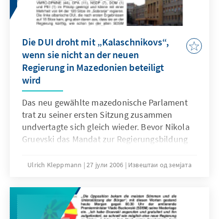
Die DUI droht mit „Kalaschnikovs“,
wenn sie nicht an der neuen
Regierung in Mazedonien beteiligt
wird
Das neu gewählte mazedonische Parlament
trat zu seiner ersten Sitzung zusammen
undvertagte sich gleich wieder. Bevor Nikola
Gruevski das Mandat zur Regierungsbildung
erhält,muss vielleicht noch erst ein neuer
Parlamentspräsident gewählt werden.
Ulrich Kleppmann
27 јули 2006
Извештаи од земјата