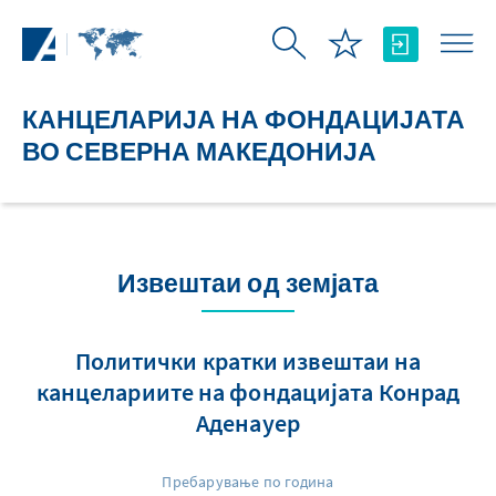
Skip to Main Content
КАНЦЕЛАРИЈА НА ФОНДАЦИЈАТА
ВО СЕВЕРНА МАКЕДОНИЈА
Извештаи од земјата
Политички кратки извештаи на
канцелариите на фондацијата Конрад
Аденауер
Пребарување по година