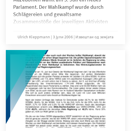
Parlament. Der Wahlkampf wurde durch
Schlägereien und gewaltsame
Zusammenstöße der jeweiligen Aktivisten
überschattet. Bis zum Ende hin verlief er dann
noch ruhig.
Ulrich Kleppmann
3 јули 2006
Извештаи од земјата