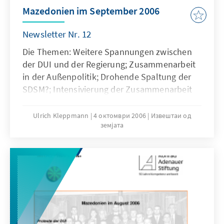
Mazedonien im September 2006
Newsletter Nr. 12
Die Themen: Weitere Spannungen zwischen
der DUI und der Regierung; Zusammenarbeit
in der Außenpolitik; Drohende Spaltung der
SDSM?; Intensivierung der Zusammenarbeit
mit dem Kriegsverbrechertribunal in Den
Haag; Öffnung für ausländische Banken
Ulrich Kleppmann
4 октомври 2006
Извештаи од
земјата
nötig;Diskussion um die Einführung von
Religionsunterricht an Grundschulen und
Kurznachrichten