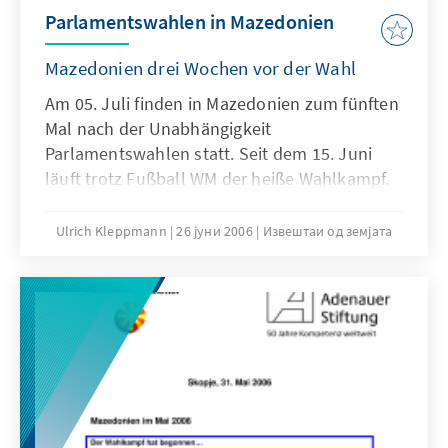
Parlamentswahlen in Mazedonien
Mazedonien drei Wochen vor der Wahl
Am 05. Juli finden in Mazedonien zum fünften
Mal nach der Unabhängigkeit
Parlamentswahlen statt. Seit dem 15. Juni
läuft trotz Fußball WM der heiße Wahlkampf.
Die größte Oppositionspartei mit ihrem
Spitzenkandidaten Nikola Gruevski ist im
Ulrich Kleppmann
26 јуни 2006
Извештаи од земјата
Aufwind, die Regierung tut alles, um noch
schnell vor den Wahlen ausländische Politiker
und Staatsmänner nach Mazedonien für ihren
Wahlkampf zu bekommen. Das
Stimmungsbarometer im Lande steht auf
Regierungswechsel.