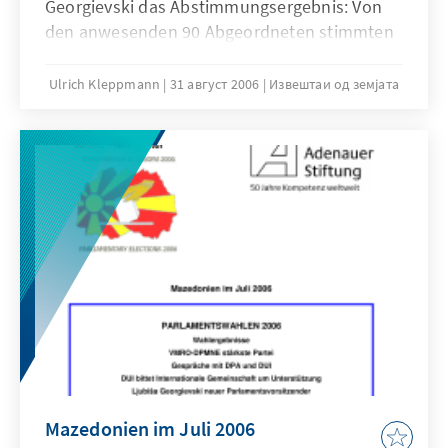
Georgievski das Abstimmungsergebnis: Von
den anwesenden 90 Abgeordneten stimmten
68 für die neue Regierung von Nikola
Gruevski, 22 stimmten dagegen. In seiner
Ulrich Kleppmann
31 август 2006
Извештаи од земјата
Rede vor dem Parlament nannte Gruevski drei
wesentliche Ziele für die nächsten vier Jahre.
Mazedonien im Juli 2006