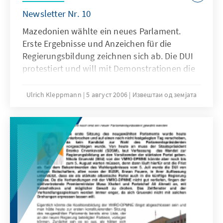
Newsletter Nr. 10
Mazedonien wählte ein neues Parlament.
Erste Ergebnisse und Anzeichen für die
Regierungsbildung zeichnen sich ab. Die DUI
protestiert und will mit Demonstrationen die
Teilhabe auch an der künftigen Regierung
erreichen.
Ulrich Kleppmann
5 август 2006
Извештаи од земјата