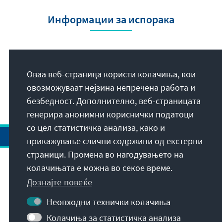
Информации за испорака
Herausgeber
Оваа веб-страница користи колачиња, кои
Konrad-Adenauer-
овозможуваат нејзина непречена работа и
Stiftung e.V.
безбедност. Дополнително, веб-страницата
генерира анонимни кориснички податоци
со цел статистичка анализа, како и
прикажување слични содржини од екстерни
страници. Промена во нагодувањето на
колачињата е можна во секое време.
Адреса
Дознајте повеќе
Контакт
Неопходни технички колачиња
Колачиња за статистичка анализа