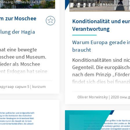
mons.org/licenses/by-sa/3.0)
Zairon / CC BY-SA (https://creativec
um zur Moschee
Konditionalität und eu
Verantwortung
lung der Hagia
Warum Europa gerade in 
 hat eine bewegte
braucht
 Moschee und Museum.
Konditionalitäten sind nic
wieder als Moschee
Gegenteil. Die europäische
ent Erdogan hat seine
nach dem Prinzip „Förder
hgesetzt. Unser KurzUm
findet sich dies bei finan
e Umwandlung der Hagia
мдугаар сарын 5
kurzum
wie dem ESM oder dem „R
ft einen Ausblick
Diese sind bzw. sollten a
Oliver Morwinsky
2020 оны 
ür Konsequenzen nach
werden. Hierbei ist vor al
Betroffenen entscheiden
Akteure verstärkt eingeb
Verantwortungs- und Verp