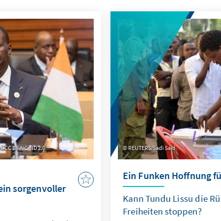
in/CC BY-NC-ND 2.0
REUTERS/Sadi Said
Ein Funken Hoffnung fü
ein sorgenvoller
Kann Tundu Lissu die R
Freiheiten stoppen?