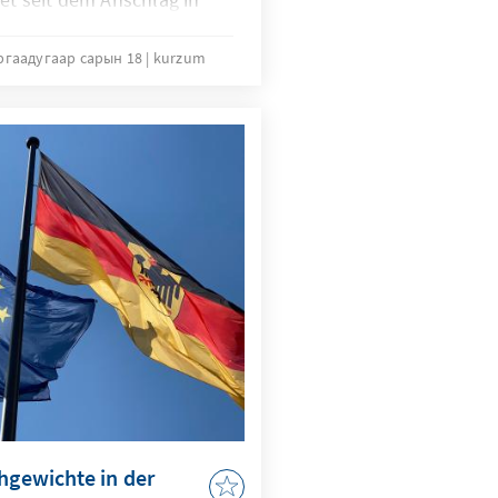
ргаадугаар сарын 18
kurzum
chgewichte in der