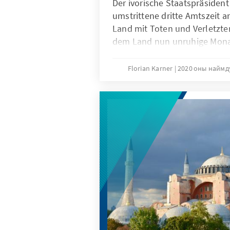
Der ivorische Staatspräsident
umstrittene dritte Amtszeit a
Land mit Toten und Verletzte
dem Land nun unruhige Mona
Florian Karner
2020 оны наймд