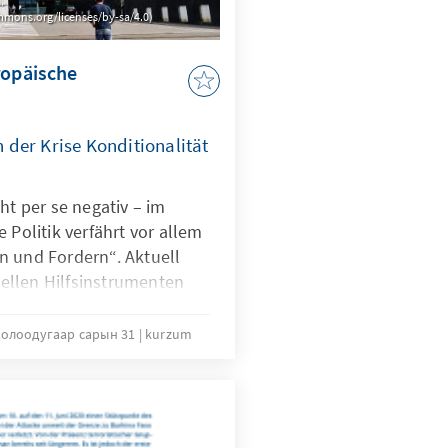
ommons.org/licenses/by-sa/4.0)
ropäische
der Krise Konditionalität
ht per se negativ – im
 Politik verfährt vor allem
n und Fordern“. Aktuell
ziellen Hilfsinstrumenten
ecovery Fund“ wieder.
n Konditionen geknüpft
долоодугаар сарын 31
kurzum
lem die Partizipation der
d. Denn nur wenn die
unden werden, entsteht ein
flichtungsgefühl.