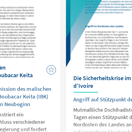
gen
oubacar Keita
Die Sicherheitskrise im
d’Ivoire
ission des malischen
Boubacar Keita (IBK)
Angriff auf Stützpunkt de
en Neubeginn
Mutmaßliche Dschihadiste
striert ein
Tagen einen Stützpunkt de
hluss verschiedener
Nordosten des Landes an. 
egierung und fordert
auf ivorischem Staatsgebi