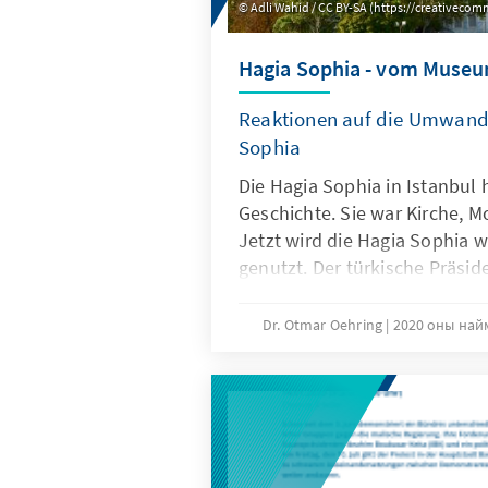
Adli Wahid / CC BY-SA (https://creativecom
Hagia Sophia - vom Muse
Reaktionen auf die Umwand
Sophia
Die Hagia Sophia in Istanbul
Geschichte. Sie war Kirche,
Jetzt wird die Hagia Sophia 
genutzt. Der türkische Präsid
Pläne gegen alle Kritik durc
fasst die Reaktionen auf di
Dr. Otmar Oehring
2020 оны най
Sophia zusammen. Und es wir
darauf, was dieser Schritt f
sich ziehen könnte.