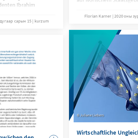
identen Ibrahim
Grand-Bassam 2016.
litischen Neubeginn im
Florian Karner
2020 оны зу
 Auslöser der Proteste
дугаар сарын 15
kurzum
s­wahlen im April,
dig manipuliert
nzufriedenheit mit
gs bereits seit Jahren.
Juliane Liebers
Wirtschaftliche Unglei
chwächen den