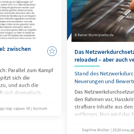
Rainer Sturm/pixelio.de
el: zwischen
Das Netzwerkdurchset
reloaded – aber auch v
isch: Parallel zum Kampf
Stand des Netzwerkdurc
itzt sich die
Neuerungen und Bewert
 zu, und auch die
Das Netzwerkdurchsetzung
t sich dramatisch.
den Rahmen vor, Hasskrim
strafbare Inhalte aus de
дүгээр сарын 30
kurzum
entfernen. Nun wird das 
Daphne Wolter
2020 оны д