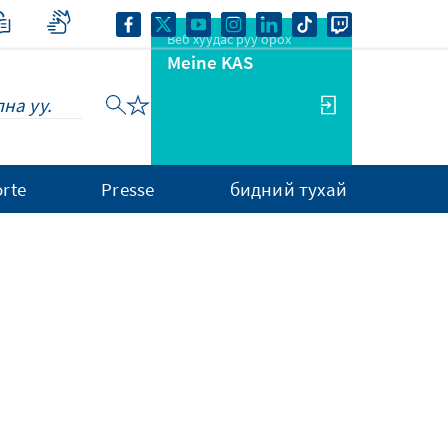
Веб хуудас руу орох
Meine KAS
rte
Presse
бидний тухай