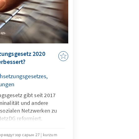
zungsgesetz 2020
erbessert?
hsetzungsgesetzes,
ungen
sgesetz gibt seit 2017
inalität und andere
n sozialen Netzwerken zu
NetzDG reformiert.
өрөвдүгээр сарын 27
kurzum