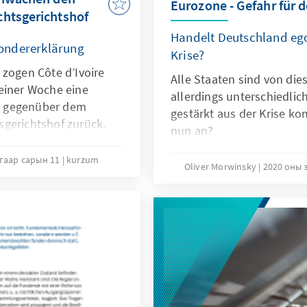
Eurozone - Gefahr für d
chtsgerichtshof
Handelt Deutschland ego
ondererklärung
Krise?
 zogen Côte d’Ivoire
Alle Staaten sind von dies
einer Woche eine
allerdings unterschiedlic
g gegenüber dem
gestärkt aus der Krise 
gerichtshof zurück.
nun an?
s dato Individuen und
nen den Zugang zum
угаар сарын 11
kurzum
Oliver Morwinsky
2020 оны 
dividualbeschwerde. Die
aaten beschneiden
r Bürger und schwächen
ch das
nrechtssystem.