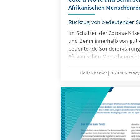
Afrikanischen Menschenre
Rückzug von bedeutender S
Im Schatten der Corona-Krise
und Benin innerhalb von gut 
bedeutende Sondererklärun
Afrikanischen Menschenrechts
Die Erklärung ermöglichte bi
Nichtregierungsorganisatio
Florian Karner
2020 оны тавд
Gerichtshof in Form einer In
beiden westafrikanischen St
damit wertvolle Rechte ihre
sowohl ihr nationales als au
gesamtafrikanische Mensche