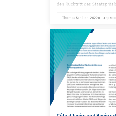
den Rücktritt des Staatspräs
Boubacar Keita und einen po
Krisenland Mali. Der zentrale
Thomas Schiller
2020 оны долоо
waren die jüngsten Parlament
deren Ergebnisse als hochgra
wahrgenommen wurden. Die U
der Regierung wächst allerdin
Côte d’Ivoire und Benin s