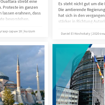
 Ouattara strebt eine
Es steht nicht gut um die
n. Proteste im ganzen
Die amtierende Regierung
n lassen erahnen, dass
hat sich in den vergange
te bevorstehen.
stärker in Richtung Autor
bedeutet schwere Zeiten 
угаар сарын 18
kurzum
Doch mit Tundu Lissu ist
Daniel El-Noshokaty
2020 он
Hoffnungsträger aus dem 
sich nun für die größte O
Präsidentenamt bewirbt. Ei
Wettbewerb ist jedoch ka
für Oktober angesetzten 
verkommen, ist die Aufm
internationalen Gemeinsc