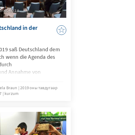
 BY-NC-ND 2.0
tschland in der
 2019 saß Deutschland dem
uch wenn die Agenda des
durch
und Annahme von
t – und durch aktuelle
gt wird – ergibt sich im
iela Braun
2019 оны тавдугаар
17
kurzum
tärkerer
leitet vom französisch-
im März und April musste
anderem mit dem Konflikt
erneuten Eskalation der
ekündigt nutzte die