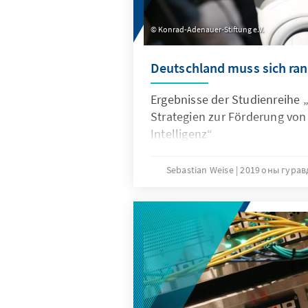
Konrad-Adenauer-Stiftung e.V.
Deutschland muss sich ran
Ergebnisse der Studienreihe „
Strategien zur Förderung von
Intelligenz“
Sebastian Weise
2019 оны гурав