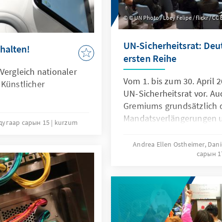
© UN Photo / Loey Felipe / flickr / CC
UN-Sicherheitsrat: Deu
halten!
ersten Reihe
Vergleich nationaler
Vom 1. bis zum 30. April
 Künstlicher
UN-Sicherheitsrat vor. A
Gremiums grundsätzlich 
Mandatsverlängerungen 
дугаар сарын 15
kurzum
Berichten vorbestimmt is
Krisenentwicklungen geprä
Andrea Ellen Ostheimer, Dan
сарын 
Monat des Vorsitzes ein s
Gestaltungsspielraum. Ge
deutschen Doppelvorsitz 
sich das Gremium unter 
in Libyen anlässlich der 
Gewalt befassen. Wie ang