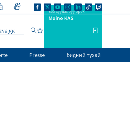
Веб хуудас руу орох
Meine KAS
rte
Presse
бидний тухай