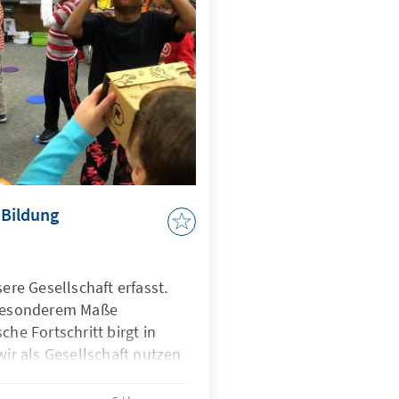
itz, um als Impulsgeber
en der deutschen Agenda
eten und trieb
gegen sexuelle Gewalt in
r Bildung
sere Gesellschaft erfasst.
 besonderem Maße
che Fortschritt birgt in
wir als Gesellschaft nutzen
dieser Möglichkeiten ist
). Ob Schule, Studium oder