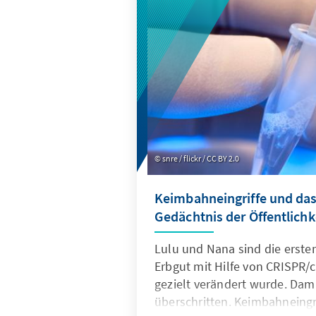
Vertrag. Dennoch ist es aber 
Bekenntnis zu einem offenen 
und zugleich eine deutliche B
freiheitlich demokratische un
Grundordnung. An der Umsetz
werden sich zukünftig alle U
lassen müssen. Nicht nur die
unterschrieben – auch Googl
snre / flickr / CC BY 2.0
Keimbahneingriffe und das
Gedächtnis der Öffentlichk
Lulu und Nana sind die erst
Erbgut mit Hilfe von CRISPR/
gezielt verändert wurde. Dam
überschritten. Keimbahneing