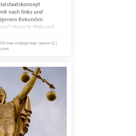
zialstaatskonzept
mit nach links und
 eigenem Bekunden
uma" Hartz IV. Während
wähnt, bleiben Zweifel an
bitionierten Beschlüsse
019 оны хоёрдугаар сарын 12
rzum