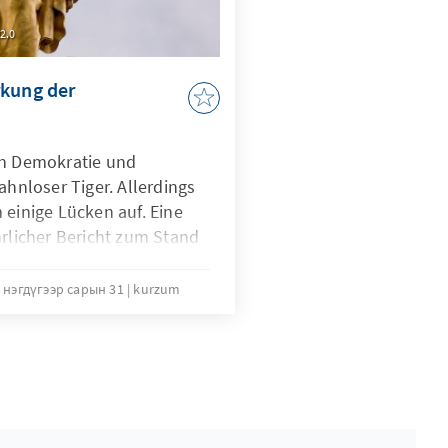
2.0
rkung der
on Demokratie und
ahnloser Tiger. Allerdings
 einige Lücken auf. Eine
hrlicher Bericht zum Stand
nd Demokratie in der EU,
en umfasst, könnte das
 нэгдүгээр сарын 31
kurzum
n diesem Bereich sinnvoll