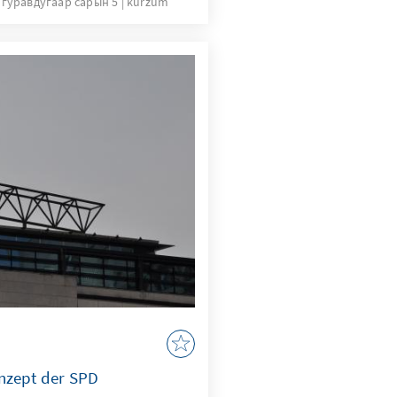
 гуравдугаар сарын 5
kurzum
ildung wird in Zukunft
rkt werden. Ob
 oder die Reparatur von
stengünstig und
und zum Lernen genutzt
nzept der SPD