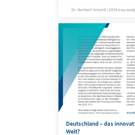
galten bisher als Tabu. Es gibt
ein weltweites Verbot von Ke
Dr. Norbert Arnold
2019 оны хоё
sprechen.
Deutschland – das innovat
Welt?