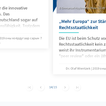
r die innovative
Emmanuel Huybrechts / flickr / CC BY 
s. Das
eutschland sogar auf
„Mehr Europa“ zur Stä
onsfähigkeit. Trotzdem
Rechtsstaatlichkeit
geboten, um die
higkeit zu verbessern.
Die EU ist beim Schutz v
019 оны хоёрдугаар сарын 7
m
ft und Forschung, die
Rechtsstaatlichkeit kein z
te stehen. Das
weist ihr Instrumentarium
Konrad-Adenauer-
"peer review" oder ein jä
sempfehlungen
von Rechtsstaatlichkeit u
der alle EU-Mitgliedstaat
Dr. Olaf Wientzek
2019 оны
Instrumentarium der EU i
ergänzen.
14
/15