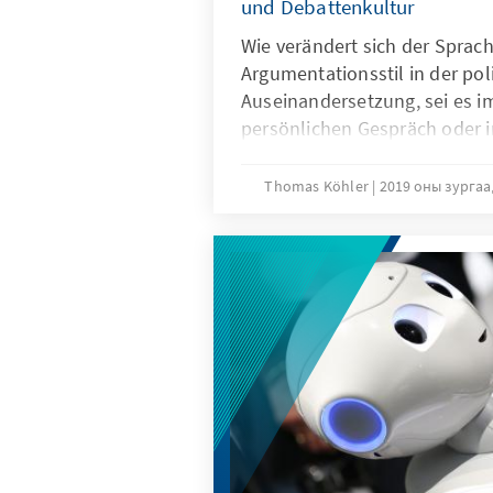
und Debattenkultur
Wie verändert sich der Sprac
Argumentationsstil in der pol
Auseinandersetzung, sei es i
persönlichen Gespräch oder i
Medien? Gehen fundamentale
Positionen mit einer radikale
Thomas Köhler
2019 оны зурга
Und welche Folgen hat das fü
ersten empirischen Untersuc
Literaturstudien, Expertenge
Diskussionsbeiträgen hat di
Stiftung begonnen, Fragen d
und Debattenkultur auszuleu