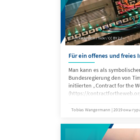
Tim Reckmann / flickr / CC BY 2.0
Für ein offenes und freies 
Man kann es als symbolischen
Bundesregierung den von Ti
initiierten „Contract for the 
(https://contractfortheweb.o
unterzeichnet hat. Ist das Pap
publiziert werden soll und d
Tobias Wangermann
2019 оны гур
Unternehmen, Organisatione
Einzelpersonen anschließen 
Willensbekundung als ein rec