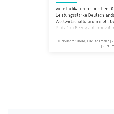
Viele Indikatoren sprechen fü
Leistungsstärke Deutschland
Weltwirtschaftsforum sieht D
Platz 1 in Bezug auf Innovati
sind weitere Anstrengungen 
internationale Wettbewerbsfä
Dr. Norbert Arnold, Eric Steilmann
2
kurzu
Dies gilt auch für Wissenscha
am Beginn der Innovationsket
Wissenschaftsnetzwerk der 
Stiftung hat dazu Handlung
erarbeitet.