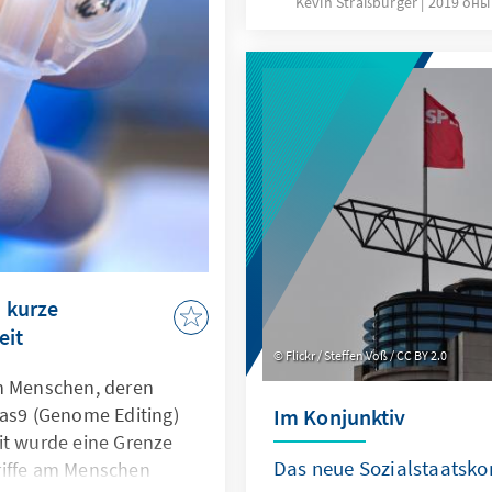
ein wichtiges
Kevin Straßburger
2019 оны
private Weiterbildung – B
und freien Internet
durch Simulationen gestä
otschaft für eine
medizinische Operationen
d rechtsstaatliche
Maschinen, alles kann ko
ung seiner Prinzipien
unabhängig dargestellt 
nterzeichner messen
werden.
 Bundesregierung hat
e und Facebook.
 kurze
eit
Flickr / Steffen Voß / CC BY 2.0
en Menschen, deren
cas9 (Genome Editing)
Im Konjunktiv
it wurde eine Grenze
Das neue Sozialstaatsko
riffe am Menschen