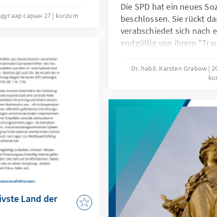
 viele Gründe, die für
Die SPD hat ein neues So
imbahneingriffen
рдугаар сарын 27
kurzum
beschlossen. Sie rückt da
verabschiedet sich nach
endgültig von ihrem "Tra
sich die SPD im Aufbruch 
der Umsetzbarkeit der am
Dr. habil. Karsten Grabow
2
ku
bestehen.
ivste Land der