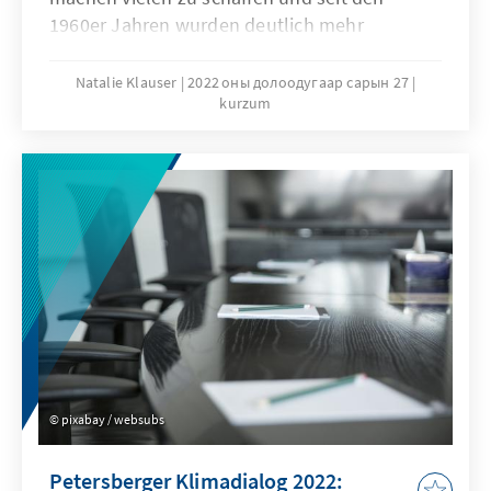
1960er Jahren wurden deutlich mehr
Hitzetage registriert. Klimaexpertinnen bzw. -
experten warnen vor steigenden
Natalie Klauser
2022 оны долоодугаар сарын 27
kurzum
Temperaturen durch die Erderwärmung.
Gleichzeitig kommt es infolge des
demographischen Wandels zu einer
fortschreitenden Alterung und Zunahme
hitzeempfindlicher Menschen in der
Gesellschaft. Welche Herausforderungen birgt
das gerade für die alternde Bevölkerung?
pixabay / websubs
Petersberger Klimadialog 2022: