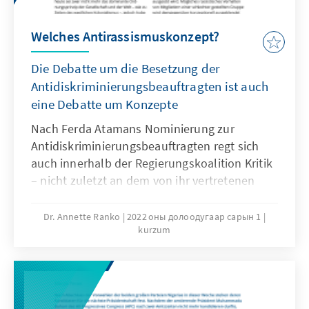
Welches Antirassismuskonzept?
Die Debatte um die Besetzung der
Antidiskriminierungsbeauftragten ist auch
eine Debatte um Konzepte
Nach Ferda Atamans Nominierung zur
Antidiskriminierungsbeauftragten regt sich
auch innerhalb der Regierungskoalition Kritik
– nicht zuletzt an dem von ihr vertretenen
Rassismus-Konzept. Die Regierung sollte
deshalb ihr Verständnis von Rassismus und
Dr. Annette Ranko
2022 оны долоодугаар сарын 1
kurzum
Antidiskriminierung klären und ihre konkreten
Pläne zur Rassismus-Bekämpfungen
erläutern.