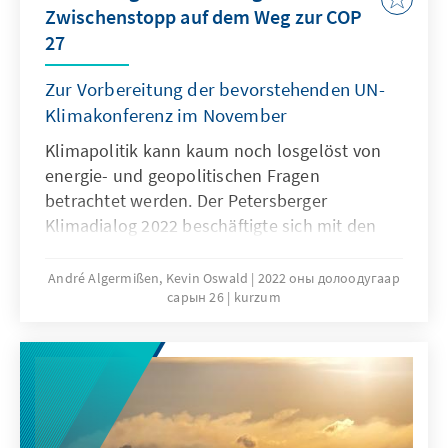
Zwischenstopp auf dem Weg zur COP
27
Zur Vorbereitung der bevorstehenden UN-
Klimakonferenz im November
Klimapolitik kann kaum noch losgelöst von
energie- und geopolitischen Fragen
betrachtet werden. Der Petersberger
Klimadialog 2022 beschäftigte sich mit den
beim G7-Gipfel angekündigten Energiewende-
Partnerschaften: Länder des Globalen Südens
André Algermißen, Kevin Oswald
2022 оны долоодугаар
сарын 26
kurzum
sollen finanzielle Mittel erhalten, um die
Dekarbonisierung des Energiesystems
voranzutreiben. Ziel ist es, die Entwicklungs-
und Schwellenländer bei Maßnahmen zur
Minderung von Treibhausgasemissionen und
zur Anpassung an den Klimawandel zu