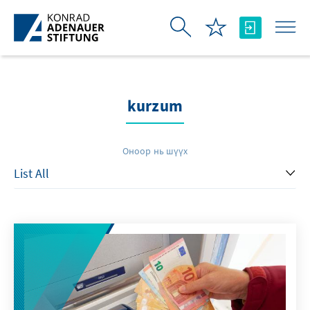
Skip to Main Content
kurzum
Оноор нь шүүх