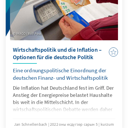
IMAGO / Rolf Poss
Wirtschaftspolitik und die Inflation –
Optionen für die deutsche Politik
Eine ordnungspolitische Einordnung der
deutschen Finanz- und Wirtschaftspolitik
Die Inflation hat Deutschland fest im Griff. Der
Anstieg der Energiepreise belastet Haushalte
bis weit in die Mittelschicht. In der
wirtschaftspolitischen Debatte werden daher
verschiedene Maßnahmen diskutiert: Soll der
Preismechanismus für Energie ungehindert
Jan Schnellenbach
2022 оны есдүгээр сарын 5
kurzum