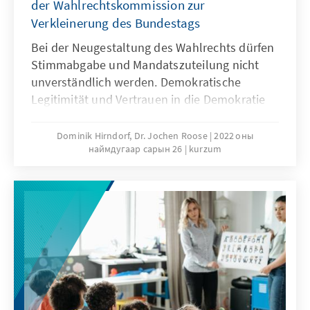
der Wahlrechtskommission zur
Verkleinerung des Bundestags
Bei der Neugestaltung des Wahlrechts dürfen
Stimmabgabe und Mandatszuteilung nicht
unverständlich werden. Demokratische
Legitimität und Vertrauen in die Demokratie
beruhen auf einem klaren und verständlichen
Wahlverfahren. Eine „Ersatzstimme“ wird
Dominik Hirndorf, Dr. Jochen Roose
2022 оны
наймдугаар сарын 26
kurzum
diesem Kriterium genauso wenig gerecht, wie
die Erteilung von Direktmandaten an
Kandidierende, die in ihrem Wahlkreis nicht
die meisten Stimmen errungen haben.