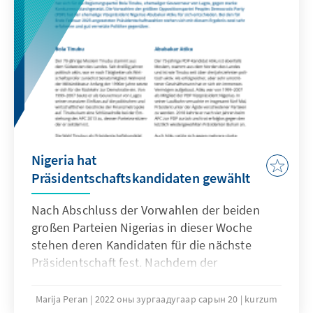
Nigeria hat
Präsidentschaftskandidaten gewählt
Nach Abschluss der Vorwahlen der beiden
großen Parteien Nigerias in dieser Woche
stehen deren Kandidaten für die nächste
Präsidentschaft fest. Nachdem der
amtierende Präsident Muhammadu Buhari
des All Progressives Congress (APC) nach zwei
Marija Peran
2022 оны зургаадугаар сарын 20
kurzum