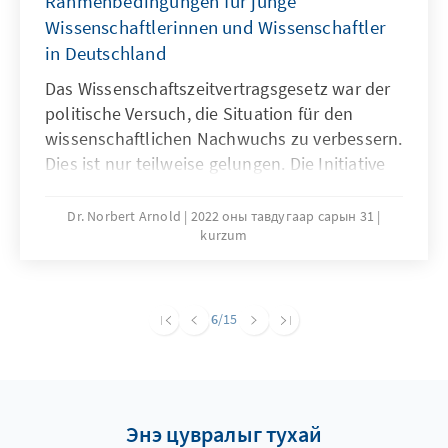
Rahmenbedingungen für junge
Wissenschaftlerinnen und Wissenschaftler
in Deutschland
Das Wissenschaftszeitvertragsgesetz war der
politische Versuch, die Situation für den
wissenschaftlichen Nachwuchs zu verbessern.
Dies ist nur teilweise gelungen. Die Initiative
#IchBinHanna hat die anhaltende Misere
erneut in den Fokus gerückt. Einerseits legt
Dr. Norbert Arnold
2022 оны тавдугаар сарын 31
kurzum
das Wissenschaftssystem besonderen Wert
auf „Exzellenz“, andererseits vernachlässigt
es seine wichtigste Ressource – junge,
engagierte Wissenschaftler/-innen. Warum
6
/15
das? Und: Warum ist es so kompliziert,
Lösungen zu finden?
Энэ цувралыг тухай