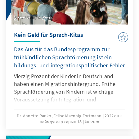
Pavel Danilyuk / Pexels
Kein Geld für Sprach-Kitas
Das Aus für das Bundesprogramm zur
frühkindlichen Sprachförderung ist ein
bildungs- und integrationspolitischer Fehler
Vierzig Prozent der Kinder in Deutschland
haben einen Migrationshintergrund. Frühe
Sprachförderung von Kindern ist wichtige
Voraussetzung für Integration und
Bildungsgerechtigkeit. Die Entscheidung der
Bundesregierung, das Programm Sprach-Kitas
Dr. Annette Ranko, Felise Maennig-Fortmann
2022 оны
наймдугаар сарын 18
kurzum
zu beenden, wird einem modernen
Einwanderungsland nicht gerecht, in dem
Bildungs-, Integrations- und