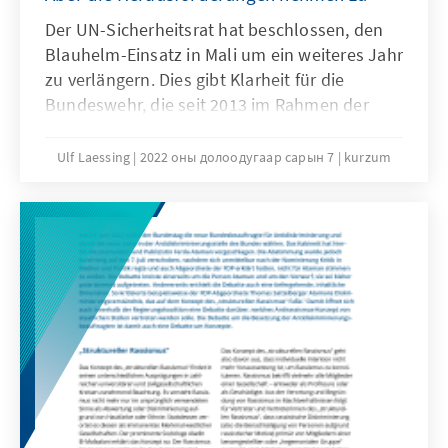
Der UN-Sicherheitsrat hat beschlossen, den
Blauhelm-Einsatz in Mali um ein weiteres Jahr
zu verlängern. Dies gibt Klarheit für die
Bundeswehr, die seit 2013 im Rahmen der
UN-Mission „MINUSMA“ versucht, Nordmali
zu stabilisieren. Mali kündigte zeitgleich an,
Ulf Laessing
2022 оны долоодугаар сарын 7
kurzum
die Bewegungsfreiheit der Mission zu
beschränken. Probleme mit Bamako sind
damit vorprogrammiert.