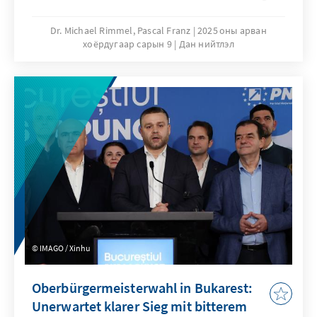
others, he meets with Israeli Prime Minister
Benjamin Netanyahu in Jerusalem.
Dr. Michael Rimmel, Pascal Franz
2025 оны арван
хоёрдугаар сарын 9
Дан нийтлэл
IMAGO / Xinhu
Oberbürgermeisterwahl in Bukarest:
Unerwartet klarer Sieg mit bitterem