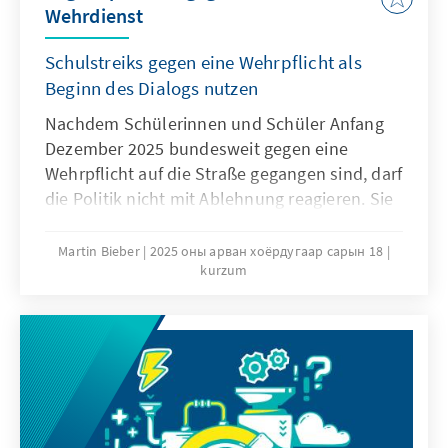
Wehrdienst
Schulstreiks gegen eine Wehrpflicht als
Beginn des Dialogs nutzen
Nachdem Schülerinnen und Schüler Anfang
Dezember 2025 bundesweit gegen eine
Wehrpflicht auf die Straße gegangen sind, darf
die Politik nicht mit Ablehnung reagieren. Sie
muss den Sorgen und Bedürfnissen der
jungen Generation offen begegnen. Nur wenn
Martin Bieber
2025 оны арван хоёрдугаар сарын 18
kurzum
die Jugend einbezogen wird, werden
Maßnahmen wie das
Wehrdienstmodernisierungsgesetz oder ein
potenzieller Gesellschaftsdienst Akzeptanz
finden können.