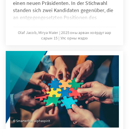
einen neuen Präsidenten. In der Stichwahl
standen sich zwei Kandidaten gegenüber, die
an entgegengesetzten Positionen des
politischen Spektrums verortet sind: José
Antonio Kast, Kandidat der ultrakonservativen
Olaf Jacob, Mirya Maier
2025 оны арван хоёрдугаар
сарын 15
Улс орны мэдээ
Partei Partido Republicano, und Jeannette
Jara, kommunistische Kandidatin des
Linksbündnisses Unidad por Chile. Aus der
ersten Wahlrunde vom 16. November, bei der
insgesamt acht Kandidaten für das Amt des
Präsidenten antraten, waren Jara und Kast als
Sieger hervorgegangen, jedoch ohne die
notwendige absolute Mehrheit. In der
darauffolgenden Stichwahl am 14. Dezember
fiel nun die endgültige Entscheidung
zugunsten Kasts.
SmarterPix / alphaspirit