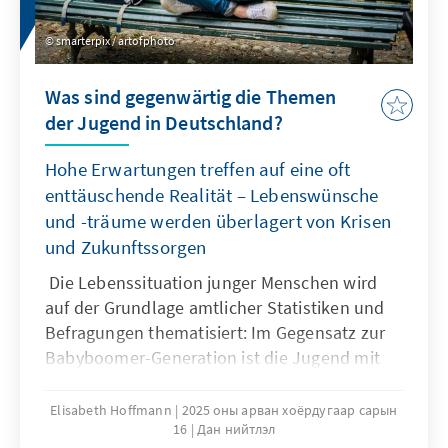
weit über Tschechien hinaus Bedeutung: Für
Mitteleuropa stellt sich die Frage, ob Prag
smarterpix / artofphoto
künftig stärker den Kurs Brüssels oder jenen
von Budapest einschlagen wird. Gleichzeitig
Was sind gegenwärtig die Themen
könnte die neue Regierung zu einem
der Jugend in Deutschland?
Belastungstest für die demokratischen
Institutionen des Landes werden, die in den
Hohe Erwartungen treffen auf eine oft
vergangenen Jahren bis heute stabile Säulen
enttäuschende Realität – Lebenswünsche
der politischen Ordnung sind.
und -träume werden überlagert von Krisen
und Zukunftssorgen
Die Lebenssituation junger Menschen wird
auf der Grundlage amtlicher Statistiken und
Befragungen thematisiert: Im Gegensatz zur
Babyboomer-Generation ist die Jugend mit
einem Bündel existentieller Unsicherheiten
konfrontiert. Sie reichen vom brüchig
Elisabeth Hoffmann
2025 оны арван хоёрдугаар сарын
16
Дан нийтлэл
gewordenen sozialen Aufstieg durch Bildung