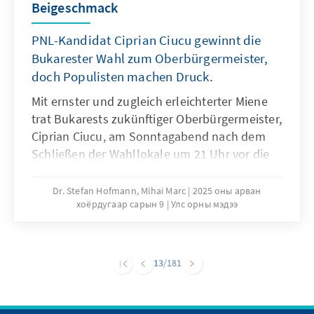
Beigeschmack
PNL-Kandidat Ciprian Ciucu gewinnt die
Bukarester Wahl zum Oberbürgermeister,
doch Populisten machen Druck.
Mit ernster und zugleich erleichterter Miene
trat Bukarests zukünftiger Oberbürgermeister,
Ciprian Ciucu, am Sonntagabend nach dem
Schließen der Wahllokale um 21 Uhr vor die
Presse. Er trat als Gewinner auf, fand aber
zugleich Worte der Demut. Er wolle auch
Dr. Stefan Hofmann, Mihai Marc
2025 оны арван
хоёрдугаар сарын 9
Улс орны мэдээ
denen, die ihn nicht gewählt hatten,
beweisen, dass man mit ihm den Richtigen
gewählt habe. Die Wahl galt als wichtiger
Stimmungstest für die nationalen
13
/181
Regierungsparteien. Die Bukarester Wahl am
7. Dezember war eine von 14 kommunalen
Teilwahlen in Rumänien. Der Wahlkampf in