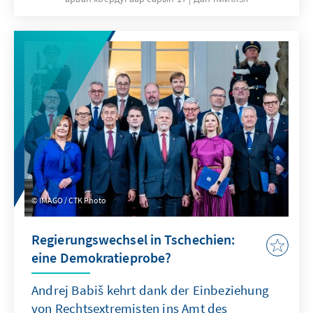
Diffusion von Innovationen setzten
umfangreiche Netzwerke von
unterschiedlichen Akteuren – Unternehmen,
Hochschulen, Forschungseinrichtungen –
voraus, welche an der Generierung des
Wissens für Innovationen beteiligt sind,
dieses in marktfähige Innovationen
übersetzen, weiterentwickeln und im Zuge
ihrer wirtschaftlichen Tätigkeit verbreiten.
IMAGO / CTK Photo
Regierungswechsel in Tschechien:
eine Demokratieprobe?
Andrej Babiš kehrt dank der Einbeziehung
von Rechtsextremisten ins Amt des