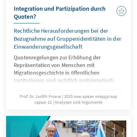
Integration und Partizipation durch
Quoten?
Rechtliche Herausforderungen bei der
Bezugnahme auf Gruppenidentitäten in der
Einwanderungsgesellschaft
Quotenregelungen zur Erhöhung der
Repräsentation von Menschen mit
Migrationsgeschichte in öffentlichen
Institutionen sind rechtlich problematisch.
Das Grundgesetz verbietet Differenzierungen
nach Herkunft. Für Quoten zugunsten von
Prof. Dr. Judith Froese
2025 оны арван хоёрдугаар
сарын 12
Analysen und Argumente
Menschen mit Migrationsgeschichte fehlt eine
verfassungsrechtliche Grundlage. Das Papier
zeigt: Sonderregelungen für neu
eingewanderte Menschen sind nur zu Beginn
sinnvoll. Später besteht die herausfordernde