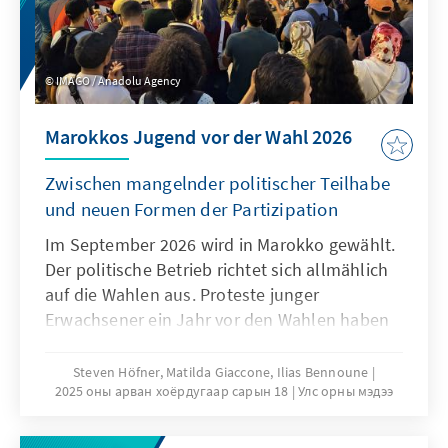
IMAGO / Anadolu Agency
Marokkos Jugend vor der Wahl 2026
Zwischen mangelnder politischer Teilhabe
und neuen Formen der Partizipation
Im September 2026 wird in Marokko gewählt.
Der politische Betrieb richtet sich allmählich
auf die Wahlen aus. Proteste junger
Erwachsener ein Jahr vor den Wahlen haben
die Nervosität der etablierten Parteien noch
einmal gesteigert. Frustration und mangelnde
Steven Höfner, Matilda Giaccone, Ilias Bennoune
2025 оны арван хоёрдугаар сарын 18
Улс орны мэдээ
Entwicklungschancen werden immer wieder
genannt, obwohl das Land sich einer
positiven wirtschaftlichen Entwicklung