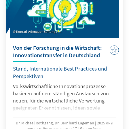
Konrad-Adenauer-Stiftung e. V.
Von der Forschung in die Wirtschaft:
Innovationstransfer in Deutschland
Stand, Internationale Best Practices und
Perspektiven
Volkswirtschaftliche Innovationsprozesse
basieren auf dem ständigen Austausch von
neuen, für die wirtschaftliche Verwertung
geeigneten Erkenntnissen, Ideen sowie
technischem und organisatorischem Know-
how. Sowohl die Entstehung als auch die
Dr. Michael Rothgang, Dr. Bernhard Lageman
2025 оны
арван хоёрдугаар сарын 17
Дан нийтлэл