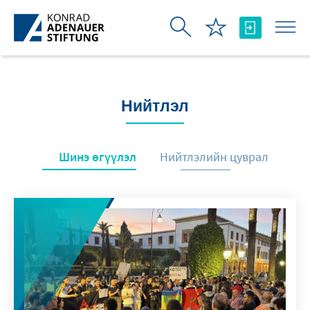
Skip to Main Content
Нийтлэл
Шинэ өгүүлэл
Нийтлэлийн цуврал