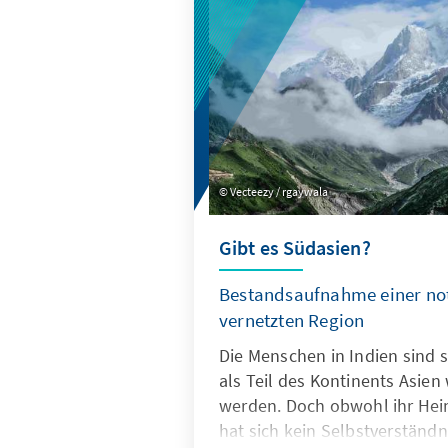
die politische Agenda bestim
Geräuschkulisse zu Jahresbeg
abzuwarten, was davon in 
Monaten welche Konsequenze
Vecteezy / rgaywala
Gibt es Südasien?
Bestandsaufnahme einer not
vernetzten Region
Die Menschen in Indien sind s
als Teil des Kontinents Asi
werden. Doch obwohl ihr Heim
hat sich kein Selbstverständn