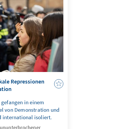
hl.
okale Repressionen
ation
n gefangen in einem
el von Demonstration und
international isoliert.
 ununterbrochener