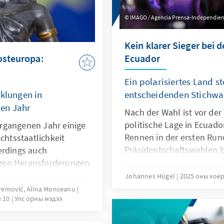
IMAGO / Agencia Prensa-Independien
Kein klarer Sieger bei 
osteuropa:
Ecuador
Ein polarisiertes Land st
cklungen in
entscheidenden Stichwa
en Jahr
Nach der Wahl ist vor de
politische Lage in Ecuad
rgangenen Jahr einige
Rennen in der ersten Run
chtsstaatlichkeit
Präsidentschaftswahlen b
erdings auch
Daniel Noboa und seine l
tigen Herausforderungen
Herausforderin Luisa Gon
treffend zeigt unter
Johannes Hügel
2025 оны хоё
April 2025 in einer offen
 Law Index des World
aremović, Alina Monceanu
н 10
Улс орны мэдээ
gegenüberstehen. Dabei st
ischtes Bild: Bosnien
Außenpolitik zwei grunds
enegro zeichnen sich