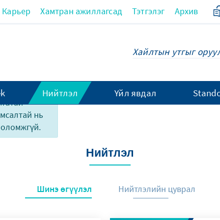
Карьер
Хамтран ажиллагсад
Тэтгэлэг
Архив
ek
Нийтлэл
Үйл явдал
Stando
лгатай
амсалтай нь
боломжгүй.
Нийтлэл
Шинэ өгүүлэл
Нийтлэлийн цуврал