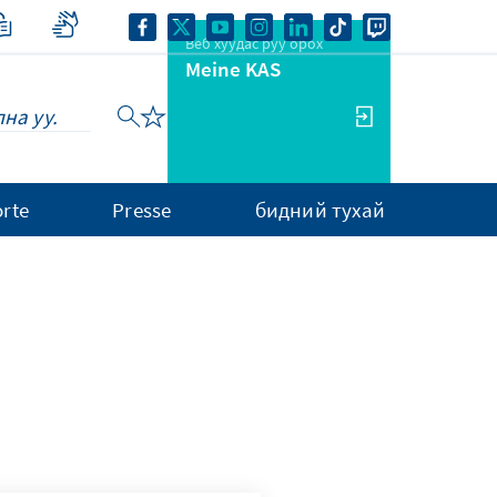
Веб хуудас руу орох
Meine KAS
rte
Presse
бидний тухай