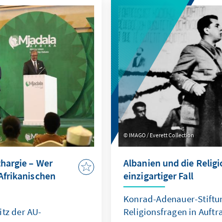
IMAGO / Everett Collection
thargie – Wer
Albanien und die Religi
Afrikanischen
einzigartiger Fall
Konrad-Adenauer-Stiftu
itz der AU-
Religionsfragen in Auftr