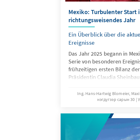
Mexiko: Turbulenter Start i
richtungsweisendes Jahr
Ein Überblick über die aktue
Ereignisse
Das Jahr 2025 begann in Mexi
Serie von besonderen Ereigni
frühzeitigen ersten Bilanz d
Präsidentin Claudia Sheinbau
100 Tagen im Amt ausgiebig fe
reichlich optimistische Wirt
Ing. Hans-Hartwig Blomeier, Max
нэгдүгээр сарын 30
У
Plan México Schlagzeilen. Int
der (vermeintliche?) Durchbr
EU-Mexiko-Globalabkommen d
dann der Amtsantritt Donald
und die im Stundentakt verk
orders hinsichtlich Migration