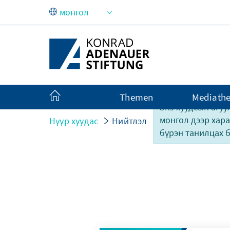
Skip to Main Content
Themen
Mediath
Энэ хуудсын агуу
монгол дээр хар
Нүүр хуудас
Нийтлэл
бүрэн танилцах 