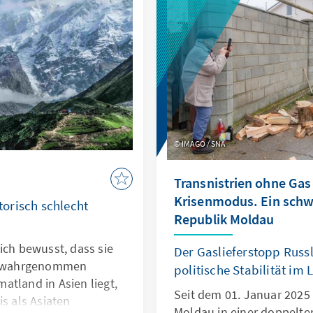
mten. Eine beachtliche
inn. Es bleibt
den kommenden
n haben wird.
IMAGO / SNA
Transnistrien ohne Gas
Krisenmodus. Ein schwi
orisch schlecht
Republik Moldau
ich bewusst, dass sie
Der Gaslieferstopp Russl
en wahrgenommen
politische Stabilität im 
atland in Asien liegt,
Seit dem 01. Januar 2025 
is als Asiaten
Moldau in einer doppelten