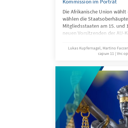
Kommission im Porträt
Die Afrikanische Union wählt
wählen die Staatsoberhäupte
Mitgliedsstaaten am 15. und 
neuen Vorsitzenden der AU-
gemeinsam mit seinen Komm
verschiedenen Unterorganisat
Lukas Kupfernagel, Martino Facc
сарын 11
Улс о
mit neuem Schwung führen sol
einfaches Unterfangen ist, li
wer sind die Kandidaten, für
bedeutet dies für die Zusam
und mit Deutschland?