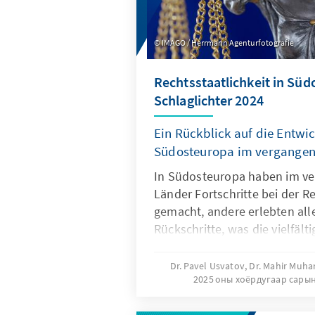
IMAGO / Herrmann Agenturfotografie
Rechtsstaatlichkeit in Süd
Schlaglichter 2024
Ein Rückblick auf die Entwi
Südosteuropa im vergangen
In Südosteuropa haben im ve
Länder Fortschritte bei der Re
gemacht, andere erlebten all
Rückschritte, was die vielfäl
in der Region verdeutlicht. Zu
anderem der neueste Rule of
Dr. Pavel Usvatov, Dr. Mahir Muh
2025 оны хоёрдугаар сары
Justice Project (WJP) ein gem
und Herzegowina sowie Mont