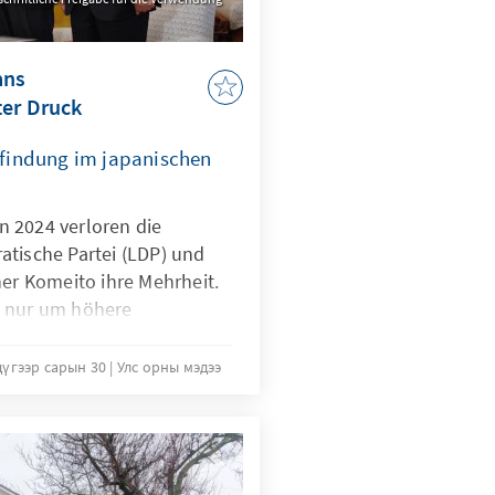
ans
ter Druck
findung im japanischen
 2024 verloren die
atische Partei (LDP) und
ner Komeito ihre Mehrheit.
t nur um höhere
 Bevölkerung kämpfen,
etzesinitiativen mühsam
дүгээр сарын 30
Улс орны мэдээ
Opposition ringen. Der
h für die Regierungsparteien
ungsfindungsprozess seit
ändert hat.