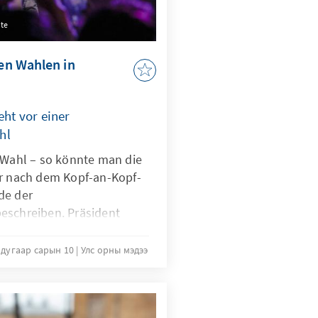
te
den Wahlen in
eht vor einer
hl
r Wahl – so könnte man die
or nach dem Kopf-an-Kopf-
de der
eschreiben. Präsident
inkspopulistische
zález werden sich am 13.
рдугаар сарын 10
Улс орны мэдээ
en Stichwahl erneut
ehen nicht zuletzt in der
ätzlich entgegengesetzte