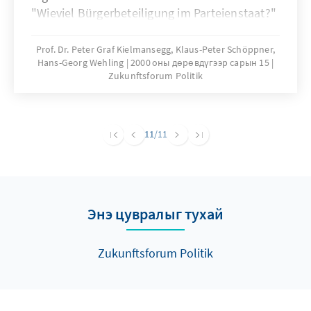
"Wieviel Bürgerbeteiligung im Parteienstaat?"
zusammengefaßt.
Prof. Dr. Peter Graf Kielmansegg, Klaus-Peter Schöppner,
Hans-Georg Wehling
2000 оны дөрөвдүгээр сарын 15
Zukunftsforum Politik
11
/11
Энэ цувралыг тухай
Zukunftsforum Politik