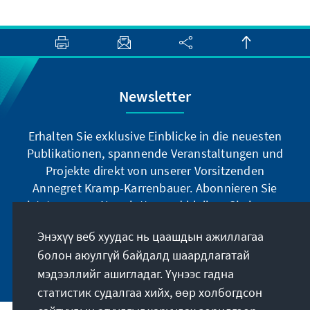
Newsletter
Erhalten Sie exklusive Einblicke in die neuesten
Publikationen, spannende Veranstaltungen und
Projekte direkt von unserer Vorsitzenden
Annegret Kramp-Karrenbauer. Abonnieren Sie
jetzt unseren Newsletter und bleiben Sie immer
auf dem Laufenden.
Энэхүү веб хуудас нь цаашдын ажиллагаа
болон аюулгүй байдалд шаардлагатай
Jetzt abonnieren
мэдээллийг ашигладаг. Үүнээс гадна
статистик судалгаа хийх, өөр холбогдсон