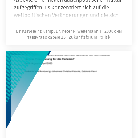
aufgegriffen. Es konzentriert sich auf die
weltpolitischen Veränderungen und die sich
daraus ergebenden Konsequenzen für die
Rolle militärischer Macht und präventiver
Dr. Karl-Heinz Kamp, Dr. Peter R. Weilemann †
2000 оны
тавдугаар сарын 15
Zukunftsforum Politik
Diplomatie und für das Verhältnis von Werten
und Interessen in der Außenpolitik.