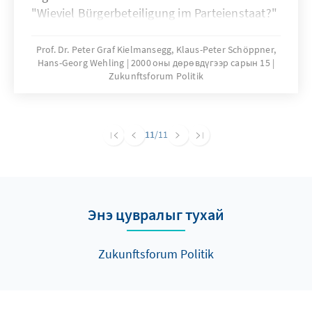
"Wieviel Bürgerbeteiligung im Parteienstaat?"
zusammengefaßt.
Prof. Dr. Peter Graf Kielmansegg, Klaus-Peter Schöppner,
Hans-Georg Wehling
2000 оны дөрөвдүгээр сарын 15
Zukunftsforum Politik
11
/11
Энэ цувралыг тухай
Zukunftsforum Politik