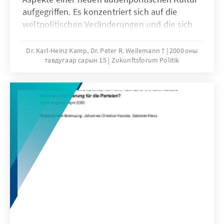
aufgegriffen. Es konzentriert sich auf die
weltpolitischen Veränderungen und die sich
daraus ergebenden Konsequenzen für die
Rolle militärischer Macht und präventiver
Dr. Karl-Heinz Kamp, Dr. Peter R. Weilemann †
2000 оны
тавдугаар сарын 15
Zukunftsforum Politik
Diplomatie und für das Verhältnis von Werten
und Interessen in der Außenpolitik.