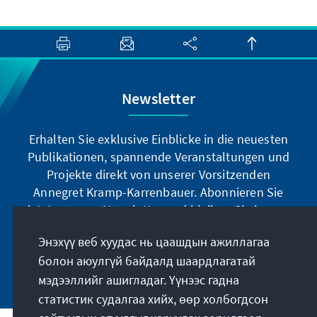
Newsletter
Erhalten Sie exklusive Einblicke in die neuesten
Publikationen, spannende Veranstaltungen und
Projekte direkt von unserer Vorsitzenden
Annegret Kramp-Karrenbauer. Abonnieren Sie
jetzt unseren Newsletter und bleiben Sie immer
auf dem Laufenden.
Энэхүү веб хуудас нь цаашдын ажиллагаа
болон аюулгүй байдалд шаардлагатай
Jetzt abonnieren
мэдээллийг ашигладаг. Үүнээс гадна
статистик судалгаа хийх, өөр холбогдсон