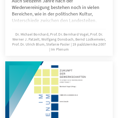
Auch siebzehn Jahre nach der
Wiedervereinigung bestehen noch in vielen
Bereichen, wie in der politischen Kultur,
Unterschiede zwischen den Landesteilen.
Nach vierzig Jahren der zwangsweisen
Trennung müssen sich die Menschen erst
Dr. Michael Borchard, Prof. Dr. Bernhard Vogel, Prof. Dr.
Werner J. Patzelt, Wolfgang Donsbach, Bernd Lüdkemeier,
wieder kennenlernen und miteinander ins
Prof. Dr. Ulrich Blum, Stefanie Pasler
19 października 2007
Gespräch kommen. Der Gesprächskreis "Neue
Im Plenum
Länder" der Konrad-Adenauer-Stiftung hat
sich auf einer Tagung mit den Fragen der
inneren Einheit beschäftigt. Diese Publikation
dokumentiert ihre Ergebnisse.