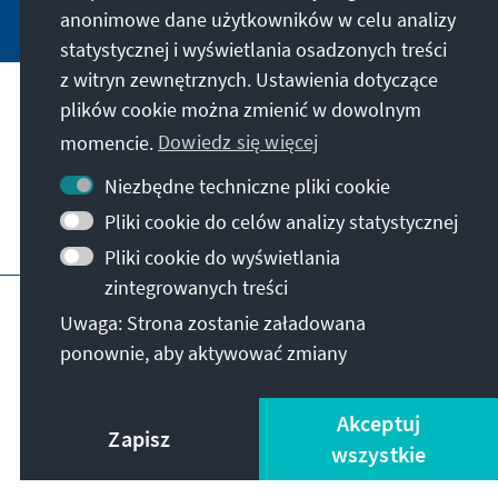
anonimowe dane użytkowników w celu analizy
statystycznej i wyświetlania osadzonych treści
z witryn zewnętrznych. Ustawienia dotyczące
plików cookie można zmienić w dowolnym
Nasza misja
momencie.
Dowiedz się więcej
Kontakt
Niezbędne techniczne pliki cookie
Pliki cookie do celów analizy statystycznej
Dalsza działalność fundacji
Pliki cookie do wyświetlania
zintegrowanych treści
Impressum
Polityka prywatności
Regulamin
Uwaga: Strona zostanie załadowana
Erklärung zur Barrierefreiheit
Barriere melden
ponownie, aby aktywować zmiany
Mapa strony
© Konrad-Adenauer-Stiftung e.V. 2026
Akceptuj
Zapisz
wszystkie