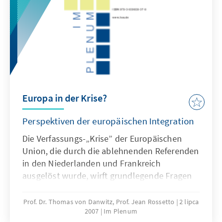
Podiumsdiskussion.
Europa in der Krise?
Perspektiven der europäischen Integration
Die Verfassungs-„Krise” der Europäischen
Union, die durch die ablehnenden Referenden
in den Niederlanden und Frankreich
ausgelöst wurde, wirft grundlegende Fragen
einer Reorientierung der
Integrationsentwicklung auf. Ihre
Prof. Dr. Thomas von Danwitz, Prof. Jean Rossetto
2 lipca
2007
Im Plenum
Beantwortung ist Voraussetzung für jede