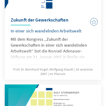
Zukunft der Gewerkschaften
In einer sich wandelnden Arbeitswelt
Mit dem Kongress „Zukunft der
Gewerkschaften in einer sich wandelnden
Arbeitswelt” bot die Konrad-Adenauer-
Stiftung am 31. Januar 2007 in Berlin ein
Forum des kritischen Dialogs zwischen
Arbeitergeber- und Arbeitnehmervertretern,
Prof. Dr. Bernhard Vogel, Wolfgang Staudt
14 września
2007
Im Plenum
mit Wissenschaft und Politik. In
Streitgesprächen und Dialogen zu Themen
wie „Gewerkschaften und Reformen in
Deutschland“, „Behindert Mitbestimmung
Innovationen?“, „Zukunft der
Tarifautonomie“, „Passen Gewerkschaften in