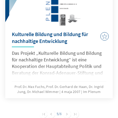
Kulturelle Bildung und Bildung für
nachhaltige Entwicklung
Das Projekt „Kulturelle Bildung und Bildung
für nachhaltige Entwicklung” ist eine
Kooperation der Hauptabteilung Politik und
Beratung der Konrad-Adenauer-Stiftung und
der Deutschen UNESCO-Kommission. Die
Publikation gibt die Ergebnisse der
Prof. Dr. Max Fuchs, Prof. Dr. Gerhard de Haan, Dr. Ingrid
Jung, Dr. Michael Wimmer
4 maja 2007
Im Plenum
Fachkonferenz vom 22. Juni 2006 in Berlin
wieder.
5
/6