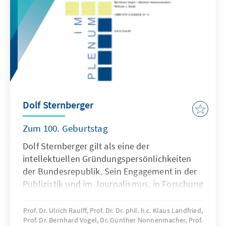
eine globalisierte Welt?“ oder „Die
Gewerkschaften der Zukunft“ wurde die
Situation der Gewerkschaften einer kritischen
Bestandsaufnahme unterzogen und
Zukunftsfelder einer aktiven inhaltlichen wie
organisatorischen Gewerkschaftspolitik
eruiert. Dafür waren führende Vertreter des
Deutschen Gewerkschaftsbundes, des
Dolf Sternberger
europäischen Dachverbandes der
Gewerkschaften und von
Zum 100. Geburtstag
Einzelgewerkschaften aus dem In- und
Dolf Sternberger gilt als eine der
Ausland sowie Repräsentanten der deutschen
intellektuellen Gründungspersönlichkeiten
und europäischen Unternehmerschaft
der Bundesrepublik. Sein Engagement in der
eingeladen. Der vorliegende Band
Publizistik und im Journalismus, in Forschung
dokumentiert herausragende
und Lehre ist über seinen Tod hinaus prägend
Programmschwerpunkte und fasst die
für die Politische Wissenschaft und den
inhaltlichen Kernaussagen aller Themenforen
Prof. Dr. Ulrich Raulff, Prof. Dr. Dr. phil. h.c. Klaus Landfried,
Prof. Dr. Bernhard Vogel, Dr. Günther Nonnenmacher, Prof.
öffentlichen Diskurs in Deutschland. Man
des Kongresses zusammen und gibt damit