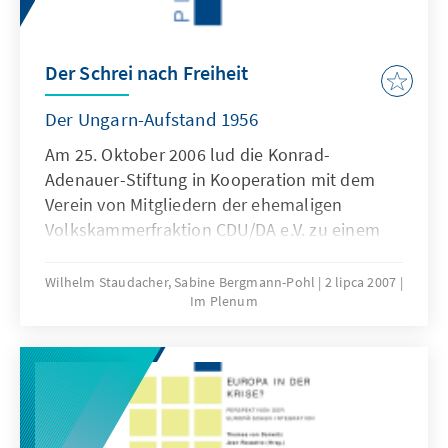
Der Schrei nach Freiheit
Der Ungarn-Aufstand 1956
Am 25. Oktober 2006 lud die Konrad-
Adenauer-Stiftung in Kooperation mit dem
Verein von Mitgliedern der ehemaligen
Volkskammerfraktion CDU/DA e.V. zu einem
Rückblick aus Anlass des 50jährigen
Jubiläums des Ungarn-Aufstands von 1956.
Wilhelm Staudacher, Sabine Bergmann-Pohl
2 lipca 2007
Im Plenum
Im Mittelpunkt dieses Forums standen die
Bedeutung des Volksaufstands für die
friedliche Revolution 1989 in Ungarn und
dessen Auswirkungen auf die DDR. Dieser
Band dokumentiert die Vorträge des Abends
und Auszüge aus der anschließenden