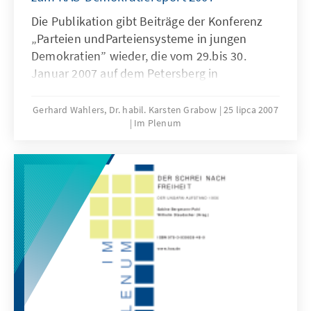
Die Publikation gibt Beiträge der Konferenz
„Parteien undParteiensysteme in jungen
Demokratien” wieder, die vom 29.bis 30.
Januar 2007 auf dem Petersberg in
Königswinter bei Bonn stattfand. Die
Veranstaltung diente der Vorbereitung des
Gerhard Wahlers, Dr. habil. Karsten Grabow
25 lipca 2007
Im Plenum
Demokratiereports 2007 der Konrad-
Adenauer-Stiftung. Weitere Einzelheiten im
Vorwort.