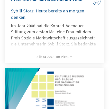
Sybill Storz: Heute bereits an morgen
denken!
Im Jahr 2006 hat die Konrad-Adenauer-
Stiftung zum ersten Mal eine Frau mit dem
Preis Soziale Marktwirtschaft ausgezeichnet:
die Unternehmerin Sybill Storz. Sie bedankte
sich mit einem eindrucksvollen Vortrag über
die soziale Verantwortung
2 lipca 2007
Im Plenum
unternehmerischen Handelns in einem
globalen Wirtschaftsraum – getreu der Vision
ihres Familienunternehmens: Heute bereits
an morgen denken! Diese Broschüre gibt die
Reden in redaktionell leicht überarbeiteter
Form wieder.