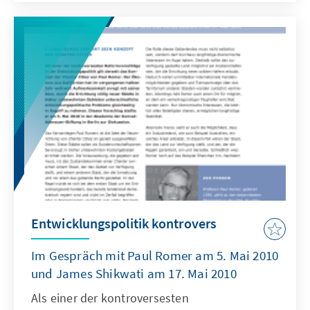
130 Experten aus Politik, Kirche,
Zivilgesellschaft, Wirtschaft und Wissenschaft
waren der Einladung gefolgt und diskutierten
während des zweitägigen Programms über
die Rolle von Zivilgesellschaft und Staat, die
Verschränkung von
Außenwirtschaftsförderung und
Entwicklungspolitik sowie den
Zusammenhang von nachhaltiger
Entwicklung und Klimaschutz.
Entwicklungspolitik kontrovers
Im Gespräch mit Paul Romer am 5. Mai 2010
und James Shikwati am 17. Mai 2010
Als einer der kontroversesten