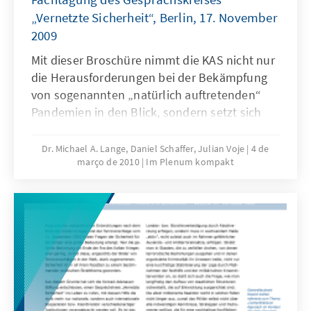
„Vernetzte Sicherheit“, Berlin, 17. November
2009
Mit dieser Broschüre nimmt die KAS nicht nur
die Herausforderungen bei der Bekämpfung
von sogenannten „natürlich auftretenden“
Pandemien in den Blick, sondern setzt sich
auch mit der Bedrohung durch „künstlich“
bzw. „willkürlich“ hergestellte biologische
Dr. Michael A. Lange, Daniel Schaffer, Julian Voje
4 de
março de 2010
Im Plenum kompakt
Massenvernichtungswaffen auseinander.
Übersteigt die Gefahr, welche von solchen
Waffen in den Händen von Terroristen
ausgehen kann, unser aller
Vorstellungsvermögen, so greifen die
aktuellen internationalen Übereinkommen
zur Kontrolle solcher Biokampfstoffe zu
kurz.Auch wenn – wie die Anschläge mit Sarin
(Japan) und Anthrax (USA) gezeigt haben –