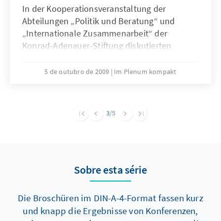
In der Kooperationsveranstaltung der
Abteilungen „Politik und Beratung“ und
„Internationale Zusammenarbeit“ der
Konrad-Adenauer-Stiftung diskutierten
Experten über Grenzen und Möglichkeiten der
vernetzten Sicherheit. Neuartige Konflikte -
5 de outubro de 2009
Im Plenum kompakt
mit zunehmend nicht-staatlich organisierter
Gewalt - führen zu asymmetrischen
Krisenszenarien, die traditionelle
3
/5
sicherheitspolitische Handelsmaxime
überfordern. Das verlangt nach einer
stärkeren Zusammenarbeit von Akteuren der
Außen-, Sicherheits- und Entwicklungspolitik.
Sobre esta série
Die Broschüren im DIN-A-4-Format fassen kurz
und knapp die Ergebnisse von Konferenzen,