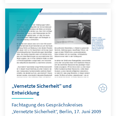
Rolle.
Dieses Heft der Reihe „Im Plenum kompakt“
fasst die Ergebnisse zusammen.
„Vernetzte Sicherheit” und
Entwicklung
Fachtagung des Gesprächskreises
„Vernetzte Sicherheit”, Berlin, 17. Juni 2009