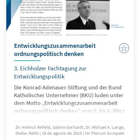
über Möglichkeiten und Grenzen der
Mikrofinanzierung in ihren unterschiedlichen
Facetten weitergeführt werden: Wie können
Mikrokredite und Mikroversicherungen
weiterentwickelt werden? Wie können sie an
Entwicklungszusammenarbeit
unterschiedlichen Orten und unter
ordnungspolitisch denken
veränderten Rahmenbedingungen angepasst
werden? Hat die Mikrofinanz tatsächlich eine
3. Eichholzer Fachtagung zur
Makrowirkung?
Entwicklungspolitik
Die Konrad-Adenauer-Stiftung und der Bund
Katholischer Unternehmer (BKU) luden unter
dem Motto „Entwicklungszusammenarbeit
ordnungspolitisch denken” vom 5. bis 6. März
2010 zu ihrer dritten gemeinsamen Eichholzer
Fachtagung zur Entwicklungspolitik in das
Dr. Helmut Reifeld, Sabine Gerhardt, Dr. Michael A. Lange,
Stefan Reith
18 de agosto de 2010
Im Plenum kompakt
KAS-Bildungszentrum Schloss Eichholz. Rund