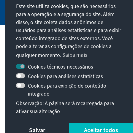
Este site utiliza cookies, que são necessários
Jetzt abonnieren
para a operação e a segurança do site. Além
disso, o site coleta dados anônimos de
usuários para análises estatísticas e para exibir
Nossa missão
conteúdo integrado de sites externos. Você
pode alterar as configurações de cookies a
Contato
qualquer momento.
Saiba mais
Cookies técnicos necessários
Mais ofertas da fundação
Cookies para análises estatísticas
Cookies para exibição de conteúdo
Impressão
Privacidade
Termos de uso
integrado
Erklärung zur Barrierefreiheit
Barriere melden
Observação: A página será recarregada para
Mapa do site
ativar sua alteração
© Konrad-Adenauer-Stiftung e.V. 2026
Salvar
Aceitar todos