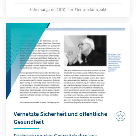
bewältigen. Vor diesem Hintergrund war die
zentrale Frage der Podiumsdiskussion, die die
8 de março de 2010
Im Plenum kompakt
Konrad-Adenauer-Stiftung am 8. Dezember in
Bonn anlässlich des EVP-Kongresses
durchführte, von anhaltender Aktualität:
Welche internationalen Chancen hat die
Soziale Marktwirtschaft beim Weg aus der
Krise?
Vernetzte Sicherheit und öffentliche
Gesundheit
Fachtagung des Gesprächskreises