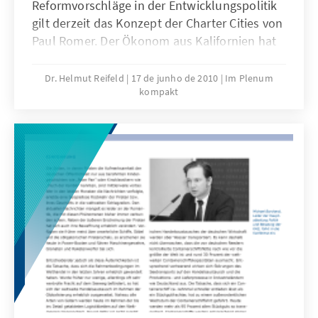
Reformvorschläge in der Entwicklungspolitik
gilt derzeit das Konzept der Charter Cities von
Paul Romer. Der Ökonom aus Kalifornien hat
im vergangenen halben Jahr weltweit
Aufmerksamkeit erregt mit seiner Idee, durch
Dr. Helmut Reifeld
17 de junho de 2010
Im Plenum
kompakt
die Errichtung völlig neuer Städte in bisher
unbewohnten Gebieten unterschiedliche
entwicklungspolitische Probleme gleichzeitig
in Angriff zu nehmen. Diesen Vorschlag stellte
er am 5. Mai 2010 in der Akademie der
Konrad-Adenauer-Stiftung in Berlin zur
Diskussion. | Der Kenianer James Shikwati ist
einer der rigorosesten Kritiker westlicher
Entwicklungshilfe für Afrika. In den
vergangenen fünf Jahren ist er durch mehrere
Interviews auch in den deutschen Medien
bekannt geworden. Sein Anliegen ist es, den
Menschen in Subsahara Afrika