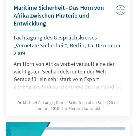
mehrwirtschaftliche Unabhängigkeit und
Maritime Sicherheit - Das Horn von
damit zugleich ein neues Selbstbewusstsein
Afrika zwischen Piraterie und
zu vermitteln. Warum es deshalb erforderlich
Entwicklung
ist, das Verhältnis von westlichen „Gebern”
und afrikanischen „Nehmern” völlig neu zu
Fachtagung des Gesprächskreises
bestimmen, erläuterte er am 17. Mai 2010
„Vernetzte Sicherheit“, Berlin, 15. Dezember
beim „9. Bonner Frühstücksforum der KAS” in
2009
Bad Godesberg.
Am Horn von Afrika vorbei verläuft eine der
wichtigsten Seehandelsrouten der Welt.
Gerade für ein sehr stark vom Export
abhängiges Industrieland wie Deutschland ist
der ungehinderte Seetransportverkehr ein
wichtiger Wachstumsfaktor.Zur Bekämpfung
Dr. Michael A. Lange, Daniel Schaffer, Julian Voje
26 de
abril de 2010
Im Plenum kompakt
der hauptsächlich aus dem "failed state"
Somalia operierenden Piraten reichen rein
militärische bzw. polizeiliche Maßnahmen
nicht aus; vielmehr gilt es zur langfristigen