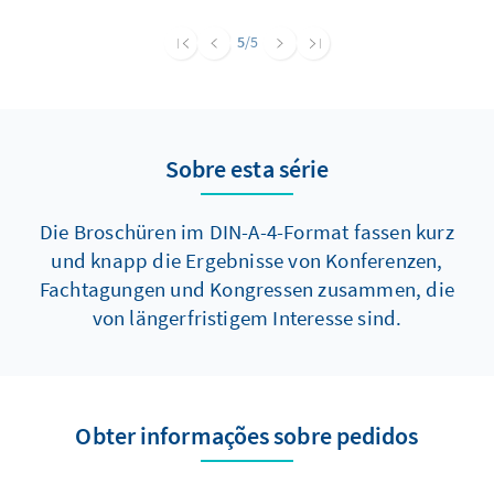
eines religiösen Ursprunges gelöst. Zu den
Resultaten dieser Entwicklungen zählt der
5
/5
säkulare Rechtsstaat, dessen Grundlagein
modernen Demokratien die Verfassung in
Gestalt von rechtlich verbindlichen Texten
bildet.
Sobre esta série
Die Broschüren im DIN-A-4-Format fassen kurz
und knapp die Ergebnisse von Konferenzen,
Fachtagungen und Kongressen zusammen, die
von längerfristigem Interesse sind.
Obter informações sobre pedidos