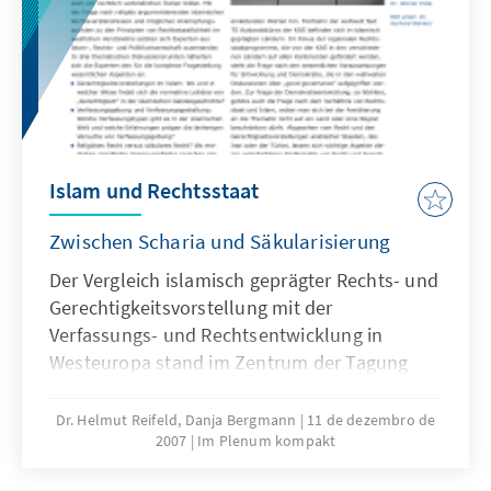
Islam und Rechtsstaat
Zwischen Scharia und Säkularisierung
Der Vergleich islamisch geprägter Rechts- und
Gerechtigkeitsvorstellung mit der
Verfassungs- und Rechtsentwicklung in
Westeuropa stand im Zentrum der Tagung
„Islam und Rechtsstaat. Zwischen Scharia
und Säkularisierung”. In dem Jahrhunderte
Dr. Helmut Reifeld, Danja Bergmann
11 de dezembro de
2007
Im Plenum kompakt
währenden Prozess der Säkularisierung hat
sich das Recht sukzessive von der Vorstellung