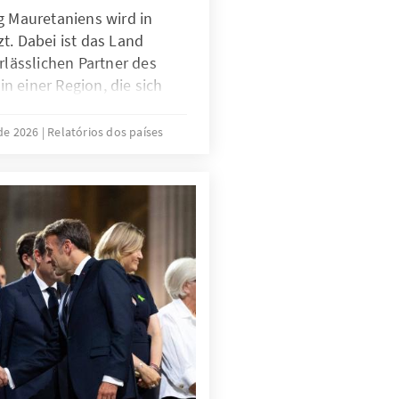
g Mauretaniens wird in
t. Dabei ist das Land
rlässlichen Partner des
 einer Region, die sich
bwendet. Während Mali,
ter Militärherrschaften
 de 2026
Relatórios dos países
seinen Einfluss in den
 setzt Nouakchott auf
ernationale Kooperationen
. Doch die
en schneller wachsen als
sspielräume. Der
e deshalb zu einem
ie zukünftige Stabilität des