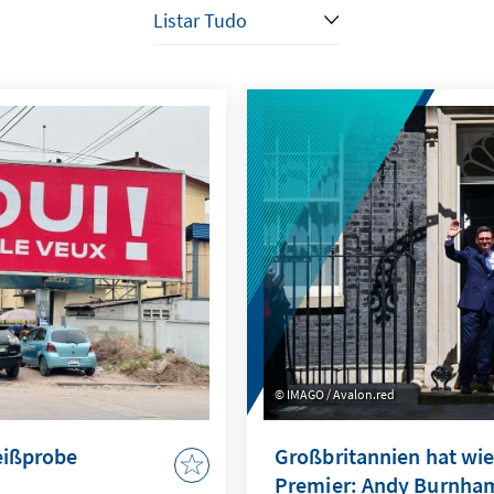
IMAGO / Avalon.red
eißprobe
Großbritannien hat wi
Premier: Andy Burnha