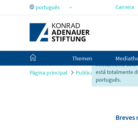
Pular para o Conteúdo principal
Carreira
Themen
Mediath
Infelizmente este
está totalmente d
Página principal
Publicações
Relatórios
português.
Breves r