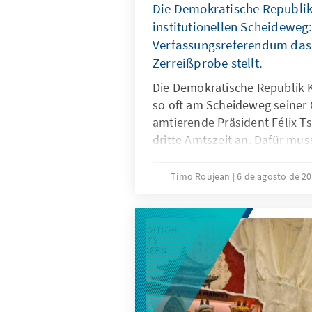
Die Demokratische Republi
institutionellen Scheideweg
Verfassungsreferendum das 
Zerreißprobe stellt.
Die Demokratische Republik 
so oft am Scheideweg seiner 
amtierende Präsident Félix Ts
dritte Amtszeit an. Dafür mus
2006 ändern, die die Mandats
Legislaturperioden beschränkt
Timo Roujean
6 de agosto de 2
Verfassungsreferendum erfolg
Lesung im Parlament und zwe
wurde das Gesetzesvorhaben 
der höchsten juristischen Ins
Dienstag, den 29.07.2026, al
bestätigt. Die Inkraftsetzung
Präsidenten gilt daher nur n