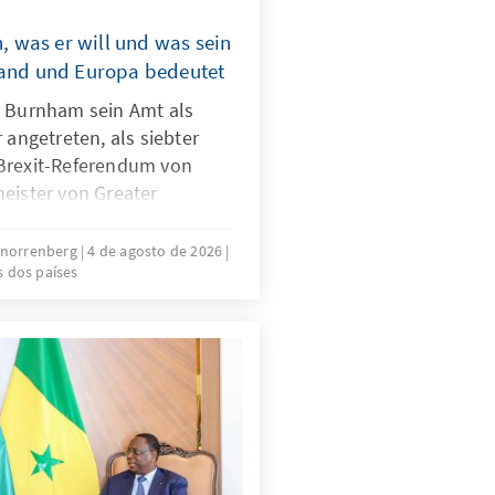
 was er will und was sein
land und Europa bedeutet
y Burnham sein Amt als
 angetreten, als siebter
Brexit-Referendum von
eister von Greater
ht weniger als einen
-Breaker“ für die britische
chnorrenberg
4 de agosto de 2026
s dos países
ches und wirtschaftliches
achtverlagerung, die das
dieser Anspruch trägt,
niger von der Größe der
dingungen ihrer Umsetzung:
pielräumen, einer
ntierten Wählerschaft und
 Fraktion, an der bereits