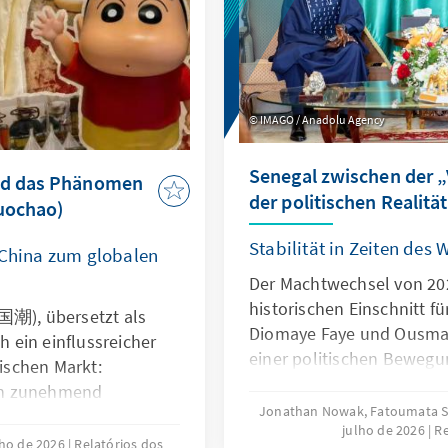
sein Vorgänger gescheitert
ist dabei, dass die
orm zu einem Zeitpunkt
die östlichen Provinzen
er AFC/M23 besetzt
 Ebola-Epidemie, deren
IMAGO / Anadolu Agency
n 1.000 überschritten
n. Dies ist nicht nur
Senegal zwischen der „
in eine Entwicklung ein,
nd das Phänomen
der politischen Realität
la begann: die
Guochao)
 Rechtsstaatlichkeit
Stabilität in Zeiten des
mokratischen
 China zum globalen
ie DR Kongo nach zwei
Der Machtwechsel von 20
htet hatte.
historischen Einschnitt fü
国潮), übersetzt als
Diomaye Faye und Ousma
ch ein einflussreicher
einer politischen Bewegu
ischen Markt:
etablierten Machtzentrum
en zunehmend
Präsidentenpalast und d
Jonathan Nowak, Fatoumata Sy
e mit modernem
julho de 2026
Re
parlamentarischen Mehrhe
)[i]. Ob in der
lho de 2026
Relatórios dos