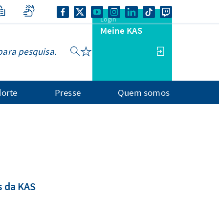
Login
Meine KAS
orte
Presse
Quem somos
is da KAS