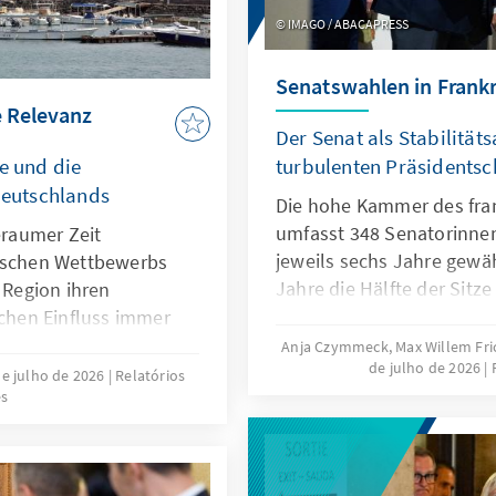
IMAGO / ABACAPRESS
Senatswahlen in Frank
e Relevanz
Der Senat als Stabilitäts
e und die
turbulenten Präsidents
 Deutschlands
Die hohe Kammer des fra
umfasst 348 Senatorinnen
eraumer Zeit
jeweils sechs Jahre gewäh
gischen Wettbewerbs
Jahre die Hälfte der Sitz
r Region ihren
letzten Senatswahlen am
ichen Einfluss immer
bestätigten die bestehen
dieses Wettstreites
Anja Czymmeck, Max Willem Fri
de julho de 2026
Mehrheit. Gewählt wird de
inen Küstenstaat
de julho de 2026
Relatórios
es
sondern durch ein Wahlk
rt zu. Aufgrund seiner
Élécteurs), das sich üb
 Meerenge Bab al-
Mandatsträgern sowie Ab
Meer und dem Golf
und regionaler Ebene zu
fünf Staaten