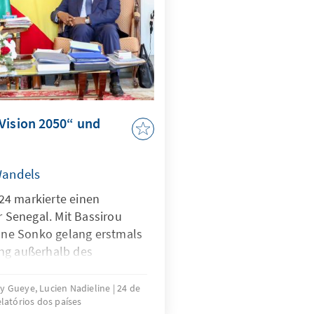
 ist.
Vision 2050“ und
 Wandels
24 markierte einen
r Senegal. Mit Bassirou
ne Sonko gelang erstmals
ng außerhalb des
s der Einzug in den
ie Übernahme der
 Gueye, Lucien Nadieline
24 de
latórios dos países
it. Die Erwartungen an die