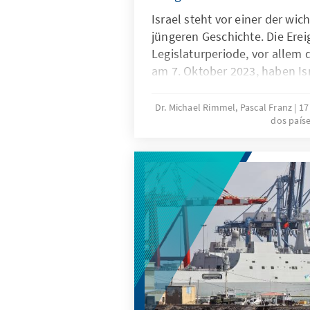
Israel steht vor einer der wic
jüngeren Geschichte. Die Erei
Legislaturperiode, vor allem 
am 7. Oktober 2023, haben Isr
Gesellschaft massiv veränder
am 27. Oktober 2026 steht di
Dr. Michael Rimmel, Pascal Franz
17
dos país
zukünftigen politischen Rich
nach der Fortsetzung oder d
inzwischen 76-jährigen Premi
Netanjahu.