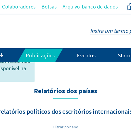
Colaboradores
Bolsas
Arquivo-banco de dados
ek
Publicações
Eventos
Stand
 conteúdo não
isponível na
 dos países
Relatórios dos países
elatórios políticos dos escritórios internaciona
Filtrar por ano