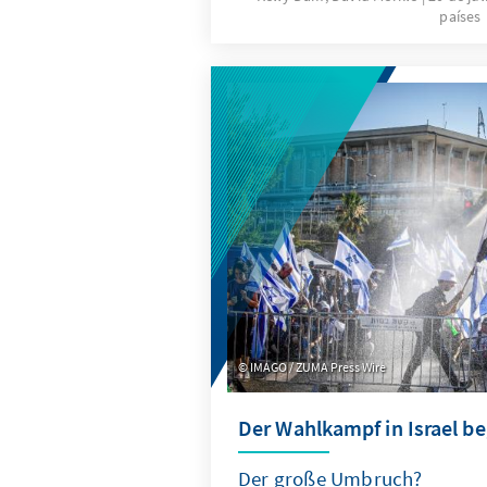
países
Autoindustrie, in der Kosmeti
Modebranche: Was als gestal
Segmenten wie Lebensmitteln
Alltagsgegenständen begann,
Lifestyle-Trend mit internati
entwickelt. Wie vermischt si
kulturelle Bewusstsein mit g
Markenbildung? Was heißt das
Marken und kann China hierüb
soft power generieren? Der v
Länderbericht ordnet die da
ein.
IMAGO / ZUMA Press Wire
Der Wahlkampf in Israel be
Der große Umbruch?