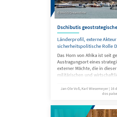
IMAGO/Dreamstime
Dschibutis geostrategisch
Länderprofil, externe Akteur
sicherheitspolitische Rolle
Das Horn von Afrika ist seit g
Austragungsort eines strate
externer Mächte, die in diese
militärischen und wirtschaftl
weiter ausbauen. Im Rahmen 
kommt insbesondere dem kle
Jan-Ole Voß, Karl Wiesemeyer
16 
dos país
Dschibuti ein hoher Stellenwe
geostrategischen Lage an der
Mandab zwischen dem Roten 
von Aden haben dort bereits 