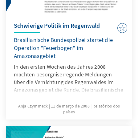
Schwierige Politik im Regenwald
Brasilianische Bundespolizei startet die
Operation "Feuerbogen" im
Amazonasgebiet
In den ersten Wochen des Jahres 2008
machten besorgniserregende Meldungen
über die Vernichtung des Regenwaldes im
Amazonasgebiet die Runde. Die brasilianische
Umweltministerin Marina Silva berichtete,
dass allein im vergangenen halben Jahr eine
Anja Czymmeck
11 de março de 2008
Relatórios dos
países
Fläche von 3235 Quadratkilometern
tropischen Regenwaldes – größer als das
Saarland – abgeholzt worden sei. Die
Ministerin sprach in diesem Zusammenhang