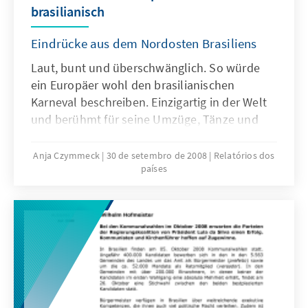
brasilianisch
Eindrücke aus dem Nordosten Brasiliens
Laut, bunt und überschwänglich. So würde
ein Europäer wohl den brasilianischen
Karneval beschreiben. Einzigartig in der Welt
und berühmt für seine Umzüge, Tänze und
Ausgelassenheit. Laut, bunt und
korruptionsanfällig wäre die passende
Anja Czymmeck
30 de setembro de 2008
Relatórios dos
países
Beschreibung für ein ähnlich anmutendes
Ereignis.