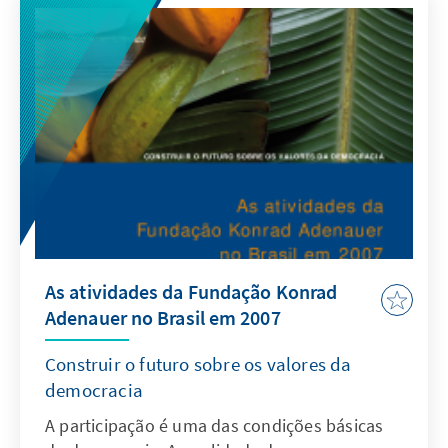
federais. A coalizão do governo acha que
poderá aproveitar da popularidade do
Presidente Lula da Silva, mas também outros,
como por exemplo os representantes da
Igreja Universal do Reino de Deus, calculam
que vão ganhar mais votos. A terceira
publicação de Focus Brasilien nesse ano
analisa a situação da política brasileira e as
estratégias dos partidos e candidatos frente
às eleições. Focus Brasilien é publicado
sómente em alemão.
As atividades da Fundação Konrad
Adenauer no Brasil em 2007
Construir o futuro sobre os valores da
democracia
A participação é uma das condições básicas