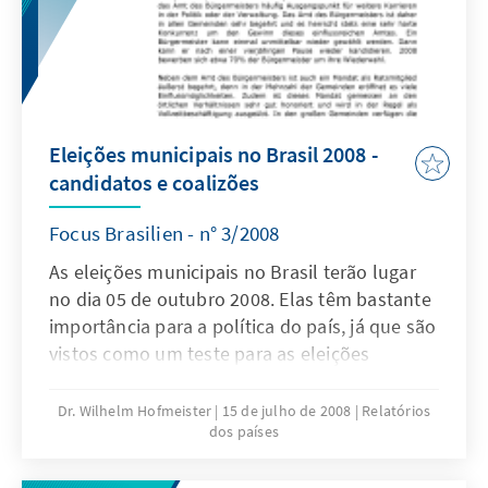
Eleições municipais no Brasil 2008 -
candidatos e coalizões
Focus Brasilien - n° 3/2008
As eleições municipais no Brasil terão lugar
no dia 05 de outubro 2008. Elas têm bastante
importância para a política do país, já que são
vistos como um teste para as eleições
federais em 2010. Os partidos e candidatos já
começaram suas campanhas e envolveram
Dr. Wilhelm Hofmeister
15 de julho de 2008
Relatórios
dos países
diferentes estratégias que poderiam ser
aplicadas também nas próximas eleições