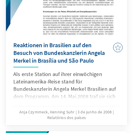
Reaktionen in Brasilien auf den
Besuch von Bundeskanzlerin Angela
Merkel in Brasília und São Paulo
Als erste Station auf ihrer einwöchigen
Lateinamerika-Reise stand für
Bundeskanzlerin Angela Merkel Brasilien auf
dem Programm. Am 14. Mai 2008 traf sie sich
mit Staatspräsident Lula da Silva im
Regierungspalast Palácio de Planalto in der
Anja Czymmeck, Henning Suhr
3 de junho de 2008
Relatórios dos países
Brasília. Im Mittelpunkt der Gespräche
standen die Kooperation im Energiebereich