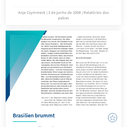
nachhaltige Entwicklung des
Amazonasgebietes angesehen. Sogar die
Anja Czymmeck
3 de junho de 2008
Relatórios dos
países
Bundeskanzlerin Angela Merkel bezeichnete
während ihres Brasilienbesuchs den Rücktritt
Silvas als alarmierend.
Brasilien brummt