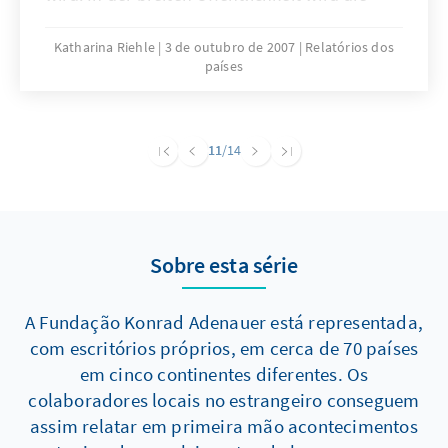
"Impunidade" zwar als skandalös
empfunden, weil häufig politische Skandale
Katharina Riehle
3 de outubro de 2007
Relatórios dos
países
oder gemeine Verbrechen mit Straflosigkeit
enden, doch unternehmen Politik und Justiz
keine Schritte, um die Straflosigkeit wirksam
zu bekämpfen. Die Tageszeitung „O Globo“
11
/14
hat eine Artikelserie zum Thema
„Impunidade“ veröffentlicht, die Grundlage
des vorliegenden Beitrags ist.Mehr zu diesem
Thema ...
Sobre esta série
A Fundação Konrad Adenauer está representada,
com escritórios próprios, em cerca de 70 países
em cinco continentes diferentes. Os
colaboradores locais no estrangeiro conseguem
assim relatar em primeira mão acontecimentos