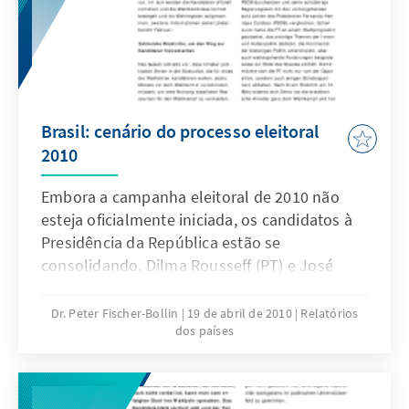
Brasil: cenário do processo eleitoral
2010
Embora a campanha eleitoral de 2010 não
esteja oficialmente iniciada, os candidatos à
Presidência da República estão se
consolidando. Dilma Rousseff (PT) e José
Serra (PSDP) tem atualmente a melhor
chance de sucessão do Presidente Lula. O
Dr. Peter Fischer-Bollin
19 de abril de 2010
Relatórios
dos países
arquivo está disponível em alemão.