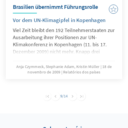
Brasilien übernimmt Führungsrolle
Vor dem UN-Klimagipfel in Kopenhagen
Viel Zeit bleibt den 192 Teilnehmerstaaten zur
Ausarbeitung ihrer Positionen zur UN-
Klimakonferenz in Kopenhagen (11. bis 17.
Dezember 2009) nicht mehr. Knapp drei
Wochen vor Beginn der Konferenz scheint die
Möglichkeit, dass sich die internationale
Anja Czymmeck, Stephanie Adam, Kristin Müller
18 de
novembro de 2009
Relatórios dos países
Staatengemeinschaft auf einen
rechtsverbindlichen Folgevertrag für das im
Jahr 2012 auslaufende Kyoto-Protokoll einigt,
immer weiter in die Ferne zu rücken. Doch es
9
/14
gibt auch Lichtblicke. Als einziges
Schwellenland fährt Brasilien mit ehrgeizigen
Klimaschutzzielen nach Dänemark.