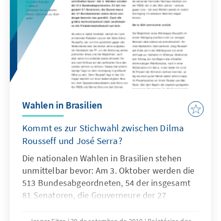
Wahlen in Brasilien
Kommt es zur Stichwahl zwischen Dilma
Rousseff und José Serra?
Die nationalen Wahlen in Brasilien stehen
unmittelbar bevor: Am 3. Oktober werden die
513 Bundesabgeordneten, 54 der insgesamt
81 Senatoren, die Gouverneure der 27
Bundesstaaten sowie deren
Landesparlamente neu gewählt. Doch die