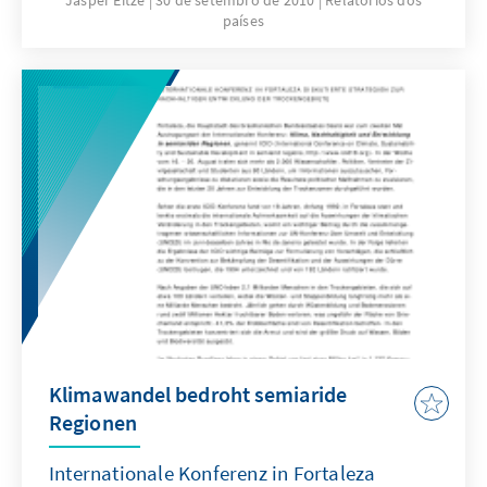
Jasper Eitze
30 de setembro de 2010
Relatórios dos
países
größte Aufmerksamkeit zieht zweifelsohne
die Präsidentschaftswahl auf sich.
Klimawandel bedroht semiaride
Regionen
Internationale Konferenz in Fortaleza