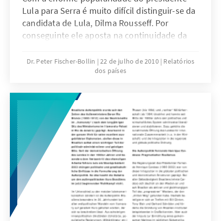
Lula para Serra é muito difícil distinguir-se da
candidata de Lula, Dilma Rousseff. Por
conseguinte ele aposta na continuidade da
política económica e social, cuja pedra
angular ainda é uma remanescência do
Dr. Peter Fischer-Bollin
22 de julho de 2010
Relatórios
dos países
presidente Fernando Henrique Cardoso. Além
disso, ele promete melhorias na educação, na
saúde pública e na segurança pública.