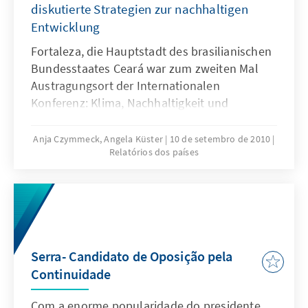
diskutierte Strategien zur nachhaltigen
Entwicklung
Fortaleza, die Hauptstadt des brasilianischen
Bundesstaates Ceará war zum zweiten Mal
Austragungsort der Internationalen
Konferenz: Klima, Nachhaltigkeit und
Entwicklung in semiariden Regionen, genannt
ICID (International Conference on Climate,
Anja Czymmeck, Angela Küster
10 de setembro de 2010
Relatórios dos países
Sustainability and Sustainable Development
in semiarid regions).
Serra- Candidato de Oposição pela
Continuidade
Com a enorme popularidade do presidente