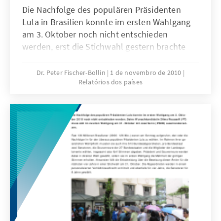
Die Nachfolge des populären Präsidenten
Lula in Brasilien konnte im ersten Wahlgang
am 3. Oktober noch nicht entschieden
werden, erst die Stichwahl gestern brachte
Klarheit: Seine Wunschkandidatin Dilma
Rousseff (PT) konnte sich im zweiten
Dr. Peter Fischer-Bollin
1 de novembro de 2010
Relatórios dos países
Wahlgang am 31. Oktober gegen José Serra
(PSDB) klar durchsetzen. Sie wird die erste
Frau an der Spitze des fünftgrößten Landes
der Erde.