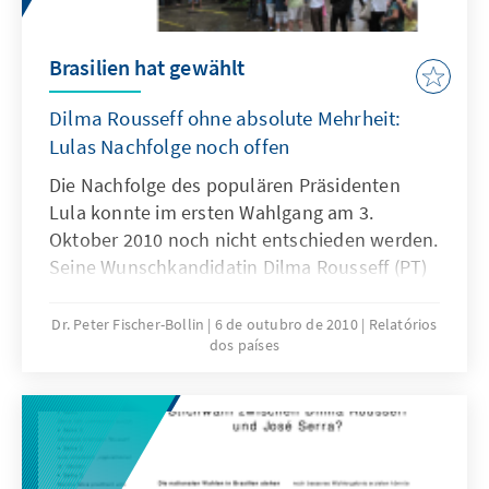
Brasilien hat gewählt
Dilma Rousseff ohne absolute Mehrheit:
Lulas Nachfolge noch offen
Die Nachfolge des populären Präsidenten
Lula konnte im ersten Wahlgang am 3.
Oktober 2010 noch nicht entschieden werden.
Seine Wunschkandidatin Dilma Rousseff (PT)
muss sich im zweiten Wahlgang am 31.
Oktober mit José Serra (PSDB)
Dr. Peter Fischer-Bollin
6 de outubro de 2010
Relatórios
dos países
auseinandersetzen.