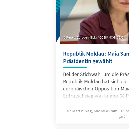
soll am 11.7. stattfinden.
Renew Europe / flickr / CC BY-NC-ND 2.0
Republik Moldau: Maia Sa
Präsidentin gewählt
Bei der Stichwahl um die Prä
Republik Moldau hat sich die 
europäischen Opposition Mai
Erdrutschsieg von knapp 58 
Amtsinhaber Igor Dodon dur
steht erstmals eine Frau an d
Dr. Martin Sieg, Andrei Avram
16 n
țară
Mit knapp 53 Prozent lag die
deutlich höher als in der erst