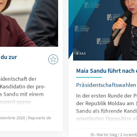
KAS
ndu zur
Maia Sandu führt nach 
sidentschaft der
Präsidentschaftswahlen
Kandidatin der pro-
a Sandu mit einem
In der ersten Runde der 
Prozent gegen
der Republik Moldau am 
chsetzen können. Damit
Sandu als führende Kandi
er Spitze des Landes.
oiembrie 2020
Rapoarte de
orientierten Opposition ei
 Wahlbeteiligung
Mit 36,2 Prozent der Stimm
en Runde, in der 43
dem russlandnahen Amtsi
Dr. Martin Sieg
2 noiemb