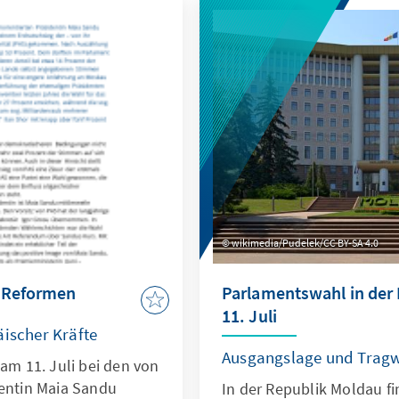
wikimedia/Pudelek/CC BY-SA 4.0
 Reformen
Parlamentswahl in der
11. Juli
äischer Kräfte
Ausgangslage und Tragw
 am 11. Juli bei den von
dentin Maia Sandu
In der Republik Moldau 