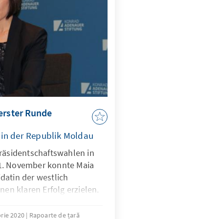
erster Runde
 in der Republik Moldau
Präsidentschaftswahlen in
1. November konnte Maia
datin der westlich
nen klaren Erfolg erzielen.
en liegt sie deutlich vor
nhaber Igor Dodon, der
rie 2020
Rapoarte de țară