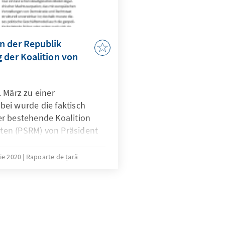
n der Republik
 der Koalition von
 März zu einer
ei wurde die faktisch
r bestehende Koalition
isten (PSRM) von Präsident
ratischen Partei (PDM)
re jetzt auch mit fünf
ie 2020
Rapoarte de țară
 eintritt. An den
ltnissen ändert sich damit
ressen der Akteure zielen
stitutionen und
n, die von Ministerposten