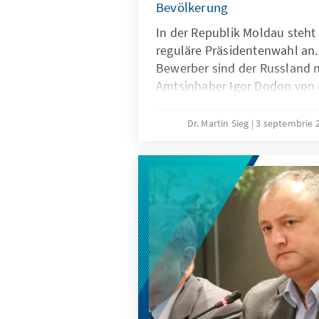
Bevölkerung
In der Republik Moldau steh
reguläre Präsidentenwahl an.
Bewerber sind der Russland
Amtsinhaber Igor Dodon von d
Sozialisten (PSRM) und die p
Oppositionspolitikerin Maia 
Dr. Martin Sieg
3 septembrie 
Partei Aktion und Solidarität (
Lage ist von schwierigen Meh
Parlament und verbreiteter Un
Bevölkerung mit dem Umgang
kontrollierten Regierung mit 
geprägt. Die Zustimmungswer
daher zurückgegangen. Nach
liegen er und Sandu inzwische
wird sich Sandu erheblichen 
sehen. Dazu zählen eine groß
Zugang zu finanziellen Mitte