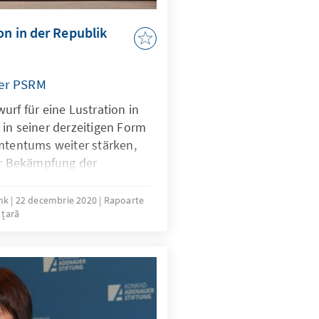
en der EU hin zu
t entgegengesetzt sind.
on in der Republik
 mafiaartige Netzwerke
 Institutionen, Behörden
tarken reformorientierter
der PSRM
em Wahlsieg von Maia
urf für eine Lustration in
tenwahl im vergangenen
in seiner derzeitigen Form
am, eröffnet allerdings
amtentums weiter stärken,
stanzielle Veränderungen.
r Bekämpfung der
 den Segeln nehmen.
ank
22 decembrie 2020
Rapoarte
 țară