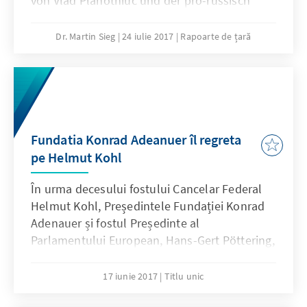
von Vlad Plahotniuc und der pro-russisch
ausgerichteten PSRM (Partei der Sozialisten)
von Präsident Igor Dodon eine umstrittene
Dr. Martin Sieg
24 iulie 2017
Rapoarte de țară
Wahlrechtsreform beschlossen, trotz starker
nationaler und internationaler Einwände.
Zuvor hatte die Venedig-Kommission des
Europarates sich klar gegen die
Wahlrechtsreform ausgesprochen.
Fundatia Konrad Adeanuer îl regreta
pe Helmut Kohl
În urma decesului fostului Cancelar Federal
Helmut Kohl, Președintele Fundației Konrad
Adenauer și fostul Președinte al
Parlamentului European, Hans-Gert Pöttering,
a declarat.
17 iunie 2017
Titlu unic