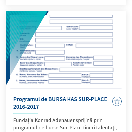
erklärt hatte. Nach Auszählung von 99,42
Prozent der Stimmen wurde ein Ergebnis
festgehalten, dass die gesellschaftliche
Spaltung zwischen einem pro-europäischen
und einem pro-russischen Kurs widerspiegelt.
Programul de BURSA KAS SUR-PLACE
2016-2017
Fundaţia Konrad Adenauer sprijină prin
programul de burse Sur-Place tineri talentaţi,