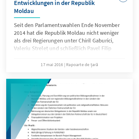
Entwicklungen in der Republik
Moldau
Seit den Parlamentswahlen Ende November
2014 hat die Republik Moldau nicht weniger
als drei Regierungen unter Chiril Gaburici,
Valeriu Streleț und schließlich Pavel Filip
gebildet. Begleitet von Straßenprotesten
wurde die Regierung Filip am 20. Januar 2016
17 mai 2016
Rapoarte de țară
spät abends und ohne eine vorherige Debatte
des Regierungsprogramms vereidigt. Die
politische Instabilität im Land bringt
deutliche Verzögerungen für die eingeleiteten
Reformprozesse im Justizbereich.