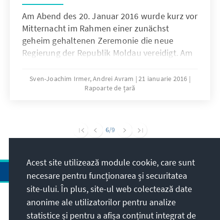
Am Abend des 20. Januar 2016 wurde kurz vor
Mitternacht im Rahmen einer zunächst
geheim gehaltenen Zeremonie die neue
Regierung der Republik Moldau vereidigt. Am
selben Tag hatte im Rahmen einer mit
lediglich drei Stunden Vorlauf angekündigten
Sven-Joachim Irmer, Andrei Avram
21 ianuarie 2016
Rapoarte de țară
Sitzung des Parlaments das Kabinett von
Pavel Filip (Demokratische Partei der Moldau
– PDM) mit 57 Ja-Stimmen das Vertrauen der
Abgeordneten erhalten. Die PDM begründete
6
/9
das rechtsstaatlich fragwürdige Verfahren mit
der Dringlichkeit der innenpolitischen
Acest site utilizează module cookie, care sunt
Situation in der Republik Moldau.
necesare pentru funcționarea și securitatea
site-ului. În plus, site-ul web colectează date
anonime ale utilizatorilor pentru analize
Adresa
statistice și pentru a afișa conținut integrat de