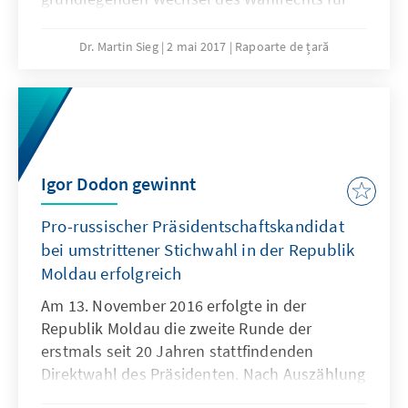
die regulär Ende 2018/Anfang 2019
anstehenden Parlamentswahlen vorsieht.
Dr. Martin Sieg
2 mai 2017
Rapoarte de țară
Diese Wahlrechtänderung ist in hohem Maße
kontrovers und kann zur Schicksalsfrage
werden, über die sich die demokratische und
europäische Entwicklung in der Moldau
entscheidet.
Igor Dodon gewinnt
Pro-russischer Präsidentschaftskandidat
bei umstrittener Stichwahl in der Republik
Moldau erfolgreich
Am 13. November 2016 erfolgte in der
Republik Moldau die zweite Runde der
erstmals seit 20 Jahren stattfindenden
Direktwahl des Präsidenten. Nach Auszählung
aller Stimmen hat sich der Kandidat der pro-