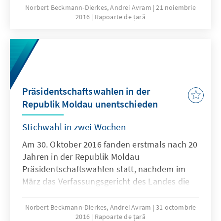
russischen Partei der Sozialisten der Republik
Norbert Beckmann-Dierkes, Andrei Avram
21 noiembrie
2016
Rapoarte de țară
Moldau (PSRM), Igor Dodon, mit 52,16 Prozent
der Stimmen gegen die Kandidatin der
bürgerlichen, europafreundlichen Opposition,
Maia Sandu, Vorsitzende der Partei Aktion und
Solidarität (PAS), die auf 47,84 Prozent kam,
durchgesetzt.
Präsidentschaftswahlen in der
Republik Moldau unentschieden
Stichwahl in zwei Wochen
Am 30. Oktober 2016 fanden erstmals nach 20
Jahren in der Republik Moldau
Präsidentschaftswahlen statt, nachdem im
März das Verfassungsgericht des Landes die
Verfassungsrevision aus dem Jahr 2000 zur
Einführung der Wahl des Staatsoberhauptes
Norbert Beckmann-Dierkes, Andrei Avram
31 octombrie
2016
Rapoarte de țară
durch das Parlament für verfassungswidrig