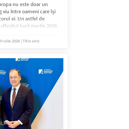
uropa nu este doar un
og viu între oameni care își
torul ei. Un astfel de
fârșitul lunii martie 2026,
d bursieri ai programului
onrad‑Adenauer din
0 iulie 2026
Titlu unic
it pentru a discuta despre
și în același timp îi
ropeană.