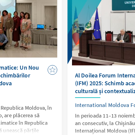
lui de a promova
area civică în rândul
imatice: Un Nou
chimbărilor
Al Doilea Forum Intern
ldova
(IFM) 2025: Schimb aca
culturală și contextuali
International Moldova F
 Republica Moldova, în
, are plăcerea să
In perioada 11–13 noiembr
imatice în Republica
an consecutiv, la Chișină
ă unească părțile
Internațional Moldova (IF