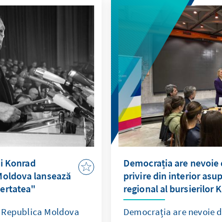
ui Konrad
Democrația are nevoie d
Moldova lansează
privire din interior asu
ertatea"
regional al bursierilor 
S Republica Moldova
Democrația are nevoie d