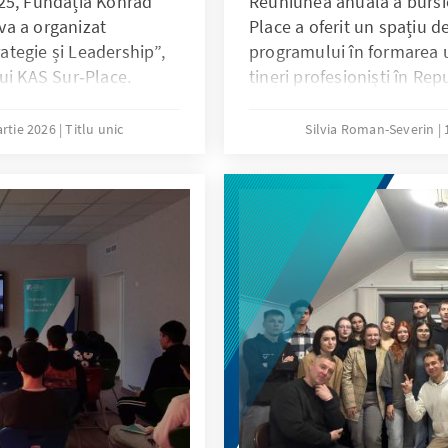
25, Fundația Konrad
Reuniunea anuală a bursie
a a organizat
Place a oferit un spațiu de
tegie și Leadership”,
programului în formarea u
ui KAS Sur‑Place.
tineri profesioniști în Re
eri din diverse domenii
lectați pentru
rtie 2026
Titlu unic
Silvia Roman-Severin
ialul de leadership.