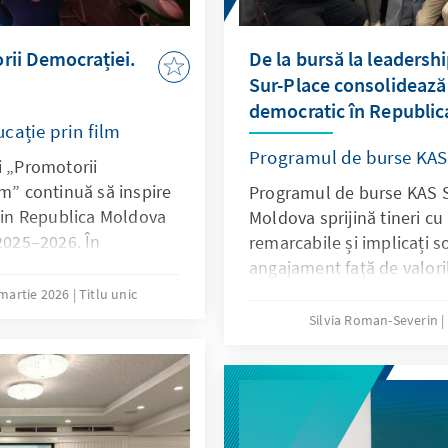
rii Democrației.
De la bursă la leadershi
Sur-Place consolideaz
democratic în Republi
cație prin film
Programul de burse KAS
i „Promotorii
lm” continuă să inspire
Programul de burse KAS S
 din Republica Moldova
Moldova sprijină tineri 
 2025–2026. În
remarcabile și implicați 
ției și Cercetării al
angajament față de valori
 Konrad Adenauer (KAS)
responsabilitatea publică.
martie 2026
Titlu unic
 mândrie că
financiar, programul încura
Silvia Roman-Severin
rii” (The Station of
dezvoltarea leadership-ul
a resurselor recomandate
are formală, cât și non-
tematice. Această
 semnificativă în