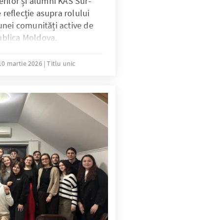
rilor și alumni KAS Sur-
 reflecție asupra rolului
nei comunități active de
publica Moldova.
10 martie 2026
Titlu unic