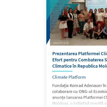
misiunea continuă a proiectu
educația democratică și implic
elevilor din Moldova.
Prezentarea Platformei Cl
Efort pentru Combaterea S
Climatice în Republica Mo
Climate Platform
Fundația Konrad Adenauer în
colaborare cu ONG-ul Ecovisio
anunțe lansarea Platformei Cl
Moldova, o inițiativă menită s