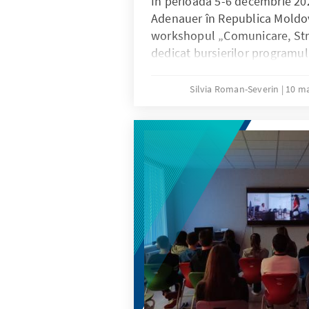
În perioada 5-6 decembrie 20
Adenauer în Republica Moldov
workshopul „Comunicare, Stra
dedicat bursierilor programul
Evenimentul a reunit 15 bursi
academice și profesionale, se
Silvia Roman-Severin
10 ma
implicarea lor civică și potenț