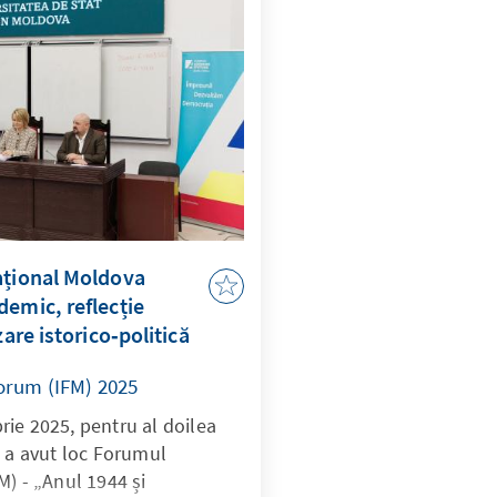
ațional Moldova
demic, reflecție
zare istorico‑politică
orum (IFM) 2025
ie 2025, pentru al doilea
u a avut loc Forumul
M) - „Anul 1944 și