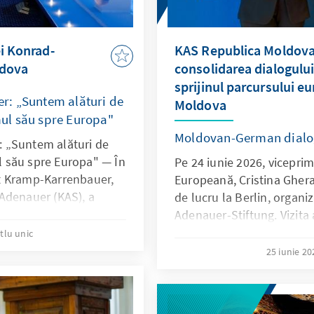
ei Konrad-
KAS Republica Moldova
ldova
consolidarea dialogulu
sprijinul parcursului e
r: „Suntem alături de
Moldova
ul său spre Europa"
Moldovan-German dial
 „Suntem alături de
 său spre Europa" — În
Pe 24 iunie 2026, vicepri
t Kramp-Karrenbauer,
Europeană, Cristina Gheras
Adenauer (KAS), a
de lucru la Berlin, organi
ru o serie de întâlniri
Adenauer-Stiftung. Vizita 
e, securitate și
pentru consolidarea dialog
itlu unic
 reconfirmat
Republica Moldova și Ge
25 iunie 2
 al Fundației față de
esențial pentru procesul 
țării noastre.