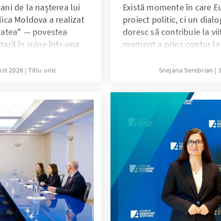
 ani de la nașterea lui
Există momente în care E
ca Moldova a realizat
proiect politic, ci un dial
tatea" — povestea
doresc să contribuie la vii
țară în ruine într-una
moment a prins contur la s
ocrații din lume. O
în Republica Moldova, cân
ii profund actuale
Sur‑Place al Fundației K
ust 2026
Titlu unic
Snejana Serebrian
3
azi.
unsprezece țări s‑au reun
un subiect care îi unește – 
provoacă: identitatea eu