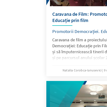
Caravana de Film: Promoto
Educație prin film
Promotorii Democrației. Edu
Caravana de film a proiectulu
Democrației: Educație prin Fi
și să împuternicească tinerii
și pe parcursul anului școlar
parteneriat cu Ministerul Educa
Republicii Moldova, Fundația
Natalia Corobca-Ianusevici
9 
Republica Moldova anunță cu
scurtmetrajul „Stația Schimbă
Change) a fost inclus în list
atât pentru activități de învăț
formală, în cadrul decadelor 
colaborare marchează o etapă