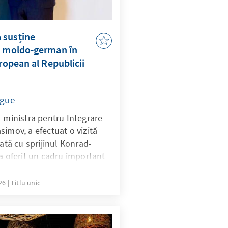
 susține
i moldo-german în
uropean al Republicii
ogue
m-ministra pentru Integrare
imov, a efectuat o vizită
zată cu sprijinul Konrad-
a oferit un cadru important
ului politic dintre
rmania, într-un moment
026
Titlu unic
de integrare europeană al