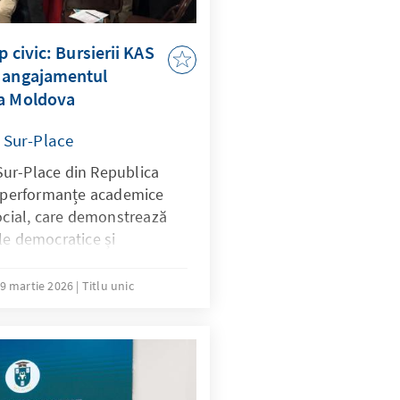
p civic: Bursierii KAS
ă angajamentul
ca Moldova
 Sur-Place
ur-Place din Republica
cu performanțe academice
social, care demonstrează
le democratice și
 Dincolo de sprijinul
jează inițiativa civică și
9 martie 2026
Titlu unic
ui.