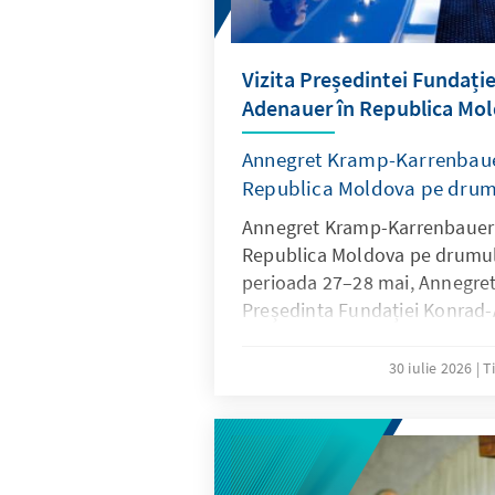
Vizita Președintei Fundați
Adenauer în Republica Mo
Annegret Kramp-Karrenbaue
Republica Moldova pe drum
Annegret Kramp-Karrenbauer:
Republica Moldova pe drumul
perioada 27–28 mai, Annegre
Președinta Fundației Konrad-
vizitat Republica Moldova pent
la nivel înalt despre democrați
30 iulie 2026
T
integrare europeană. Vizita a
angajamentul de lungă durată
parcursul european al țării.