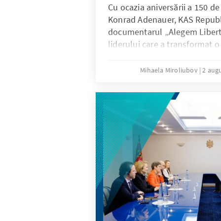
Cu ocazia aniversării a 150 de
Konrad Adenauer, KAS Republi
documentarul „Alegem Liber
liderului care a transformat o 
dintre cele mai puternice dem
poveste despre trecut cu lecț
Mihaela Miroliubov
2 aug
pentru Republica Moldova de 