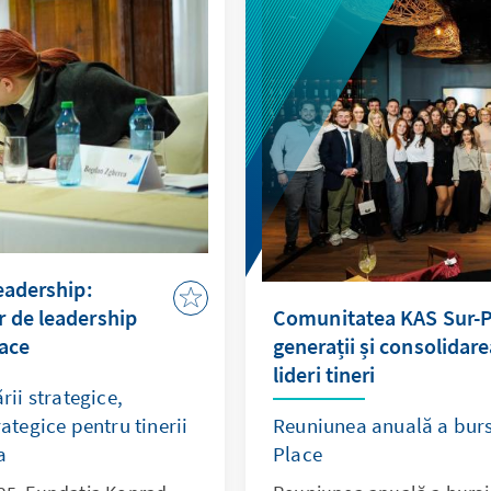
eadership:
 de leadership
Comunitatea KAS Sur-Pl
lace
generații și consolidare
lideri tineri
ii strategice,
rategice pentru tinerii
Reuniunea anuală a bursi
a
Place