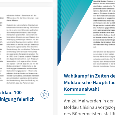
bachter und die vor
fragen deutlich
Wahlkampf in Zeiten de
Moldauische Hauptstad
Kommunalwahl
ldau: 100-
nigung feierlich
Am 20. Mai werden in der
Moldau Chisinau vorgezo
des Bürgermeisters statt