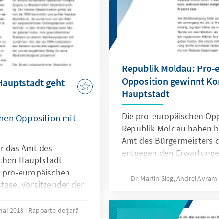
Republik Moldau: Pro-
Opposition gewinnt K
Hauptstadt geht
Hauptstadt
Die pro-europäischen Opp
hen Opposition mit
Republik Moldau haben b
Amt des Bürgermeisters d
ür das Amt des
entgegen den Erwartungen
chen Hauptstadt
und Ausland den Sieg err
r pro-europäischen
Vorsitzender der Plattfo
Dr. Martin Sieg, Andrei Avram
tase, Vorsitzender der
(PDA) konnte sich am 3. 
ahrheit (PDA) mit 32
der pro-russischen Partei 
das über die
mai 2018
Rapoarte de țară
Ceban, durchsetzen.