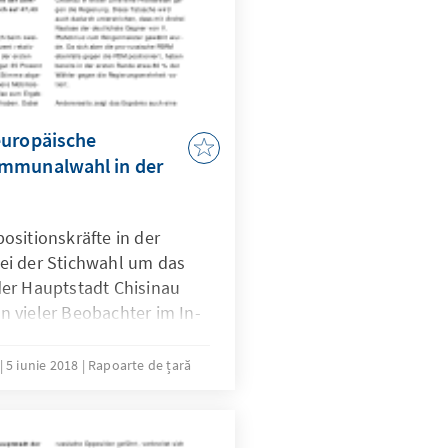
europäische
ommunalwahl in der
ositionskräfte in der
ei der Stichwahl um das
er Hauptstadt Chisinau
 vieler Beobachter im In-
ungen. Andrei Nastase,
rm Würde und Wahrheit
5 iunie 2018
Rapoarte de țară
Juni gegen den Kandidaten
der Sozialisten (PSRM), Ion