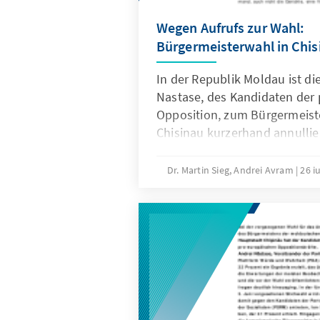
2018 in einer vorgezogenen 
Wegen Aufrufs zur Wahl:
gewählt worden, seine Wahl w
Bürgermeisterwahl in Chisi
als politisch kontrolliert gelt
worden. Die Bürgermeisterwahl
In der Republik Moldau ist di
wichtiger Indikator, ob eher
Nastase, des Kandidaten der
von der Zusammenarbeit zwis
Opposition, zum Bürgermeist
zu profitieren vermag.
Chisinau kurzerhand annullie
hatte die Wahl im zweiten Wa
52,5 Prozent der Stimmen ge
Dr. Martin Sieg, Andrei Avram
26 i
wurde die Wahl jedoch zunäc
Chisinau überraschend für ung
Entscheidung, die am 21. Jun
Appellationsgericht und am 
Gericht bestätigt wurde.