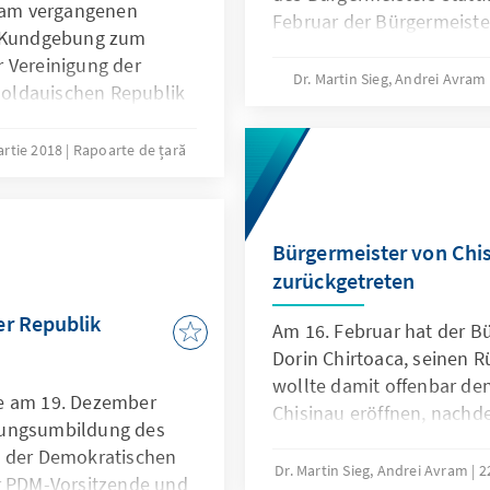
am vergangenen
Februar der Bürgermeiste
r Kundgebung zum
zurückgetreten war.
 Vereinigung der
Dr. Martin Sieg, Andrei Avram
oldauischen Republik
eitig zur
Länder aufrief.
artie 2018
Rapoarte de țară
Bürgermeister von Chis
zurückgetreten
er Republik
Am 16. Februar hat der B
Dorin Chirtoaca, seinen R
wollte damit offenbar de
e am 19. Dezember
Chisinau eröffnen, nachde
rungsumbildung des
Juli durch einen umstrit
g der Demokratischen
suspendiert worden war. C
Dr. Martin Sieg, Andrei Avram
2
er PDM-Vorsitzende und