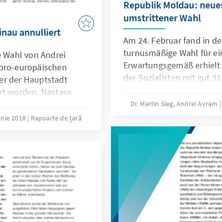
Republik Moldau: neue
Wahl zum Bürgermeister
umstrittener Wahl
ar jedoch durch die –
nau annulliert
ende Justiz – annulliert
Am 24. Februar fand in d
 in Chisinau gilt als
turnusmäßige Wahl für ei
e Wahl von Andrei
 die PSRM oder ACUM
Erwartungsgemäß erhielt d
 pro-europäischen
chen beiden Kräften
der Sozialisten mit gut 3
er der Hauptstadt
Anzahl von Stimmen und w
rt worden. Nastase
35 Abgeordnete verfügen.
hlgang am 3. Juni mit
Dr. Martin Sieg, Andrei Avram
wonnen. Am 19. Juni
unie 2018
Rapoarte de țară
hst vom Amtsgericht in
ültig erklärt, eine
i vom
25. Juni vom Obersten