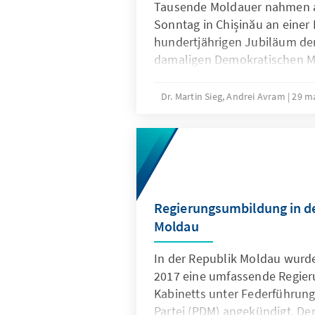
Tausende Moldauer nahmen 
Sonntag in Chișinău an eine
hundertjährigen Jubiläum der
damaligen Demokratischen M
mit Rumänien teil, die gleichz
Wiedervereinigung der beiden 
Dr. Martin Sieg, Andrei Avram
29 m
Regierungsumbildung in d
Moldau
In der Republik Moldau wurd
2017 eine umfassende Regie
Kabinetts unter Federführun
Partei (PDM) angekündigt. D