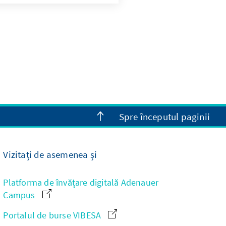
ls illegal an. Er trat aber
ck, weil nach moldauischer
l nur bis spätestens zwölf
r regulär im Juni 2019
hlen stattfinden kann
für die Vorbereitung
Spre începutul paginii
Vizitați de asemenea și
Platforma de învățare digitală Adenauer
Campus
Portalul de burse VIBESA