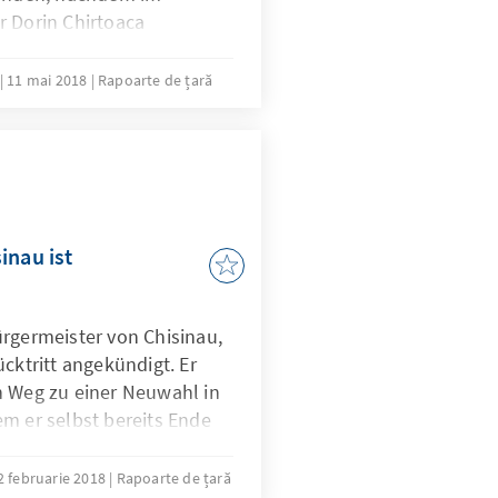
r Dorin Chirtoaca
11 mai 2018
Rapoarte de țară
inau ist
ürgermeister von Chisinau,
ücktritt angekündigt. Er
n Weg zu einer Neuwahl in
m er selbst bereits Ende
tenen Gerichtsbeschluss
hirtoaca sieht seine
2 februarie 2018
Rapoarte de țară