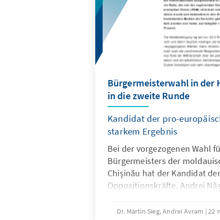
Bürgermeisterwahl in der 
in die zweite Runde
Kandidat der pro-europäisc
starkem Ergebnis
Bei der vorgezogenen Wahl f
Bürgermeisters der moldauis
Chişinău hat der Kandidat de
Oppositionskräfte, Andrei Năs
Partei Plattform Würde und W
Prozent ein Ergebnis erzielt, 
Dr. Martin Sieg, Andrei Avram
22 