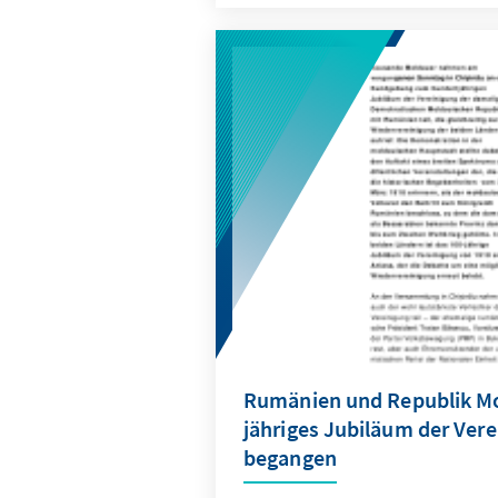
Erwartungen der meisten Beo
der Wahl veröffentlichten Um
hinausging.
Rumänien und Republik Mo
jähriges Jubiläum der Verei
begangen