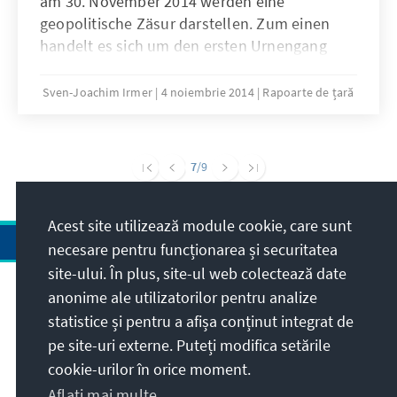
am 30. November 2014 werden eine
geopolitische Zäsur darstellen. Zum einen
handelt es sich um den ersten Urnengang
nach der Unterzeichnung des
Assoziierungsabkommens des Landes mit der
Sven-Joachim Irmer
4 noiembrie 2014
Rapoarte de țară
EU am 27. Juni 2014, zum anderen findet die
Wahl im Kontext der Entwicklungen in der
Ukraine statt, die in der moldauischen
7
/9
Bevölkerung Ängste hinsichtlich einer
möglichen russischen Militärintervention
ausgelöst haben.
Acest site utilizează module cookie, care sunt
necesare pentru funcționarea și securitatea
site-ului. În plus, site-ul web colectează date
anonime ale utilizatorilor pentru analize
Adresa
statistice și pentru a afișa conținut integrat de
pe site-uri externe. Puteți modifica setările
Contact
cookie-urilor în orice moment.
Aflați mai multe