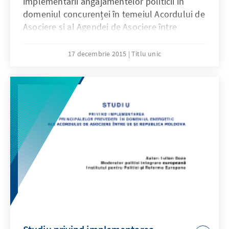
implementării angajamentelor politicii în
domeniul concurenței în temeiul Acordului de
Asociere și al Agendei de Asociere între
Republica Moldova și UE, atenționează asupra
termenelor limită care se apropie și care s-au
17 decembrie 2015
Titlu unic
consumat deja ce țin de angajamente
specifice, atrage agenția asupra calității
transpunerii anumitor prevederi, precum și
accentuează asupra acțiunilor rămase ce
trebuie întreprinse în viitor pentru a asigura
conformarea la prevederile Acordului de
Asociere.