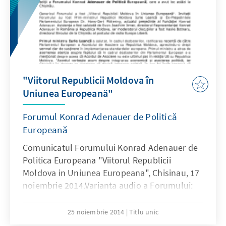
"Viitorul Republicii Moldova în
Uniunea Europeană"
Forumul Konrad Adenauer de Politică
Europeană
Comunicatul Forumului Konrad Adenauer de
Politica Europeana "Viitorul Republicii
Moldova in Uniunea Europeana", Chisinau, 17
noiembrie 2014.Varianta audio a Forumului:
Discursul integral al domnului Iurie Leancă şi
al domnului Dr. Hans-Gert Pöttering.
25 noiembrie 2014
Titlu unic