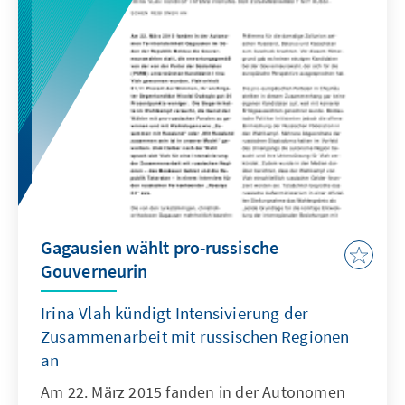
Partei der Sozialisten (PSRM) bzw. der
populistischen sogenannten „Unsere Partei“
(PN) des russischsprachigen Oligarchen
Renato Usatîi verlagert hat.
Gagausien wählt pro-russische
Gouverneurin
Irina Vlah kündigt Intensivierung der
Zusammenarbeit mit russischen Regionen
an
Am 22. März 2015 fanden in der Autonomen