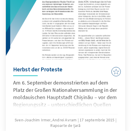
Herbst der Proteste
Am 6. September demonstrierten auf dem
Platz der Großen Nationalversammlung in der
moldauischen Hauptstadt Chișinău – vor dem
Regierungssitz – unterschiedlichen Quellen
zufolge zwischen 30.000 und 60.000
Personen, die den Rücktritt des
Sven-Joachim Irmer, Andrei Avram
17 septembrie 2015
Rapoarte de țară
Staatspräsidenten Nicolae Timofti sowie