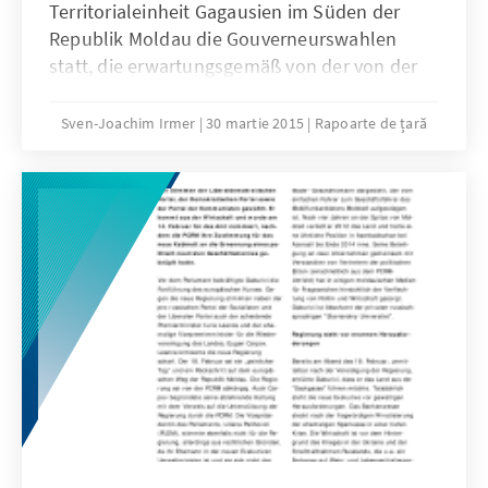
Territorialeinheit Gagausien im Süden der
Republik Moldau die Gouverneurswahlen
statt, die erwartungsgemäß von der von der
Partei der Sozialisten (PSRM) unterstützten
Kandidatin Irina Vlah gewonnen wurden. Vlah
Sven-Joachim Irmer
30 martie 2015
Rapoarte de țară
erhielt 51,11 Prozent der Stimmen, ihr
wichtigster Gegenkandidat Nicolai Dudoglo
gut 30 Prozentpunkte weniger.