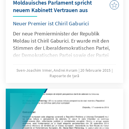
Moldauisches Parlament spricht
neuem Kabinett Vertrauen aus
Neuer Premier ist Chiril Gaburici
Der neue Premierminister der Republik
Moldau ist Chiril Gaburici. Er wurde mit den
Stimmen der Liberaldemokratischen Partei,
der Demokratischen Partei sowie der Partei
der Kommunisten gewählt. Er kommt aus der
Wirtschaft und wurde am 14. Februar für das
Sven-Joachim Irmer, Andrei Avram
20 februarie 2015
Rapoarte de țară
Amt nominiert, nachdem die PCRM ihre
Zustimmung für das neue Kabinett an die
Ernennung eines politisch neutralen
Geschäftsmannes geknüpft hatte.