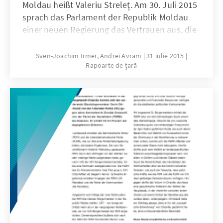
Moldau heißt Valeriu Streleț. Am 30. Juli 2015
sprach das Parlament der Republik Moldau
einer neuen Regierung das Vertrauen aus, die
von einer Koalition, bestehend aus der
Demokratisch-Liberalen Partei (PLDM), der
Sven-Joachim Irmer, Andrei Avram
31 iulie 2015
Rapoarte de țară
Demokratischen Parteien (PDM) und der
Liberalen Partei (PL), gestellt wird und somit
eine Wiederauflage der bereits zwischen 2009
und 2013 zwei Mal regierenden Allianz für
Europäische Integration darstellt – demnach
heißt das jetzige Bündnis „Allianz für
Europäische Integration 3“.