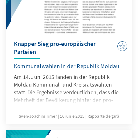
Knapper Sieg pro-europäischer
Parteien
Kommunalwahlen in der Republik Moldau
Am 14. Juni 2015 fanden in der Republik
Moldau Kommunal- und Kreisratswahlen
statt. Die Ergebnisse verdeutlichen, dass die
Mehrheit der Bevölkerung hinter den pro-
europäischen Parteien steht. Ebenso zeigt
sich eine Stabilität der russlandfreundlichen
Sven-Joachim Irmer
16 iunie 2015
Rapoarte de țară
Wählerschaft, die sich jedoch größtenteils von
der Partei der Kommunisten (PCRM) zu der