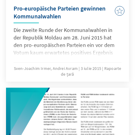
Pro-europäische Parteien gewinnen
Kommunalwahlen
Die zweite Runde der Kommunalwahlen in
der Republik Moldau am 28. Juni 2015 hat
den pro-europäischen Parteien ein vor dem
Votum kaum erwartetes positives Ergebnis
beschert. In der Stichwahl in der Hauptstadt
Chișinău konnte sich der amtierende
Sven-Joachim Irmer, Andrei Avram
3 iulie 2015
Rapoarte
de țară
Oberbürgermeister Dorin Chirtoacă von der
Liberalen Partei (PL) gegen seine
Kontrahentin Zinaida Greceanîi von der Partei
der Sozialisten (PSRM) durchsetzen. Er erhielt
53,54 Prozent der abgegebenen Stimmen.