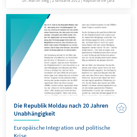
Dr. Martin Sieg
2 ianuarie 2012
Rapoarte de țară
25.12. in der zweiten Runde der
„Präsidentschaftswahlen“ mit großer
Stimmenmehrheit zum neuen
„Staatsoberhaupt“ gewählt worden. Der
bisherige „Präsident“ Igor Smirnow, der
Transnistrien seit seiner Abspaltung vor 20
Jahren regierte, schied überraschenderweise
mit nur 25 Prozent der Stimmen bereits in der
ersten Runde aus.
Die Republik Moldau nach 20 Jahren
Unabhängigkeit
Europäische Integration und politische
Krise