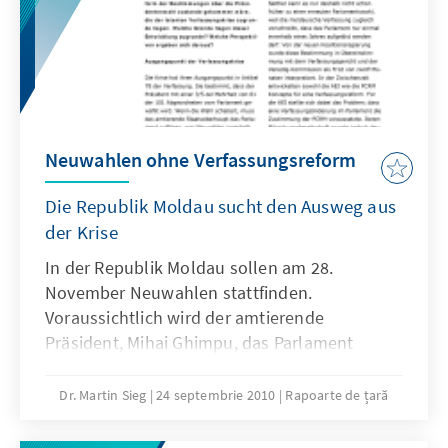
Neuwahlen ohne Verfassungsreform
Die Republik Moldau sucht den Ausweg aus
der Krise
In der Republik Moldau sollen am 28.
November Neuwahlen stattfinden.
Voraussichtlich wird der amtierende
Präsident, Mihai Ghimpu, das Parlament
deshalb bis zum 29. September auflösen.
Zuvor war am 5. September ein Referendum
Dr. Martin Sieg
24 septembrie 2010
Rapoarte de țară
über die Einführung der Direktwahl des
Präsidenten knapp an der erforderlichen