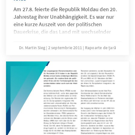
Am 27.8. feierte die Republik Moldau den 20.
Jahrestag ihrer Unabhängigkeit. Es war nur
eine kurze Auszeit von der politischen
Dauerkrise, die das Land mit wechselnder
Intensität seit 2009 erlebt. Für den 20.
September wird eine Entscheidung des
Dr. Martin Sieg
2 septembrie 2011
Rapoarte de țară
Verfassungsgerichts über die Möglichkeit
erwartet, das Verfahren zur Wahl eines neuen
Präsidenten zu vereinfachen. Darin liegt eine
Chance, die anhaltende Verfassungskrise zu
überwinden.