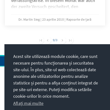
Verfassungskrise. In diesem Monat war auch
der zweite Versuch gescheitert, den
Kandidaten der regierenden Allianz für die
Europäische Integration (AEI) und
Dr. Martin Sieg
23 aprilie 2010
Rapoarte de țară
Vorsitzenden der Demokratischen Partei
(PDM), Marian Lupu, zum Präsidenten zu
wählen.
9
/9
Acest site utilizează module cookie, care sunt
necesare pentru funcționarea și securitatea
site-ului. În plus, site-ul web colectează date
anonime ale utilizatorilor pentru analize
Adresa
statistice și pentru a afișa conținut integrat de
pe site-uri externe. Puteți modifica setările
Contact
cookie-urilor în orice moment.
Aflați mai multe
Vizitați de asemenea și