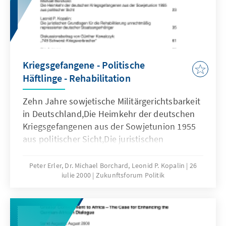
Kriegsgefangene - Politische
Häftlinge - Rehabilitation
Zehn Jahre sowjetische Militärgerichtsbarkeit
in Deutschland,Die Heimkehr der deutschen
Kriegsgefangenen aus der Sowjetunion 1955
aus politischer Sicht,Die juristischen
Grundlagen für die Rehabilitierung
unrechtmäßigrepressierter deutscher
Peter Erler, Dr. Michael Borchard, Leonid P. Kopalin
26
iulie 2000
Zukunftsforum Politik
Staatsangehöriger