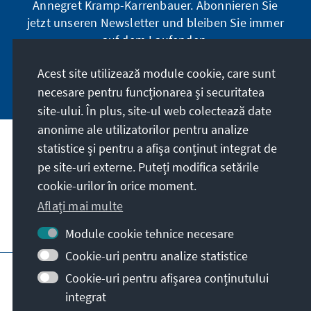
Annegret Kramp-Karrenbauer. Abonnieren Sie
jetzt unseren Newsletter und bleiben Sie immer
auf dem Laufenden.
Acest site utilizează module cookie, care sunt
Jetzt abonnieren
necesare pentru funcționarea și securitatea
site-ului. În plus, site-ul web colectează date
anonime ale utilizatorilor pentru analize
statistice și pentru a afișa conținut integrat de
Misiunea noastră
pe site-uri externe. Puteți modifica setările
cookie-urilor în orice moment.
Contact
Aflați mai multe
Alte oferte ale fundației
Module cookie tehnice necesare
Cookie-uri pentru analize statistice
Impressum
Protecția datelor personale
Cookie-uri pentru afișarea conținutului
Termeni de utilizare
integrat
Erklärung zur Barrierefreiheit
Barriere melden