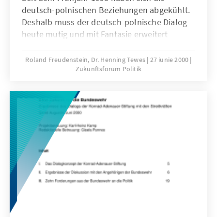
deutsch-polnischen Beziehungen abgekühlt.
Deshalb muss der deutsch-polnische Dialog
heute mutig und mit Fantasie erweitert
werden. Die Konrad-Adenauer-Stiftung
plädiert für einen Aktionsplan, um die
Roland Freudenstein, Dr. Henning Tewes
27 iunie 2000
Zukunftsforum Politik
politische Partnerschaft vor allem
gesellschaftlich abzusichern.