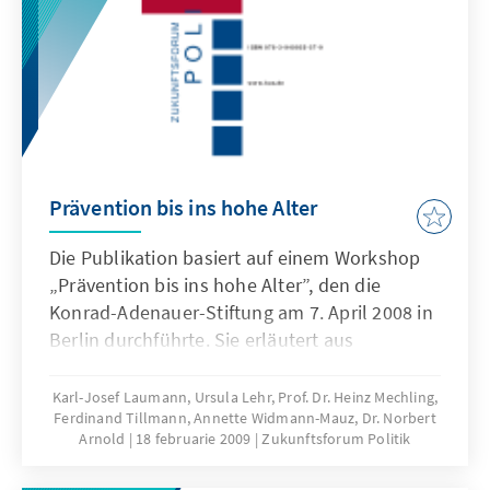
unrealisierbaren Vorschlägen der Partei „Die
Linke“ befähigen.
Prävention bis ins hohe Alter
Die Publikation basiert auf einem Workshop
„Prävention bis ins hohe Alter”, den die
Konrad-Adenauer-Stiftung am 7. April 2008 in
Berlin durchführte. Sie erläutert aus
wissenschaftlicher und politischer Sicht
unterschiedliche Aspekte der Prävention als
Karl-Josef Laumann, Ursula Lehr, Prof. Dr. Heinz Mechling,
Ferdinand Tillmann, Annette Widmann-Mauz, Dr. Norbert
Voraussetzung für ein gutes Altern.
Arnold
18 februarie 2009
Zukunftsforum Politik