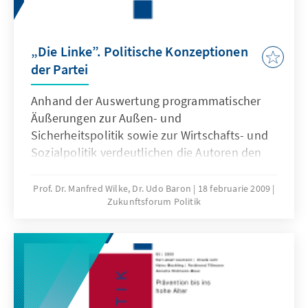
„Die Linke”. Politische Konzeptionen
der Partei
Anhand der Auswertung programmatischer
Äußerungen zur Außen- und
Sicherheitspolitik sowie zur Wirtschafts- und
Sozialpolitik verdeutlichen die Autoren den
systemüberwindenden Charakter der SED-
Nachfolgepartei in zentralen Politikfeldern.
Prof. Dr. Manfred Wilke, Dr. Udo Baron
18 februarie 2009
Zukunftsforum Politik
Band 94 der Reihe „Zukunftsforum Politik“
behandelt die jüngere politische Entwicklung
der Partei und Band 96 deren Bündnis- und
Koalitionspolitik. Mit den drei Bänden will die
Stiftung Grundlagenkenntnisse vermitteln, die
zur notwendigen inhaltlichen
Auseinandersetzung mit den nicht selten