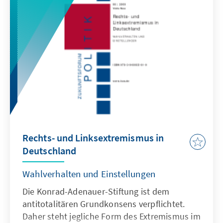
haben die Autoren randständige Themen, die
erst mittelfristig an Bedeutung gewinnen
werden, bewusst einbezogen. In absehbarer
Zeit – bis zum Jahr 2020 – werden sie im
Zentrum der außenpolitischen Debatte in
Deutschland stehen.
Rechts- und Linksextremismus in
Deutschland
Wahlverhalten und Einstellungen
Die Konrad-Adenauer-Stiftung ist dem
antitotalitären Grundkonsens verpflichtet.
Daher steht jegliche Form des Extremismus im