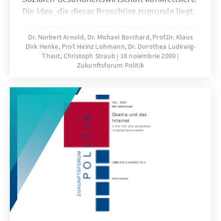
Die Idee, die dieser Broschüre zugrunde liegt,
ist eine Wende hin zu einer werteorientierten
Wettbewerbsordnung, in der die Sicherung
Dr. Norbert Arnold, Dr. Michael Borchard, Prof.Dr. Klaus
Dirk Henke, Prof. Heinz Lohmann, Dr. Dorothea Ludewig-
und Förderung der an den individuellen
Thaut, Christoph Straub
16 noiembrie 2009
Gesundheitsbedürfnissen orientierten
Zukunftsforum Politik
Versorgungsqualität im Mittelpunkt stehen.