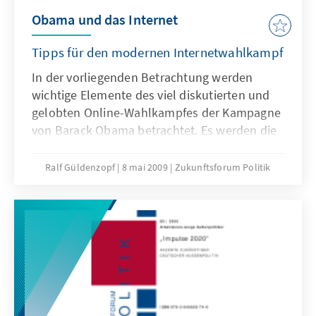
Obama und das Internet
Tipps für den modernen Internetwahlkampf
In der vorliegenden Betrachtung werden
wichtige Elemente des viel diskutierten und
gelobten Online-Wahlkampfes der Kampagne
von Barack Obama betrachtet. Es werden die
unterschiedlichen Elemente der
hochinnovativen Internet-Kampagne
Ralf Güldenzopf
8 mai 2009
Zukunftsforum Politik
vorgestellt. Dabei wird der Brückenschlag
nach Deutschland gesucht und die
verschiedenen Elemente auf ihre
Anwendbarkeit vor Ort geprüft. Zugleich
ermutigt die Untersuchung auch, auf den
Dialog zwischen Bürger und Politik mit Hilfe
des Internets zu vertrauen.