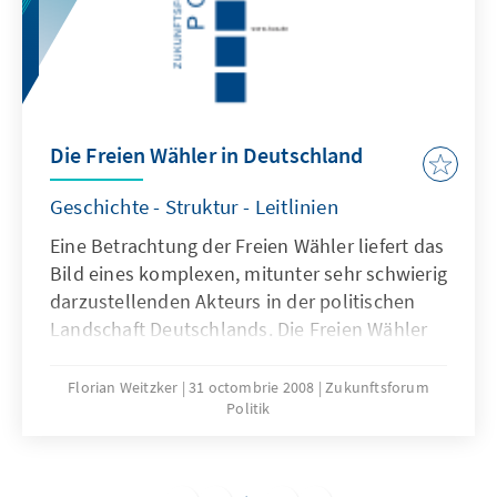
deutscher Übersetzung wiedergegeben.
Die Freien Wähler in Deutschland
Geschichte - Struktur - Leitlinien
Eine Betrachtung der Freien Wähler liefert das
Bild eines komplexen, mitunter sehr schwierig
darzustellenden Akteurs in der politischen
Landschaft Deutschlands. Die Freien Wähler
haben zwar mit dem Einzug in den
Bayerischen Landtag erstmals einen
Florian Weitzker
31 octombrie 2008
Zukunftsforum
Politik
zählbaren Erfolg auf Landesebene erzielen
können. In der Kommunalpolitik sind sie
dagegen seit den 1950er Jahren aktiv.
Obgleich ein bisher wenig wahrgenommener