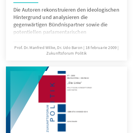
Die Autoren rekonstruieren den ideologischen
Hintergrund und analysieren die
gegenwärtigen Bündnispartner sowie die
potentiellen parlamentarischen
Koalitionspartner. Mit Blick auf die
Westausdehnung der Linkspartei zeigen die
Prof. Dr. Manfred Wilke, Dr. Udo Baron
18 februarie 2009
Zukunftsforum Politik
Autoren, dass der Erfolg der Partei nicht allein
auf der Fusion mit der WASG gründet,
sondern auch auf den
außerparlamentarischen Bündnisstrukturen
der als linksextremistisch eingestuften DKP.
Band 94 der Reihe „Zukunftsforum Politik“
behandelt die jüngere politische Entwicklung
und Band 97 deren politische Konzeption.