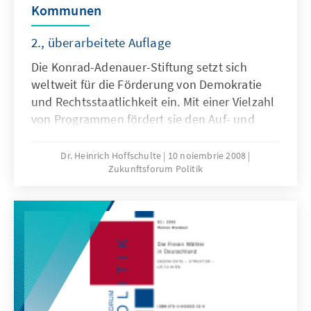
Kommunen
2., überarbeitete Auflage
Die Konrad-Adenauer-Stiftung setzt sich
weltweit für die Förderung von Demokratie
und Rechtsstaatlichkeit ein. Mit einer Vielzahl
von Programmen fördert sie den Auf- und
Ausbau von dezentralen, kommunalen und
regionalen Verwaltungsstrukturen. Die
Dr. Heinrich Hoffschulte
10 noiembrie 2008
Zukunftsforum Politik
Verbreitung der Grundsätze der christlichen
Sozialethik – zu denen die Subsidiarität
immanent gehört – ist ihr Ziel. Seit 1999
begleitet die Stiftung den Entwurf einer
Weltcharta der kommunalen
Selbstverantwortung. Mit der vorliegenden
Publikation stellt sie die Entstehung dieser
UNO-Leitlinien dar. Im Anhang werden die
Leitlinien im englischen Original und in