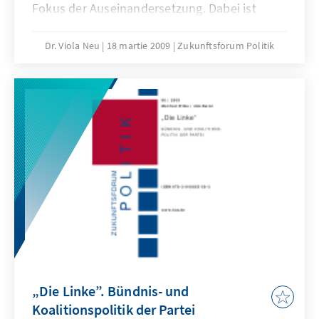
Fokus der Auseinandersetzung. Dabei ist
jedoch sowohl in der Öffentlichkeit als auch
in der Forschung eine gewisse Schieflage
Dr. Viola Neu
18 martie 2009
Zukunftsforum Politik
feststellbar. Linksextremismus wird im
öffentlichen Diskurs fast gar nicht
wahrgenommen und die mediale
Öffentlichkeit, aber auch die Forschung
konzentriert sich überwiegend auf den
Rechtsextremismus. Mit dieser Studie will die
Konrad-Adenauer-Stiftung einen Beitrag zur
empirischen Extremismusforschung leisten.
„Die Linke”. Bündnis- und
Koalitionspolitik der Partei