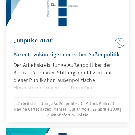
„Impulse 2020”
Akzente zukünftiger deutscher Außenpolitik
Der Arbeitskreis Junge Außenpolitiker der
Konrad-Adenauer-Stiftung identifiziert mit
dieser Publikation außenpolitische
Herausforderungen und formuliert
Handlungsempfehlungen für die
Bundesregierung. Dabei hat die Auswahl
Arbeitskreis Junge Außenpolitik, Dr. Patrick Keller, Dr.
Nadine Carlson (geb. Mensel), Julian Voje
29 aprilie 2009
durchaus Schlaglicht-Charakter und erhebt
Zukunftsforum Politik
keinen Anspruch auf Vollständigkeit. Im
Gegenteil: Mit Blick auf die
„Frühwarnfunktion” der Politikberatung