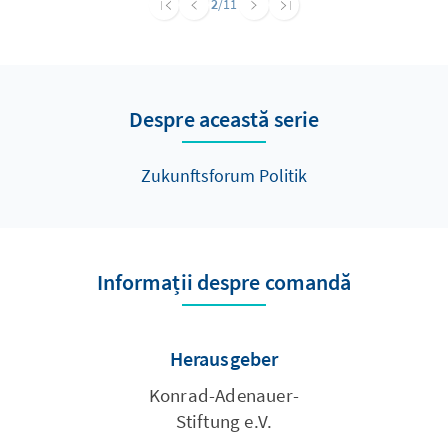
2
/11
Akteur, ist es nicht auszuschließen, dass die
Freien Wähler in Zukunft zunehmend
präsenter werden. Die Publikation liegt nur
als Onlineversion vor und bietet einen
Despre această serie
Überblick und einen Einstieg in die Thematik.
Zukunftsforum Politik
Informații despre comandă
Herausgeber
Konrad-Adenauer-
Stiftung e.V.