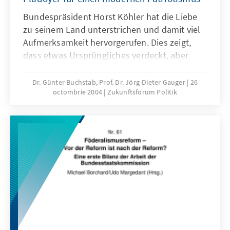
Bundespräsident Horst Köhler hat die Liebe
zu seinem Land unterstrichen und damit viel
Aufmerksamkeit hervorgerufen. Dies zeigt,
dass etwas Ursprüngliches verdeckt, aber
nicht verschwunden ist. Zuneigung,
Sympathie und Wohlwollen sind
Dr. Günter Buchstab, Prof. Dr. Jörg-Dieter Gauger
26
octombrie 2004
Zukunftsforum Politik
Empfindungen, die Menschen an ihre Heimat,
ihre Region und an ihre Lebenswelt binden.
Sind dies Gefühle, die unsere Gesellschaft
zusammenhalten können? Wie lässt sich
diese Erkenntnis in Politik umsetzen?
Antworten auf diese Fragen geben die
Autoren der Broschüre „Was die Gesellschaft
zusammenhält“, indem sie für einen
modernen Patriotismus plädieren