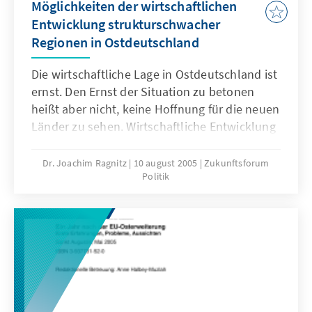
Möglichkeiten der wirtschaftlichen
Entwicklung strukturschwacher
Regionen in Ostdeutschland
Die wirtschaftliche Lage in Ostdeutschland ist
ernst. Den Ernst der Situation zu betonen
heißt aber nicht, keine Hoffnung für die neuen
Länder zu sehen. Wirtschaftliche Entwicklung
ist kein unabänderliches Schicksal, sondern
das Ergebnis politischer Rahmenbedingungen
Dr. Joachim Ragnitz
10 august 2005
Zukunftsforum
Politik
und daraus resultierender individueller
Entscheidungen. Die Politik hat es daher in
der Hand, die Weichen für ein Gelingen des
Aufbau Ost doch noch richtig zu stellen –
vorausgesetzt, sie bringt den Mut zu einer
ungeschönten Lagebeurteilung auf und zieht
hieraus die richtigen Schlussfolgerungen.