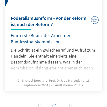
Föderalismusreform - Vor der Reform
ist nach der Reform?
Eine erste Bilanz der Arbeit der
Bundesstaatskommission
Die Schrift ist ein Zwischenruf und Aufruf zum
Handeln. Sie enthält einerseits eine
Bestandsaufnahme dessen, was in der
Kommission bislang erreicht aber auch noch
nicht erreicht wurde. Andererseits möchte die
Schrift auch Impulse für den weiteren
Dr. Michael Borchard, Prof. Dr. Udo Margedant
16
septembrie 2004
Zukunftsforum Politik
Fortgang der Reformdiskussion geben. „Vor
der Reform ist nach der Reform?“ möchte
informieren, die hochkomplexen
Zusammenhänge der Föderalismusreform
5
/11