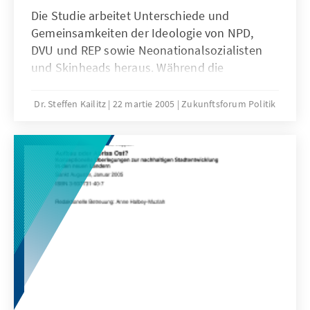
Die Studie arbeitet Unterschiede und
Gemeinsamkeiten der Ideologie von NPD,
DVU und REP sowie Neonationalsozialisten
und Skinheads heraus. Während die
Fremdenfeindlichkeit alle Rechtsextremisten
eint, zeigen sich Unterschiede im Grad der
Dr. Steffen Kailitz
22 martie 2005
Zukunftsforum Politik
Demokratiefeindschaft sowie der wirtschafts-
und gesellschaftspolitischen Vorstellungen.