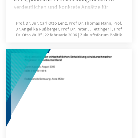
verdeutlichen und konkrete Ansätze für
politisches Handeln zu eröffnen. Ältere und
alte Menschen sind auch künftig in das
Prof. Dr. Jur. Carl Otto Lenz, Prof. Dr. Thomas Mann, Prof.
Dr. Angelika Nußberger, Prof. Dr. Peter J. Tettinger †, Prof.
gesellschaftliche Gefüge zu integrieren.
Dr. Otto Wulff
22 februarie 2006
Zukunftsforum Politik