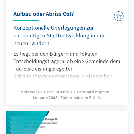
Aufbau oder Abriss Ost?
Konzeptionelle Überlegungen zur
nachhaltigen Stadtentwicklung in den
neuen Ländern
Es liegt bei den Bürgern und lokalen
Entscheidungsträgern, ob eine Gemeinde dem
Teufelskreis ungeregelter
Schrumpfungsmechanismen preisgegeben
wird, oder ob ein anspruchsvoller
Umbauprozess zwar eine schlankere, aber
Professor Dr. Peter Jurczek, Dr. Bernhard Köppen
3
ianuarie 2005
Zukunftsforum Politik
unter Umständen sogar qualitätsvollere Stadt
hervorbringt. Letztere Variante erfordert
neben der Hilfestellung durch Bund und
Länder ein hohes Maß an Engagement,
Kreativität und Ausdauer.