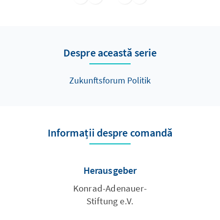
darstellen sowie Anregungen für die Arbeit
der Bundesstaatskommission und für die
öffentliche Diskussion geben.
Despre această serie
Zukunftsforum Politik
Informații despre comandă
Herausgeber
Konrad-Adenauer-
Stiftung e.V.