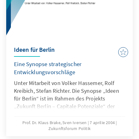
Ideen für Berlin
Eine Synopse strategischer
Entwicklungsvorschläge
Unter Mitarbeit von Volker Hassemer, Rolf
Kreibich, Stefan Richter. Die Synopse „Ideen
für Berlin“ ist im Rahmen des Projekts
„Zukunft Berlin – Capitale Potenziale“ der
Konrad-Adenauer-Stiftung entstanden. Ziel
dieses Projekts ist es, engagierte Bürgerinnen
Prof. Dr. Klaus Brake, Sven Iversen
7 aprilie 2004
Zukunftsforum Politik
und Bürger Berlins nicht nur zum Sprechen
über, sondern auch zum Handeln für die Stadt