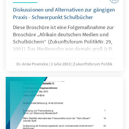
Diskussionen und Alternativen zur gängigen
Praxis - Schwerpunkt Schulbücher
Diese Broschüre ist eine Folgemaßnahme zur
Broschüre „Afrikain deutschen Medien und
Schulbüchern“ (Zukunftsforum PolitikNr. 29,
2001). Das Medienecho war damals groß (z.B.
Süddeutsche Zeitung, Frankfurter Allgemeine
Zeitung, Deutschlandfunk, WDR, ARD
Dr. Anke Poenicke
3 iulie 2003
Zukunftsforum Politik
Kulturreport). Weil auch die Schulbuchverlage
Interesse bekundeten, organisierte die
Konrad-Adenauer-Stiftung (in
Zusammenarbeit mit dem Georg-Eckert-
Institut für Internationale
Schulbuchforschung) wenige Monate später
die Tagung „Afrika in den Schulbüchern“.