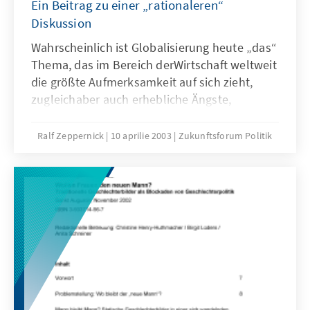
Ein Beitrag zu einer „rationaleren“
Diskussion
Wahrscheinlich ist Globalisierung heute „das“
Thema, das im Bereich derWirtschaft weltweit
die größte Aufmerksamkeit auf sich zieht,
zugleichaber auch erhebliche Ängste,
Aggressionen, Hoffnungen und
Widerständeauslöst. Gleichgültig, ob wir den
Ralf Zeppernick
10 aprilie 2003
Zukunftsforum Politik
Blick nach Europa oder nach
Nordamerika,nach Lateinamerika oder Asien
wenden, überall auf der Welt werdenheute
die Konsequenzen der Globalisierung
diskutiert.