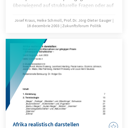
überwiegend auf strukturelle Fragen oder auf
Fragen methodischer Kompetenzen
konzentrieren. Bildung kann sich jedoch nicht
Josef Kraus, Heike Schmoll, Prof. Dr. Jörg-Dieter Gauger
18 decembrie 2003
Zukunftsforum Politik
auf bloße Lesefertigkeiten oder das Lösen
einfacher mathematischer oder
naturwissenschaftlicher Textaufgaben
beschränken.
Afrika realistisch darstellen