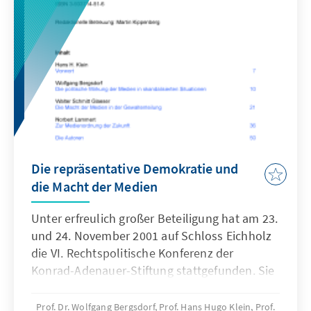
Die repräsentative Demokratie und
die Macht der Medien
Unter erfreulich großer Beteiligung hat am 23.
und 24. November 2001 auf Schloss Eichholz
die VI. Rechtspolitische Konferenz der
Konrad-Adenauer-Stiftung stattgefunden. Sie
behandelte das gewiss nicht neue, aber
immer wieder aktuelle Thema „Die
Prof. Dr. Wolfgang Bergsdorf, Prof. Hans Hugo Klein, Prof.