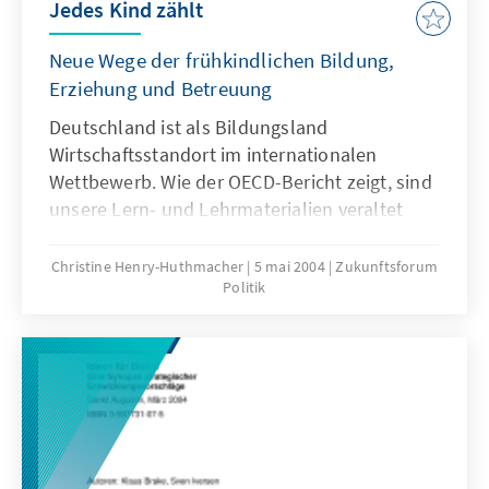
Jedes Kind zählt
Neue Wege der frühkindlichen Bildung,
Erziehung und Betreuung
Deutschland ist als Bildungsland
Wirtschaftsstandort im internationalen
Wettbewerb. Wie der OECD-Bericht zeigt, sind
unsere Lern- und Lehrmaterialien veraltet
und unser Betreuungsansatz für Kleinkinder
unzureichend. Wir brauchen einen neuen
Christine Henry-Huthmacher
5 mai 2004
Zukunftsforum
Politik
Ansatz der Betreuungskultur, der die
Entwicklungsmöglichkeiten und Fähigkeiten
der Kinder in den Mittelpunkt rückt, die
Lebenslagen der Eltern berücksichtigt und
Arbeit und Leben in besseren Einklang bringt.
Die folgenden Aufsätze geben hierzu neue
Anregungen und Lösungsansätze.