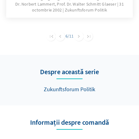
Dr. Norbert Lammert, Prof. Dr. Walter Schmitt Glaeser
31
repräsentative Demokratie und die Macht der
octombrie 2002
Zukunftsforum Politik
Medien“, dem sich im Zuge der
Veränderungen der Kommunikationstechnik
einerseits und des Umgangs mit ihr
andererseits aber immer wieder neue Aspekte
6
/11
abgewinnen lassen.
Despre această serie
Zukunftsforum Politik
Informații despre comandă