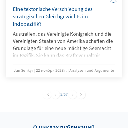
Eine tektonische Verschiebung des
strategischen Gleichgewichts im
Indopazifik?
Australien, das Vereinigte Königreich und die
Vereinigten Staaten von Amerika schaffen die
Grundlage für eine neue mächtige Seemacht
im Pazifik. Sie kann das Kräfteverhältnis
zwischen China und den USA sowie ihren
westlichen Verbündeten im indopazifischen
Jan Senkyr
22 ноября 2023 г.
Analysen und Argumente
Raum nachhaltig verändern. Mit dem Bau
nuklear angetriebener Angriffs-U-Boote sowie
der Stationierung amerikanischer und
5
/57
britischer U-Boote in australischen Häfen
erhöht sich das militärische
Abschreckungspotenzial der drei westlichen
Bündnispartner signifikant. Wie wird das
О циклах публикаций
Abkommen konkret umgesetzt und welche