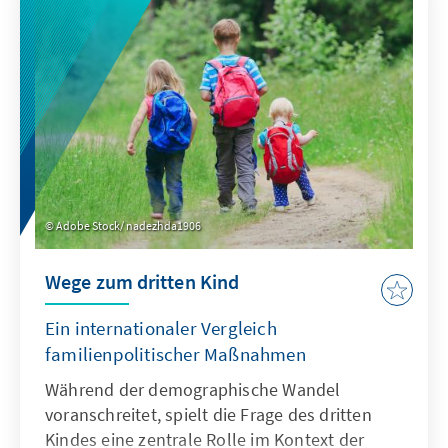
wirtschaftlichem Wohlstand in Deutschland
und Europa. Investitionen in diesen Bereich
müssen daher auch in finanziell schwierigen
Zeiten als langfristige Zukunftsinvestitionen
betrachten werden, die nicht verhandelbar
sind.
Adobe Stock/ nadezhda1906
Wege zum dritten Kind
Ein internationaler Vergleich
familienpolitischer Maßnahmen
Während der demographische Wandel
voranschreitet, spielt die Frage des dritten
Kindes eine zentrale Rolle im Kontext der