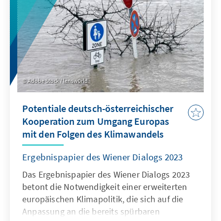
direkt innerhalb des Rahmens der
Sozialversicherungen, nicht durch steuerliche
Umwege. Ein Freibetrag in der gesetzlichen
Krankenversicherung könnte die Abgabenlast
sozialversicherungspflichtig Beschäftigter
signifikant reduzieren. Um die Kosten der
Reform überschaubar zu halten, erscheint es
Adobe Stock / lensw0rld
sinnvoll, Freibeträge nur für eine klar
definierte Zielgruppe zu gewähren.
Potentiale deutsch-österreichischer
Kooperation zum Umgang Europas
mit den Folgen des Klimawandels
Ergebnispapier des Wiener Dialogs 2023
Das Ergebnispapier des Wiener Dialogs 2023
betont die Notwendigkeit einer erweiterten
europäischen Klimapolitik, die sich auf die
Anpassung an die bereits spürbaren