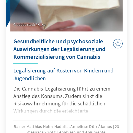
adobe stock / H_Ko
Gesundheitliche und psychosoziale
Auswirkungen der Legalisierung und
Kommerzialisierung von Cannabis
Legalisierung auf Kosten von Kindern und
Jugendlichen
Die Cannabis-Legalisierung führt zu einem
Anstieg des Konsums. Zudem sinkt die
Risikowahrnehmung für die schädlichen
Wirkungen durch die erleichterte
Verfügbarkeit von Cannabis. Zu den
schädlichen Wirkungen gehören
Rainer Matthias Holm-Hadulla, Anneliese Dörr Álamos
23
февраля 2024 г.
Analysen und Argumente