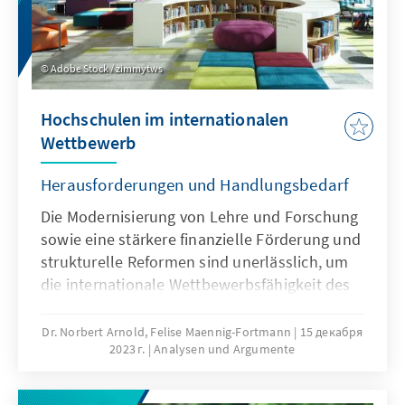
Adobe Stock / zimmytws
Hochschulen im internationalen
Wettbewerb
Herausforderungen und Handlungsbedarf
Die Modernisierung von Lehre und Forschung
sowie eine stärkere finanzielle Förderung und
strukturelle Reformen sind unerlässlich, um
die internationale Wettbewerbsfähigkeit des
Hochschulstandorts Deutschland weiter zu
verbessern. Qualitativ hochwertige Bildung
Dr. Norbert Arnold, Felise Maennig-Fortmann
15 декабря
2023 г.
Analysen und Argumente
und exzellente Forschung spielen eine
herausragende Rolle bei der Generierung von
Innovationen und der Schaffung von