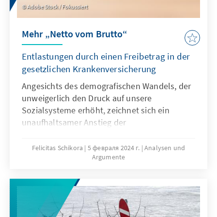
Adobe Stock / Fokussiert
Mehr „Netto vom Brutto“
Entlastungen durch einen Freibetrag in der
gesetzlichen Krankenversicherung
Angesichts des demografischen Wandels, der
unweigerlich den Druck auf unsere
Sozialsysteme erhöht, zeichnet sich ein
unaufhaltsamer Anstieg der
Sozialversicherungsbeiträge ab – sofern nicht
entschlossen mit Reformen gegengesteuert
Felicitas Schikora
5 февраля 2024 г.
Analysen und
Argumente
wird. Vor allem geringverdienende Haushalte,
die im Verhältnis zu ihrem Einkommen bereits
überproportional hohe Abgaben schultern,
stehen unter dieser Last. Folglich bedarf es
einer gezielten Entlastung dieser Haushalte