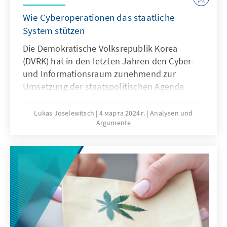
Wie Cyberoperationen das staatliche
System stützen
Die Demokratische Volksrepublik Korea
(DVRK) hat in den letzten Jahren den Cyber-
und Informationsraum zunehmend zur
Umsetzung der staatspolitischen Agenda
instrumentalisiert und schöpft hierbei das
gesamte Spektrum möglicher Operationsziele
Lukas Joselewitsch
4 марта 2024 г.
Analysen und
Argumente
aus: Sabotage und Disruption, Signaling,
politische Spionage, Wirtschaftsspionage,
Devisenbeschaffung und Propaganda.