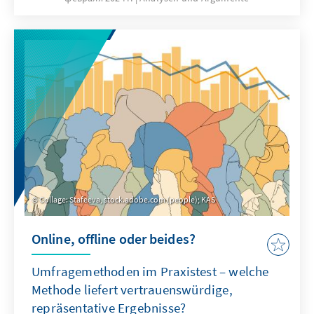
Konzentrations- und Gedächtnisstörungen,
Apathie, Angst-, depressive und schizophrene
Störungen. Mit der Legalisierung in
Deutschland wird ein Experiment
unternommen, das zugunsten robuster
Luxuskonsumierender auf dem Rücken von
Kindern und Jugendlichen ausgetragen wird.
Collage: Stafeeva, stock.adobe.com (people); KAS
Online, offline oder beides?
Umfragemethoden im Praxistest – welche
Methode liefert vertrauenswürdige,
repräsentative Ergebnisse?