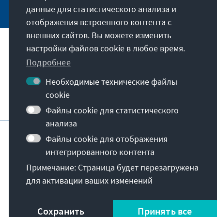
данные для статистического анализа и
отображения встроенного контента с
внешних сайтов. Вы можете изменить
настройки файлов cookie в любое время.
Наша миссия
Подробнее
Контакты
Необходимые технические файлы
cookie
Другие предложения от фонда
Файлы cookie для статистического
анализа
Отпечаток
Политика конфиденциальности
Файлы cookie для отображения
Пользовательское соглашение
интегрированного контента
Erklärung zur Barrierefreiheit
Barriere melden
Примечание: Страница будет перезагружена
Карта сайта
для активации ваших изменений
© Konrad-Adenauer-Stiftung e.V. 2026
Сохранить
Принять все