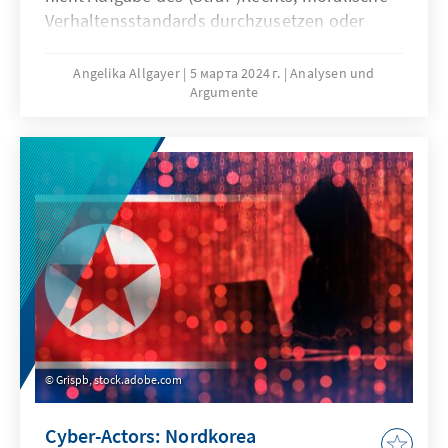
Verhaltensstandards durchzusetzen oder
Menschen vor den Folgen ihrer in freier
Selbstverantwortung getroffenen
Angelika Allgayer
5 марта 2024 г.
Analysen und
Argumente
Lebensentscheidungen zu bewahren. Trifft
dies auf die Prostitution zu? Die Analyse
thematisiert, ob sich Prostitution und
Menschenhandel mithilfe eines Sexkauf-
Verbots nach dem „Nordischen Modell“
eindämmen lassen.
Grispb, stock.adobe.com
Cyber-Actors: Nordkorea