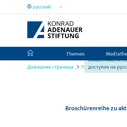
Skip to Main Content
Содержание этой
Themen
Mediath
сожалению, не 
Домашняя страница
Публикации
Abg
доступно на русс
Broschürenreihe zu akt