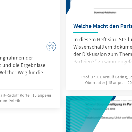
Welche Macht den Part
In diesem Heft sind Ste
Wissenschaftlern dokumen
der Diskussion zum Them
lungnahmen der
Parteien?" zusammengefa
 und die Ergebnisse
elcher Weg für die
Prof. Dr. jur. Arnulf Baring, 
Oberreuter
15 апреля 20
 Karl-Rudolf Korte
15 апреля
rum Politik