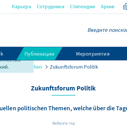
Карьера
Сотрудники
Стипендии
Архив
 страницы, к
ek
Публикации
Мероприятия
полностью
eschlossene Reihen
Zukunftsforum Politik
кий.
Zukunftsforum Politik
uellen politischen Themen, welche über die Tage
Выбрать год