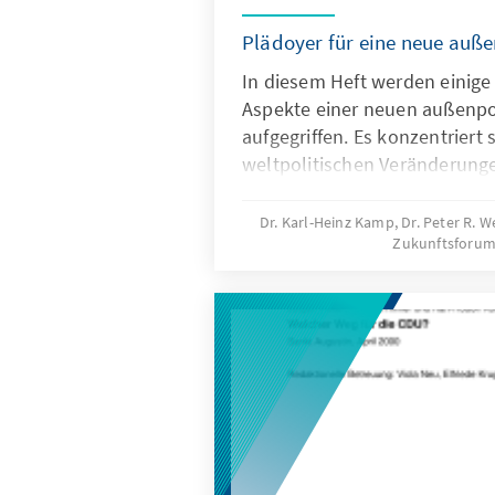
Plädoyer für eine neue auße
In diesem Heft werden einige
Aspekte einer neuen außenpol
aufgegriffen. Es konzentriert s
weltpolitischen Veränderunge
ergebenden Konsequenzen für
militärischer Macht und präv
Dr. Karl-Heinz Kamp, Dr. Peter R. 
Zukunftsforum 
für das Verhältnis von Werten
Außenpolitik.