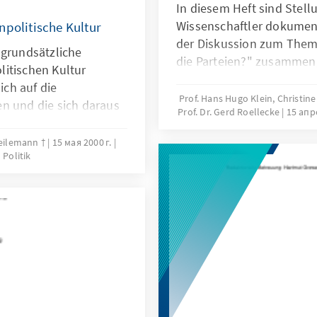
In diesem Heft sind Stel
Wissenschaftler dokument
npolitische Kultur
der Diskussion zum Them
 grundsätzliche
die Parteien?" zusammen
itischen Kultur
ich auf die
Prof. Hans Hugo Klein, Christin
n und die sich daraus
Prof. Dr. Gerd Roellecke
15 апр
 die Rolle
entiver Diplomatie und
Weilemann †
15 мая 2000 г.
Politik
 und Interessen in der