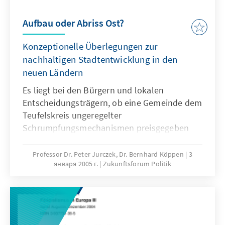
Aufbau oder Abriss Ost?
Konzeptionelle Überlegungen zur
nachhaltigen Stadtentwicklung in den
neuen Ländern
Es liegt bei den Bürgern und lokalen
Entscheidungsträgern, ob eine Gemeinde dem
Teufelskreis ungeregelter
Schrumpfungsmechanismen preisgegeben
wird, oder ob ein anspruchsvoller
Umbauprozess zwar eine schlankere, aber
Professor Dr. Peter Jurczek, Dr. Bernhard Köppen
3
января 2005 г.
Zukunftsforum Politik
unter Umständen sogar qualitätsvollere Stadt
hervorbringt. Letztere Variante erfordert
neben der Hilfestellung durch Bund und
Länder ein hohes Maß an Engagement,
Kreativität und Ausdauer.