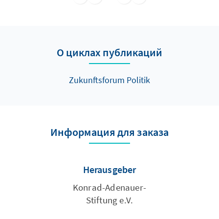
darstellen sowie Anregungen für die Arbeit
der Bundesstaatskommission und für die
öffentliche Diskussion geben.
О циклах публикаций
Zukunftsforum Politik
Информация для заказа
Herausgeber
Konrad-Adenauer-
Stiftung e.V.