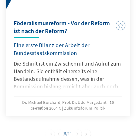
Föderalismusreform - Vor der Reform
ist nach der Reform?
Eine erste Bilanz der Arbeit der
Bundesstaatskommission
Die Schrift ist ein Zwischenruf und Aufruf zum
Handeln. Sie enthält einerseits eine
Bestandsaufnahme dessen, was in der
Kommission bislang erreicht aber auch noch
nicht erreicht wurde. Andererseits möchte die
Schrift auch Impulse für den weiteren
Dr. Michael Borchard, Prof. Dr. Udo Margedant
16
сентября 2004 г.
Zukunftsforum Politik
Fortgang der Reformdiskussion geben. „Vor
der Reform ist nach der Reform?“ möchte
informieren, die hochkomplexen
Zusammenhänge der Föderalismusreform
5
/11