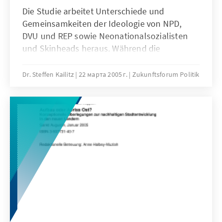
Die Studie arbeitet Unterschiede und
Gemeinsamkeiten der Ideologie von NPD,
DVU und REP sowie Neonationalsozialisten
und Skinheads heraus. Während die
Fremdenfeindlichkeit alle Rechtsextremisten
eint, zeigen sich Unterschiede im Grad der
Dr. Steffen Kailitz
22 марта 2005 г.
Zukunftsforum Politik
Demokratiefeindschaft sowie der wirtschafts-
und gesellschaftspolitischen Vorstellungen.