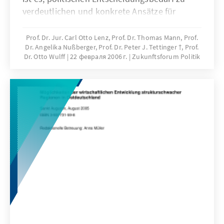
verdeutlichen und konkrete Ansätze für
politisches Handeln zu eröffnen. Ältere und
alte Menschen sind auch künftig in das
Prof. Dr. Jur. Carl Otto Lenz, Prof. Dr. Thomas Mann, Prof.
Dr. Angelika Nußberger, Prof. Dr. Peter J. Tettinger †, Prof.
gesellschaftliche Gefüge zu integrieren.
Dr. Otto Wulff
22 февраля 2006 г.
Zukunftsforum Politik