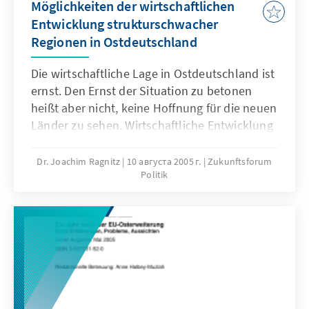
Möglichkeiten der wirtschaftlichen
Entwicklung strukturschwacher
Regionen in Ostdeutschland
Die wirtschaftliche Lage in Ostdeutschland ist
ernst. Den Ernst der Situation zu betonen
heißt aber nicht, keine Hoffnung für die neuen
Länder zu sehen. Wirtschaftliche Entwicklung
ist kein unabänderliches Schicksal, sondern
das Ergebnis politischer Rahmenbedingungen
Dr. Joachim Ragnitz
10 августа 2005 г.
Zukunftsforum
Politik
und daraus resultierender individueller
Entscheidungen. Die Politik hat es daher in
der Hand, die Weichen für ein Gelingen des
Aufbau Ost doch noch richtig zu stellen –
vorausgesetzt, sie bringt den Mut zu einer
ungeschönten Lagebeurteilung auf und zieht
hieraus die richtigen Schlussfolgerungen.