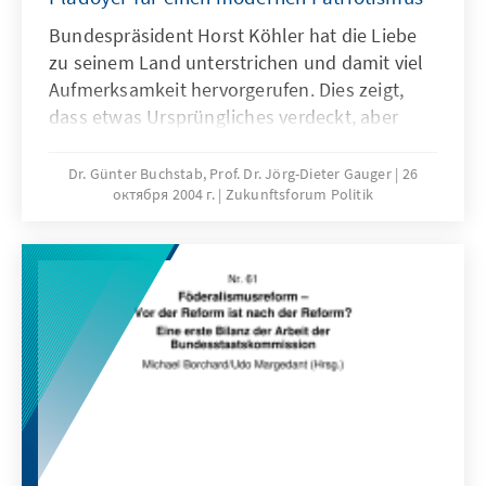
Bundespräsident Horst Köhler hat die Liebe
zu seinem Land unterstrichen und damit viel
Aufmerksamkeit hervorgerufen. Dies zeigt,
dass etwas Ursprüngliches verdeckt, aber
nicht verschwunden ist. Zuneigung,
Sympathie und Wohlwollen sind
Dr. Günter Buchstab, Prof. Dr. Jörg-Dieter Gauger
26
октября 2004 г.
Zukunftsforum Politik
Empfindungen, die Menschen an ihre Heimat,
ihre Region und an ihre Lebenswelt binden.
Sind dies Gefühle, die unsere Gesellschaft
zusammenhalten können? Wie lässt sich
diese Erkenntnis in Politik umsetzen?
Antworten auf diese Fragen geben die
Autoren der Broschüre „Was die Gesellschaft
zusammenhält“, indem sie für einen
modernen Patriotismus plädieren