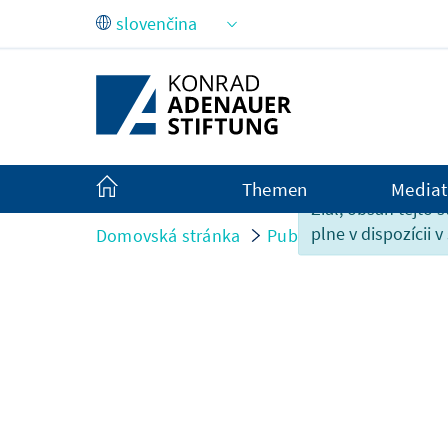
Skip to Main Content
Themen
Mediat
Žiaľ, obsah tejto s
plne v dispozícii v
Domovská stránka
Publikationen
Abges