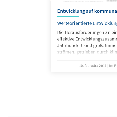
Entwicklung auf kommuna
Werteorientierte Entwickl
Die Herausforderungen an ei
effektive Entwicklungszusam
Jahrhundert sind groß: Imm
strömen, getrieben durch kli
Veränderungen und Ressourc
Land in die Städte. Bereits zw
10. februára 2011
Im P
in Entwicklungsländern gebo
Städten auf. Die Folgen der U
ärmsten Länder am härtesten
entwickelten Ländern leben 7
Stadtbevölkerung in informel
eine Entwicklungszusammenar
Ballungsräumen ansetzt, wird