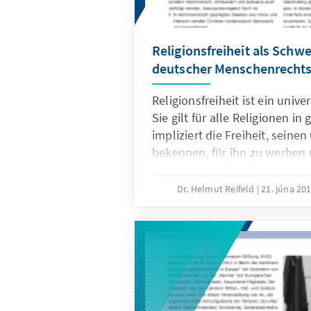
Religionsfreiheit als Schw
deutscher Menschenrechts
Religionsfreiheit ist ein univ
Sie gilt für alle Religionen in 
impliziert die Freiheit, seine
bekennen, für ihn zu werben 
auch zu wechseln. Religionsfr
weltweit gefährdet. In der let
Dr. Helmut Reifeld
21. júna 20
allem Übergriffe gegen Christ
Einrichtungen, die immer wi
und Empörung hervorgerufen
Problemen hat sich der Steph
April 2010 innerhalb der CDU
Bundestagsfraktion gegründet
Weise angenommen. Gemeins