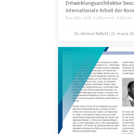
Entwicklungsarchitektur besc
internationale Arbeit der Ko
bereits seit mehreren Jahren
entwicklungspolitischen Disk
anderen großen Geberländern
Dr. Helmut Reifeld
21. marca 2
bisher nur am Rande Beachtu
einen neuen Akzent zu setzen
Expertengespräch am 25. Janu
Akademie der KAS in Berlin d
Außen- und Entwicklungspolit