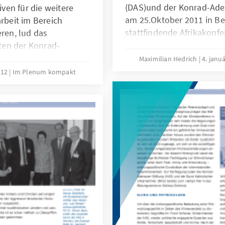
(DAS)und der Konrad-Aden
en für die weitere
am 25.Oktober 2011 in Ber
beit im Bereich
stattfindende Afrikakon
eren, lud das
„Stabilität oder Krise:Hat
ten der Konrad-
afrikanischen und deutsch
 mit der
Maximilian Hedrich
4. janu
und Wissenschaft statt. Z
 am 2. Juni zu der
012
Im Plenum kompakt
es, einen Einblick in die
Action to Public Good-
verschiedener afrikanisc
ribute to Sustainable
den Stand der Demokratie
n Africa?” ein.
afrikanischen Kontinent z