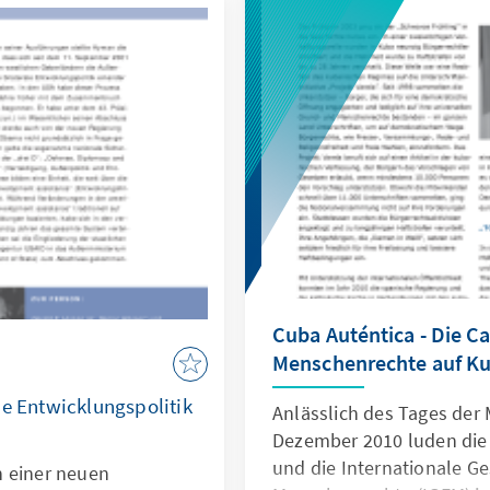
und Politik auszutausche
den weltweiten ordnungsp
der Finanzmarktkrise zu 
Cuba Auténtica - Die C
Menschenrechte auf K
ie Entwicklungspolitik
Anlässlich des Tages der
Dezember 2010 luden die
und die Internationale Ge
n einer neuen