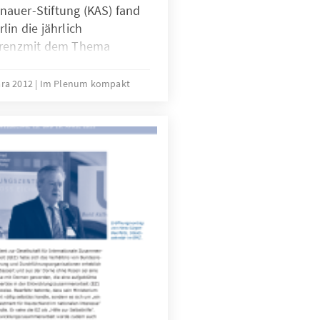
auer-Stiftung (KAS) fand
lin die jährlich
ferenzmit dem Thema
 Afrika die Wahl?” mit
enVertretern aus Politik
ára 2012
Im Plenum kompakt
iel derVeranstaltung war
 demokratischenProzesse
her Länderzu gewähren und
 auf demvielfältigen
u diskutieren.