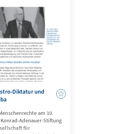
n und neue Impulse für
olitischen Dialog nach
geben.
astro-Diktatur und
uba
 Menschenrechte am 10.
 Konrad-Adenauer-Stiftung
sellschaft für