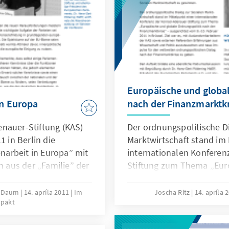
 MdB, hat die Konrad-
1. Mai 2011 ein
t, das die Ziele und
schenrechtspolitik
Europäische und globa
n Europa
nach der Finanzmarktk
nauer-Stiftung (KAS)
Der ordnungspolitische D
1 in Berlin die
Marktwirtschaft stand im 
arbeit in Europa” mit
internationalen Konferen
n aus der „Familie” der
Stiftung zum Thema „Eur
lmitglieder, Assoziierte
Ordnungspolitik nach der
en Ländern Mittel-,
ausgerichtet vom 8.-10. Fe
ne Daum
14. apríla 2011
Im
Joscha Ritz
14. apríla 
pakt
.
war es, mit Auslandsmita
externen Referenten Erfa