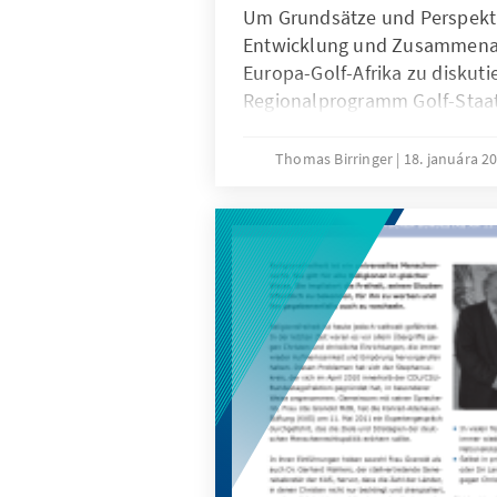
Um Grundsätze und Perspektiv
Entwicklung und Zusammenar
Europa-Golf-Afrika zu diskuti
Regionalprogramm Golf-Staa
Adenauer-Stiftung zusammen
Wirtschafshochschule INSEAD
Thomas Birringer
18. januára 2
Fachkonferenz „From Private 
How Can the Gulf Region Cont
Socio-Economic Development i