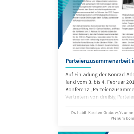
Sprecherin, Frau Ute Granold
Adenauer-Stiftung (KAS) am 1
Expertengespräch durchgeführ
Strategien der deutschen Men
erörtern sollte.
Parteienzusammenarbeit i
Auf Einladung der Konrad-Ade
fand vom 3. bis 4. Februar 201
Konferenz „Parteienzusammen
Vertretern von dreißig Parteie
Europäischen Volkspartei (Vol
Mitglieder, Beobachter) aus d
Dr. habil. Karsten Grabow, Yvon
Plenum kom
Ost- und Südosteuropas statt