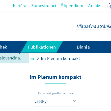
Kariéra
Zamestnanci
Štipendium
Archív
hek
Publikationen
Diania
tránky nie je
 slovenčina.
chlossene Reihen
Im Plenum kompakt
Im Plenum kompakt
Filtrovať podľa ročníka