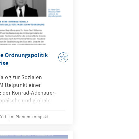
le Ordnungspolitik
rise
ialog zur Sozialen
Mittelpunkt einer
z der Konrad-Adenauer-
opäische und globale
 Finanzmarktkrise” –
bruar 2011 in Brüssel. Ziel
2011
Im Plenum kompakt
rbeitern der KAS sowie
hrungen aus Wissenschaft