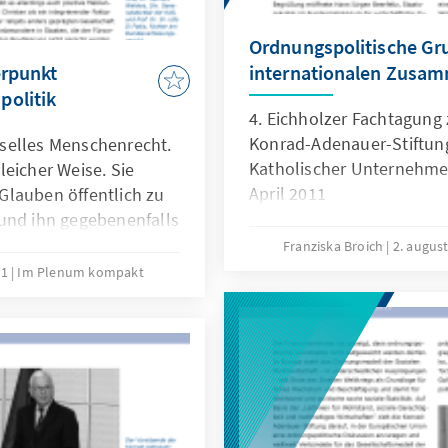
Ordnungspolitische Gr
erpunkt
internationalen Zusam
politik
4. Eichholzer Fachtagung 
Konrad-Adenauer-Stiftu
erselles Menschenrecht.
Katholischer Unternehmer
gleicher Weise. Sie
April 2011
n Glauben öffentlich zu
und ihn gegebenenfalls
eiheit ist heute jedoch
Franziska Broich
2. augus
zten Zeit waren es vor
11
Im Plenum kompakt
en und christliche
eder Aufmerksamkeit
 haben. Diesen
anuskreis, der sich im
/CSU-
 hat, in besonderer
am mit seiner