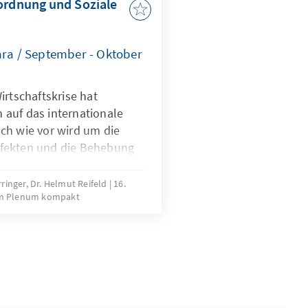
ordnung und Soziale
ara / September - Oktober
irtschaftskrise hat
auf das internationale
ch wie vor wird um die
fekten und die Behebung
erungen. Immer wieder
menhang die bestehenden
ringer, Dr. Helmut Reifeld
16.
m Plenum kompakt
tschaft kritisiert und
Dazu stellt sich die Frage
n den ökonomischen
Kulturkreise. In einer
e sich die Konrad-
r Frage auseinander,
ich hinsichtlich der