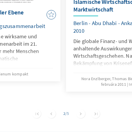
Islamische Wirtschafts
Marktwirtschaft
ler Ebene
Berlin - Abu Dhabi - Ank
ungszusammenarbeit
2010
ne wirksame und
Die globale Finanz- und W
menarbeit im 21.
anhaltende Auswirkungen 
er mehr Menschen
Wirtschaftsgeschehen. Na
matische
Bekämpfung von Krisenef
enknappheit, vom
der Ursachen der Krise g
ei von drei Kindern, die
lenum kompakt
werden in diesem Zusam
Nora Enzlberger, Thomas Bir
ren werden, wachsen in
februára 2011
I
Mechanismen der Finanzwir
rbanisierung treffen die
Änderungen eingefordert. 
: In den am wenigsten
verbindender Elemente i
8 Prozent der
Ordnungen verschiedener 
len Siedlungen. Für
2
/5
Veranstaltungsreihe setzt
beit, die in urbanen
Adenauer-Stiftung mit de
 daher eine
welche Gemeinsamkeiten s