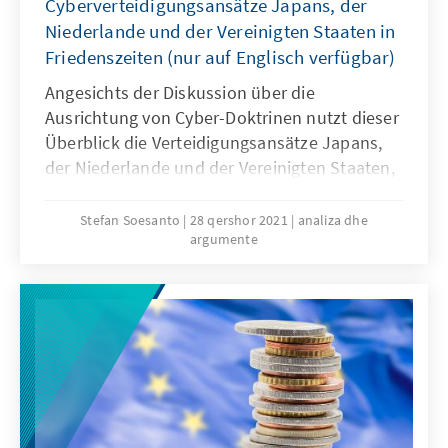
Cyberverteidigungsansätze Japans, der
Niederlande und der Vereinigten Staaten in
Friedenszeiten (nur auf Englisch verfügbar)
Angesichts der Diskussion über die
Ausrichtung von Cyber-Doktrinen nutzt dieser
Überblick die Verteidigungsansätze Japans,
der Niederlande und der Vereinigten Staaten,
um ihre gegensätzlichen Evolutionspfade zu
veranschaulichen. Der Vergleich dieser drei
Stefan Soesanto
28 qershor 2021
analiza dhe
argumente
Länder verdeutlicht anhand der Kernleitlinien,
des organisatorischen Hintergrunds und des
operativen Verhaltens das Spektrum
defensiver bis offensive Ansätze.