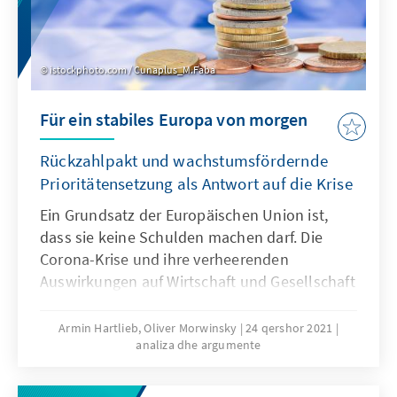
istockphoto.com / Cunaplus_M.Faba
Für ein stabiles Europa von morgen
Rückzahlpakt und wachstumsfördernde
Prioritätensetzung als Antwort auf die Krise
Ein Grundsatz der Europäischen Union ist,
dass sie keine Schulden machen darf. Die
Corona-Krise und ihre verheerenden
Auswirkungen auf Wirtschaft und Gesellschaft
haben die Politik zum Umdenken bewegt.
Den Rettungsfonds NGEU finanziert sie über
Armin Hartlieb, Oliver Morwinsky
24 qershor 2021
analiza dhe argumente
eigene Schulden. Unser Analysen &
Argumente zeigt auf, was das für die EU
bedeutet und welche Konsequenzen es nun