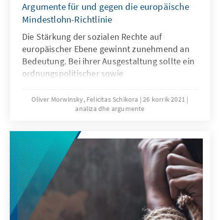
Argumente für und gegen die europäische
Mindestlohn-Richtlinie
Die Stärkung der sozialen Rechte auf
europäischer Ebene gewinnt zunehmend an
Bedeutung. Bei ihrer Ausgestaltung sollte ein
ordnungspolitischer sowie
stabilitätsorientierter Ansatz zur Geltung
kommen. Die geplante Rahmen-Richtlinie zu
Oliver Morwinsky, Felicitas Schikora
26 korrik 2021
analiza dhe argumente
einem europäischen Mindestlohn wirft aber
die Frage auf: Ist ein europäischer
Mindestlohn zur Stärkung der sozialen Säule
zielführend und mit der Sozialen
Marktwirtschaft als Wirtschafts- und
Gesellschaftsordnung Europas vereinbar?