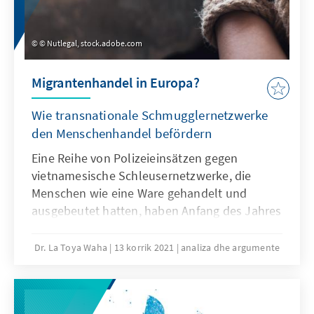
© Nutlegal, stock.adobe.com
Migrantenhandel in Europa?
Wie transnationale Schmugglernetzwerke
den Menschenhandel befördern
Eine Reihe von Polizeieinsätzen gegen
vietnamesische Schleusernetzwerke, die
Menschen wie eine Ware gehandelt und
ausgebeutet hatten, haben Anfang des Jahres
Aufmerksamkeit erregt. Dabei scheint der
Handel mit Migranten in Europa keine
Dr. La Toya Waha
13 korrik 2021
analiza dhe argumente
Seltenheit und der Menschenhandel mit
Migration verknüpft zu sein. Was verbindet
diese beiden Phänomene und welche Rolle