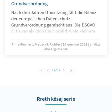
Grundverordnung
Nach drei Jahren Umsetzung fällt die Bilanz
der europäischen Datenschutz-
Grundverordnung gemischt aus. Die DSGVO
gilt zwar als globales Vorbild. Viele kleinere
Betriebe sind aber noch immer mit dem
Datenschutzrecht überfordert. Je nachdem, in
Anne Riechert, Frederick Richter
14 qershor 2021
analiza
dhe argumente
welchem Bundesland man sich als
Unternehmen bewegt, wird die DSGVO
unterschiedlich interpretiert. In vielen
Branchen gilt sie als zeitintensiv, mühsam
12
/57
und teurer. Wie ist die einheitliche und die
effiziente Umsetzung der DSGVO zu
erreichen?
Rreth kësaj serie