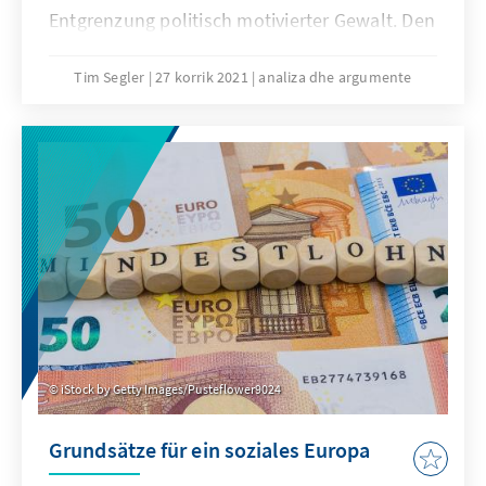
Entgrenzung politisch motivierter Gewalt. Den
Verfassungsschutzbehörden bereitet die
wachsende Anzahl gewaltbereiter
Tim Segler
27 korrik 2021
analiza dhe argumente
Linksextremisten und deren zunehmend
professionelles und konspiratives Vorgehen
Sorgen. Nimmt das Eskalationspotential der
gewaltbereit-urbanen Szene in den
Großstädten weiter zu? Kann bereits von
einem neuen Linksterrorismus gesprochen
werden?
iStock by Getty Images/Pusteflower9024
Grundsätze für ein soziales Europa