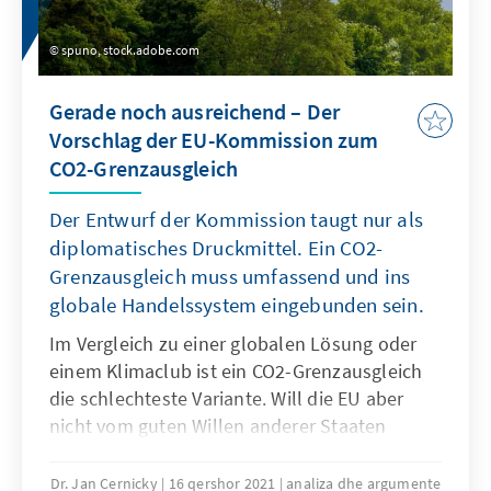
spuno, stock.adobe.com
Gerade noch ausreichend – Der
Vorschlag der EU-Kommission zum
CO2-Grenzausgleich
Der Entwurf der Kommission taugt nur als
diplomatisches Druckmittel. Ein CO2-
Grenzausgleich muss umfassend und ins
globale Handelssystem eingebunden sein.
Im Vergleich zu einer globalen Lösung oder
einem Klimaclub ist ein CO2-Grenzausgleich
die schlechteste Variante. Will die EU aber
nicht vom guten Willen anderer Staaten
abhängig sein, sollte sie einen umfassenden
und für Drittstaaten möglichst offenen
Dr. Jan Cernicky
16 qershor 2021
analiza dhe argumente