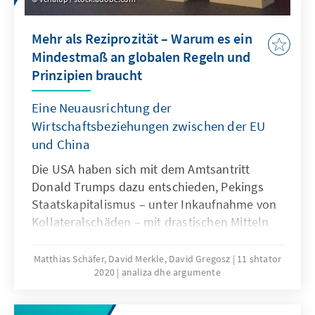
Mehr als Reziprozität – Warum es ein
Mindestmaß an globalen Regeln und
Prinzipien braucht
Eine Neuausrichtung der
Wirtschaftsbeziehungen zwischen der EU
und China
Die USA haben sich mit dem Amtsantritt
Donald Trumps dazu entschieden, Pekings
Staatskapitalismus – unter Inkaufnahme von
Kollateralschäden – mit drastischen Mitteln
zu beantworten. Europa sollte in Kenntnis
seiner eigenen Stärken eine andere Strategie
Matthias Schäfer, David Merkle, David Gregosz
11 shtator
2020
analiza dhe argumente
wählen, die von den Maximen Regeltreu,
Robust und Kohärent geprägt ist. Das Papier
soll einen Debattenbeitrag zu einer