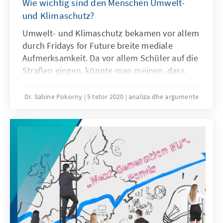
Wie wichtig sind den Menschen Umwelt-
und Klimaschutz?
Umwelt- und Klimaschutz bekamen vor allem
durch Fridays for Future breite mediale
Aufmerksamkeit. Da vor allem Schüler auf die
Straßen gingen, könnte man meinen, dass
das Thema für vorwiegend junge Menschen
wichtig ist. Unsere Untersuchung zeigt unter
Dr. Sabine Pokorny
5 tetor 2020
analiza dhe argumente
anderem: Die Bedeutung des Themas steigt
mit zunehmendem Alter. Am wichtigsten sind
Umwelt- und Klimaschutz den über 65-
Jährigen. Weitere Ergebnisse finden Sie in
unserem Argumente & Analysen.