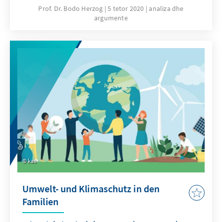
Finanzkrise 2008/2009 ist das Finanzsystem
Prof. Dr. Bodo Herzog
5 tetor 2020
analiza dhe
argumente
heute deutlich resilienter. Allerdings besteht
dringender Handlungsbedarf in puncto
Eigenkapitalrücklagen und Finanzaufsicht.
Unser Analysen & Argumente geht auf die
schwierige Lage ein und zeigt
Handlungsempfehlungen auf, die unbedingt
eingeleitet werden sollten.
kas
Umwelt- und Klimaschutz in den
Familien