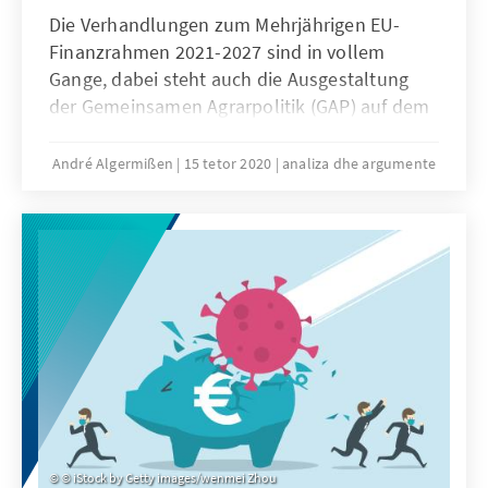
Die Verhandlungen zum Mehrjährigen EU-
Finanzrahmen 2021-2027 sind in vollem
Gange, dabei steht auch die Ausgestaltung
der Gemeinsamen Agrarpolitik (GAP) auf dem
Prüfstand. Bei diesem großen Posten
innerhalb des EU-Budgets ist eine Einigung in
André Algermißen
15 tetor 2020
analiza dhe argumente
den nächsten Wochen wahrscheinlich.
Allerdings wird der Beginn der reformierten
GAP nicht wie geplant 2021, sondern
voraussichtlich erst 2023 erfolgen. Unser
Analysen & Argumente geht auf die
Konfliktlinien ein.
© iStock by Getty images/wenmei Zhou