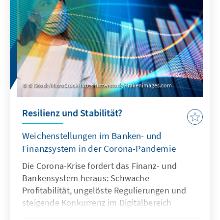
Progressionsvorbehalts und bewertet diese.
Außerdem wird ein Reformvorschlag
beleuchtet.
© iStock/MicroStockHub, shutterstock/Krakenimages.com
Resilienz und Stabilität?
Weichenstellungen im Banken- und
Finanzsystem in der Corona-Pandemie
Die Corona-Krise fordert das Finanz- und
Bankensystem heraus: Schwache
Profitabilität, ungelöste Regulierungen und
steigende Konkurrenz im Digitalbereich
kommen erschwerend hinzu. Wegen der