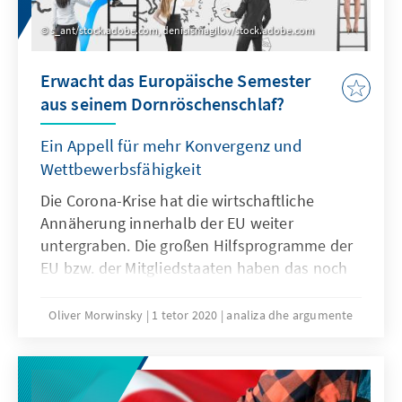
s_ant/stock.adobe.com, denisismagilov/stock.adobe.com
Erwacht das Europäische Semester
aus seinem Dornröschenschlaf?
Ein Appell für mehr Konvergenz und
Wettbewerbsfähigkeit
Die Corona-Krise hat die wirtschaftliche
Annäherung innerhalb der EU weiter
untergraben. Die großen Hilfsprogramme der
EU bzw. der Mitgliedstaaten haben das noch
verstärkt. Die Nutzung des Europäischen
Semesters zur Verteilung des Großteils der
Oliver Morwinsky
1 tetor 2020
analiza dhe argumente
Mittel aus dem „Next Generation EU“-Fonds
ist sinnvoll, bedarf jedoch noch einiger
Präzisierungen. Unser Analysen & Argumente