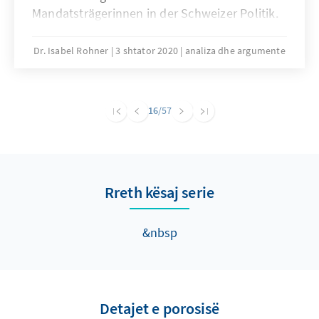
Mandatsträgerinnen in der Schweizer Politik.
Der parteiübergreifenden Initiative „Helvetia
ruft“ ist es gelungen, den Frauenanteil von 32
Dr. Isabel Rohner
3 shtator 2020
analiza dhe argumente
Prozent auf 42 Prozent bei der letzten
Parlamentswahl 2019 zu erhöhen. Wie ist ihr
dies gelungen? Was kann Deutschland davon
16
/57
lernen?
Rreth kësaj serie
&nbsp
Detajet e porosisë