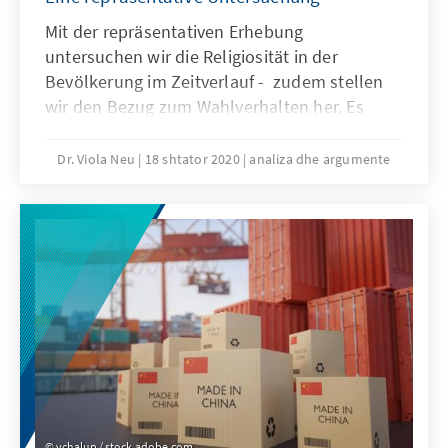
Mit der repräsentativen Erhebung
untersuchen wir die Religiosität in der
Bevölkerung im Zeitverlauf - zudem stellen
wir den Bezug zum Wahlverhalten her. Es
zeigt sich unter anderem, dass der Anteil an
Kirchengängern in der Bevölkerung rückläufig
Dr. Viola Neu
18 shtator 2020
analiza dhe argumente
ist.
vchalup / stock.adobe.com