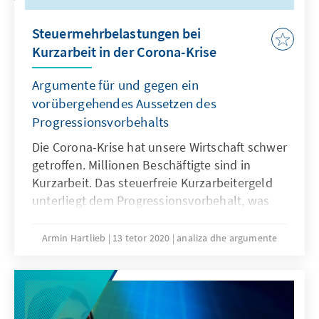
Steuermehrbelastungen bei
Kurzarbeit in der Corona-Krise
Argumente für und gegen ein
vorübergehendes Aussetzen des
Progressionsvorbehalts
Die Corona-Krise hat unsere Wirtschaft schwer
getroffen. Millionen Beschäftigte sind in
Kurzarbeit. Das steuerfreie Kurzarbeitergeld
unterliegt dem Progressionsvorbehalt, was
den Steuersatz erhöht und zu
Steuernachzahlungen führen kann. Deshalb
Armin Hartlieb
13 tetor 2020
analiza dhe argumente
überlegt die Politik, ihn vorübergehend dieses
Jahr auszusetzen. Unser Analysen &
Argumente liefert Gründe für und gegen ein
vorübergehendes Aussetzen des