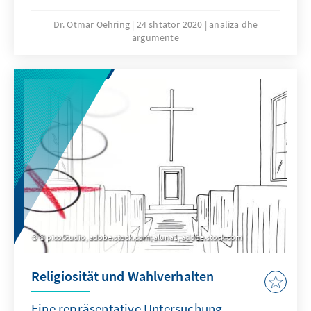
dass die türkische Sprache und Kultur an
deutschen Schulen vermittelt wird.
Dr. Otmar Oehring
24 shtator 2020
analiza dhe
argumente
Andererseits ist fraglich, ob die Gründung
türkischer Schulen in Deutschland dafür
notwendig ist. Unser Analysen & Argumente
geht auf die aktuelle Situation und die
Problematik näher ein.
© picoStudio, adobe.stock.com; aluna1, adobe.stock.com
Religiosität und Wahlverhalten
Eine repräsentative Untersuchung