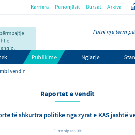
Karriera
Punonjësit
Bursat
Arkiva
o përmbajtje
sht e
shqip.
hek
Publikime
Ngjarje
Stan
 mbi vendin
Raportet e vendit
rte të shkurtra politike nga zyrat e KAS jashtë v
Filtro sipas vitit