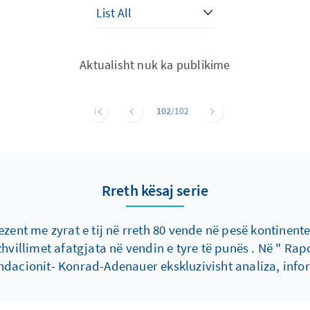
Aktualisht nuk ka publikime
102
/102
Rreth kësaj serie
ent me zyrat e tij në rreth 80 vende në pesë kontinente
hvillimet afatgjata në vendin e tyre të punës . Në " Rap
Fondacionit- Konrad-Adenauer ekskluzivisht analiza, inf