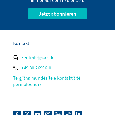
immer auf dem Laufenden.
Jetzt abonnieren
Kontakt
zentrale@kas.de
+49 30 26996-0
Të gjitha mundësitë e kontaktit të
përmbledhura