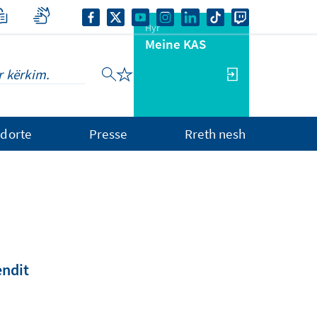
Hyr
Meine KAS
dorte
Presse
Rreth nesh
endit