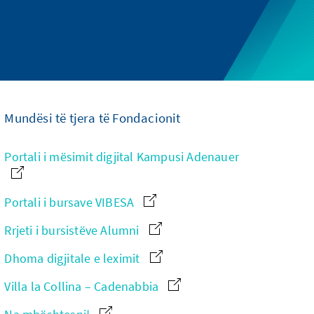
Mundësi të tjera të Fondacionit
Portali i mësimit digjital Kampusi Adenauer
Portali i bursave VIBESA
Rrjeti i bursistëve Alumni
Dhoma digjitale e leximit
Villa la Collina – Cadenabbia