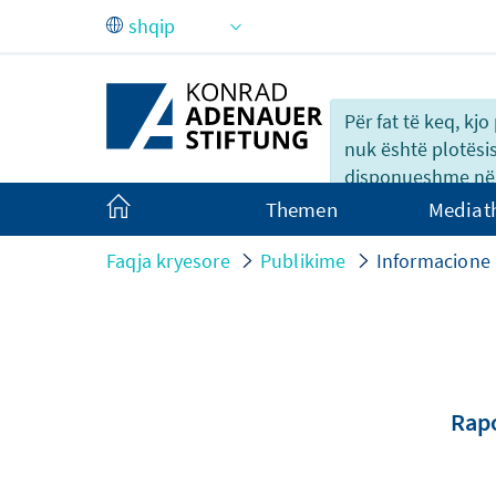
Skip to Main Content
Për fat të keq, kj
nuk është plotësi
disponueshme në 
Themen
Mediat
Faqja kryesore
Publikime
Informacione
Rapo