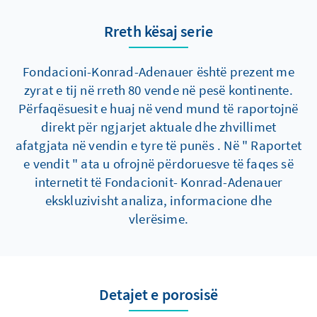
das politische Handeln der Opposition.
Rreth kësaj serie
Fondacioni-Konrad-Adenauer është prezent me
zyrat e tij në rreth 80 vende në pesë kontinente.
Përfaqësuesit e huaj në vend mund të raportojnë
direkt për ngjarjet aktuale dhe zhvillimet
afatgjata në vendin e tyre të punës . Në " Raportet
e vendit " ata u ofrojnë përdoruesve të faqes së
internetit të Fondacionit- Konrad-Adenauer
ekskluzivisht analiza, informacione dhe
vlerësime.
Detajet e porosisë