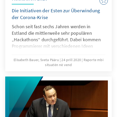
Verfassungsgerichte in südosteuropäischen
Ländern werden voraussichtlich bald
Die Initiativen der Esten zur Überwindung
Entscheidungen treffen.
der Corona-Krise
Schon seit fast sechs Jahren werden in
Estland die mittlerweile sehr populären
„Hackathons“ durchgeführt. Dabei kommen
Programmierer mit verschiedenen Ideen
zusammen, um eine neue Software zu
entwickeln. In diesem Jahr fanden bereits
Elisabeth Bauer, Sveta Pääru
24 prill 2020
Raporte mbi
situatën në vend
zwei davon statt. Das Ziel: Lösungen zur
Überwindung der Coronakrise finden.