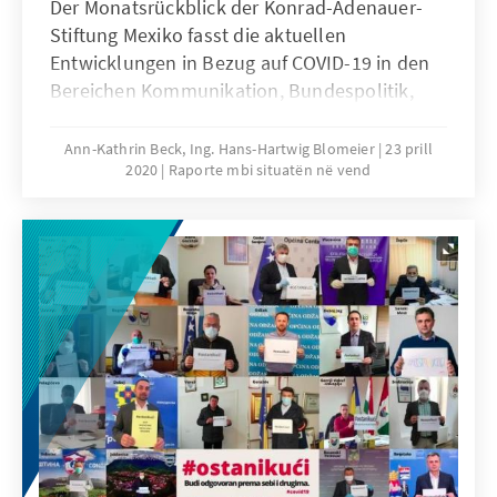
Der Monatsrückblick der Konrad-Adenauer-
Stiftung Mexiko fasst die aktuellen
Entwicklungen in Bezug auf COVID-19 in den
Bereichen Kommunikation, Bundespolitik,
Länder und Kommunen, Rechtsstaat und
Menschenrechte, Wirtschaft sowie
Ann-Kathrin Beck, Ing. Hans-Hartwig Blomeier
23 prill
2020
Raporte mbi situatën në vend
Internationale Beziehungen in Mexiko
zusammen. Er basiert auf den wöchentlichen
Analysen in spanischer Sprache.