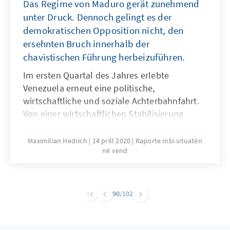
Das Regime von Maduro gerät zunehmend
Beitrittsverhandlungen mit Albanien und
unter Druck. Dennoch gelingt es der
Nordmazedonien gegeben hatte. Ein Schritt
demokratischen Opposition nicht, den
mit langer Vorgeschichte und womöglich
ersehnten Bruch innerhalb der
wegweisend für die gesamte Region.
chavistischen Führung herbeizuführen.
Im ersten Quartal des Jahres erlebte
Venezuela erneut eine politische,
wirtschaftliche und soziale Achterbahnfahrt.
Von einer wirtschaftlichen Stabilisierung
sowie einer klaren politischen Perspektive ist
das Land augenblicklich noch weit entfernt.
Maximilian Hedrich
14 prill 2020
Raporte mbi situatën
në vend
Eine erfolgreiche internationale Reise von
Interimspräsident Juan Guaidó sowie die
Verschärfung der US-Sanktionen konnte die
Opposition bisher nicht für die Erreichung des
90
/102
Machtwechsels nutzen. Der Ausbruch von
COVID-19 bestimmt aktuell auch die
venezolanische Politik und erschwert zudem