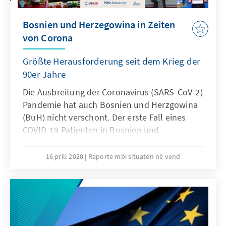
Bosnien und Herzegowina in Zeiten
von Corona
Größte Herausforderung seit dem Krieg der
90er Jahre
Die Ausbreitung der Coronavirus (SARS-CoV-2)
Pandemie hat auch Bosnien und Herzgowina
(BuH) nicht verschont. Der erste Fall eines
COVID-19 Patienten in Bosnien und
Herzegowina wurde am 5. März 2020 in Banja
Luka in der Entität Republik Srpska (RS)
16 prill 2020
Raporte mbi situatën në vend
registriert. Seitdem ist die Zahl der
registrierten Erkrankten landesweit auf über
1.000 gestiegen. Die Dunkelziffer dürfte
allerdings deutlich höher liegen. Um eine
unkontrollierte und rasante Ausbreitung des