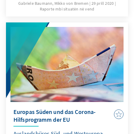
Ausbreitung einer Pandemie. Bis zum 21. April
Gabriele Baumann, Mikko von Bremen
29 prill 2020
Raporte mbi situatën në vend
wurden 12% der Bevölkerung getestet, also
43.000 Personen. Das Land meldete bisher 10
Todesfälle bei insgesamt 1792 Infektionen.
Neuinfektionen tendieren gegen Null.
Aktuelle Beschränkungen werden ab dem 4.
Mai schrittweise aufgehoben, Grundschulen
und Kindergärten sollen ab nächsten Montag
wieder voll ihren Betrieb aufnehmen. Auch
Versammlungen sind dann bereits für bis zu
50 Personen möglich.
Europas Süden und das Corona-
Hilfsprogramm der EU
Auslandsbüros Süd- und Westeuropa,