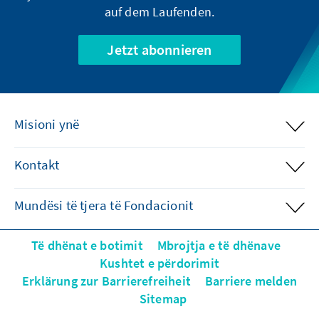
auf dem Laufenden.
Jetzt abonnieren
Misioni ynë
Kontakt
Mundësi të tjera të Fondacionit
Të dhënat e botimit
Mbrojtja e të dhënave
Kushtet e përdorimit
Erklärung zur Barrierefreiheit
Barriere melden
Sitemap