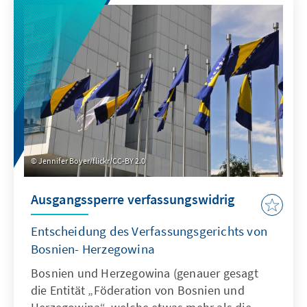
Herausforderungen dieser in ihrem Um-fang
und ihrer Schnelligkeit beispiellosen Krise
auseinander. Für einen Überblick über den
aktuellen Stand der Diskussion stellt das
KAS-Auslandsbüro USA mit Sitz in
Washington D.C. wöchentlich eine Auswahl an
Studien, Analysen und Kommentaren jeweils
mit Links zu den Beiträgen zusammen.
Jennifer Boyer/flickr/CC-BY 2.0
Ausgangssperre verfassungswidrig
Entscheidung des Verfassungsgerichts von
Bosnien- Herzegowina
Bosnien und Herzegowina (genauer gesagt
die Entität „Föderation von Bosnien und