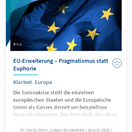
Virus zu verhindern – welche rasch zu einer
Überforderung des maroden
Gesundheitssystems führen würde – wurden
von staatlichen Stellen rasch Restriktionen
eingeführt.
n.n.
EU-Erweiterung – Pragmatismus statt
Euphorie
Klartext. Europa
Die Coronakrise stellt die einzelnen
europäischen Staaten und die Europäische
Union als Ganzes derzeit vor beispiellose
Herausforderungen. Der Stresstest, den diese
Krise verursacht, wird von vielen auch als
Prüfstein für die Solidarität der Staaten
Dr. Hardy Ostry, Ludger Bruckwilder
16 prill 2020