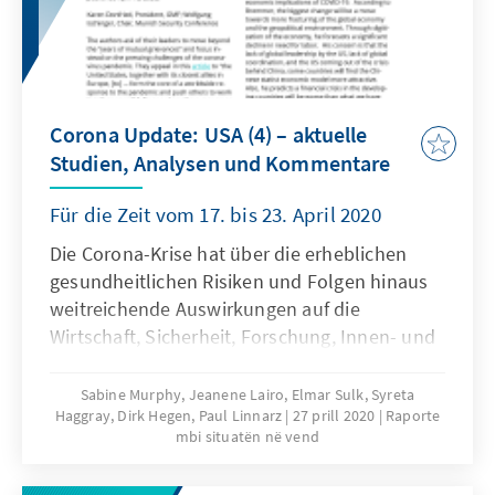
Corona Update: USA (4) – aktuelle
Studien, Analysen und Kommentare
Für die Zeit vom 17. bis 23. April 2020
Die Corona-Krise hat über die erheblichen
gesundheitlichen Risiken und Folgen hinaus
weitreichende Auswirkungen auf die
Wirtschaft, Sicherheit, Forschung, Innen- und
Außenpolitik sowie das gesell-schaftliche
Leben in den Vereinigten Staaten. Namhafte
Sabine Murphy, Jeanene Lairo, Elmar Sulk, Syreta
Haggray, Dirk Hegen, Paul Linnarz
27 prill 2020
Raporte
US-amerikanische Think Tanks und Experten
mbi situatën në vend
setzen sich intensiv mit den
unterschiedlichen Aspekten und