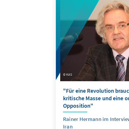
zugunsten des Kontinents u
massiv auszubauen. Wir spre
Jaecke, der in Kürze als Ausl
Konrad-Adenauer-Stiftung sei
Republik Südafrika antreten 
Gelegenheit, um über die all
sozioökonomische Lage sowie
Herausforderungen, denen d
gegenübersteht, zu reden.
KAS
"Für eine Revolution brauc
kritische Masse und eine o
Opposition"
Rainer Hermann im Intervie
Iran