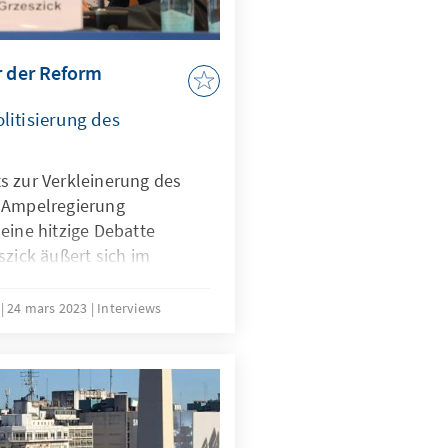
r der Reform
litisierung des
s zur Verkleinerung des
r Ampelregierung
eine hitzige Debatte
szick äußert sich im
e es jetzt weitergeht und
ische Verhältnisse“
k
24 mars 2023
Interviews