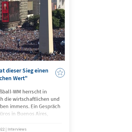
at dieser Sieg einen
chen Wert"
ßball-WM herrscht in
h die wirtschaftlichen und
iben immens. Ein Gespräch
Büros in Buenos Aires,
022
Interviews