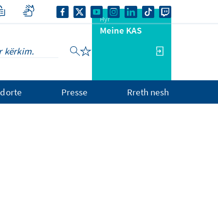
Hyr
Meine KAS
dorte
Presse
Rreth nesh