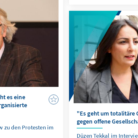
nd auch Deutschlands
chen mit Gregor
andsmitarbeiter der
nen Posten in der
wird, und nutzen die
gemeine politische und
 über die zahlreichen
as Land am Kap
ht es eine
rganisierte
"Es geht um totalitäre 
gegen offene Gesellsch
w zu den Protesten im
Düzen Tekkal im Interv