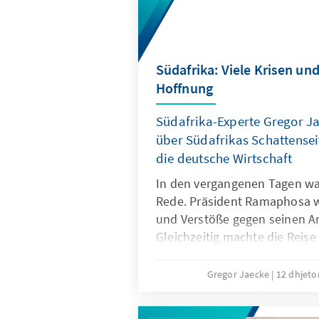
freigelassen und in die USA
Die KAS Costa Rica hat ihn na
interviewt. Das Interview wur
Gaiser, Leiterin der KAS in Co
Südafrika: Viele Krisen un
Araya, Projektmanager der KA
Hoffnung
Südafrika-Experte Gregor Ja
über Südafrikas Schattense
die deutsche Wirtschaft
In den vergangenen Tagen war
Rede. Präsident Ramaphosa 
und Verstöße gegen seinen A
Gleichzeitig machte die Reise
Wirtschaftsminister Robert H
Stellung als führende Wirtsc
Gregor Jaecke
12 dhjeto
afrikanischen Kontinent auf
verbundene Hoffnung, grüne 