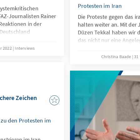
Protesten im Iran
systemkritischen
FAZ-Journalisten Rainer
Die Proteste gegen das i
Reaktionen in der
halten weiter an. Mit der 
 Deutschland
Düzen Tekkal haben wir 
was die
das nicht nur eine Angel
 um die
Menschen im Iran ist, was
or 2022
Interviews
tzen.
und wie Deutschland und 
Christina Baade
31
ihrem Freiheitskampf unt
ichere Zeichen
 zu den Protesten im
strieren im Iran