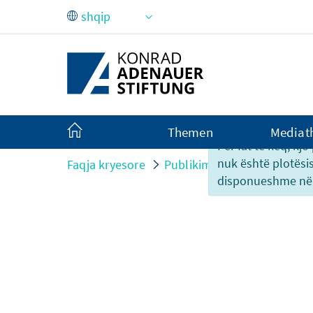
Skip to Main Content
Themen
Mediat
Për fat të keq, kj
nuk është plotësi
Faqja kryesore
Publikime
Interviews
disponueshme në 