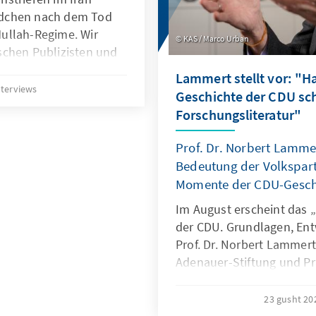
ädchen nach dem Tod
ullah-Regime. Wir
KAS / Marco Urban
schen Publizisten und
 Deutschen
Lammert stellt vor: "H
über seine Erwartungen
nterviews
Geschichte der CDU sch
Forschungsliteratur"
Prof. Dr. Norbert Lamme
Bedeutung der Volkspar
Momente der CDU-Gesch
Im August erscheint das 
der CDU. Grundlagen, Ent
Prof. Dr. Norbert Lammert
Adenauer-Stiftung und P
Bundestages a. D., erläute
thematischen Schwerpun
23 gusht 2
warum man gelegentlich 