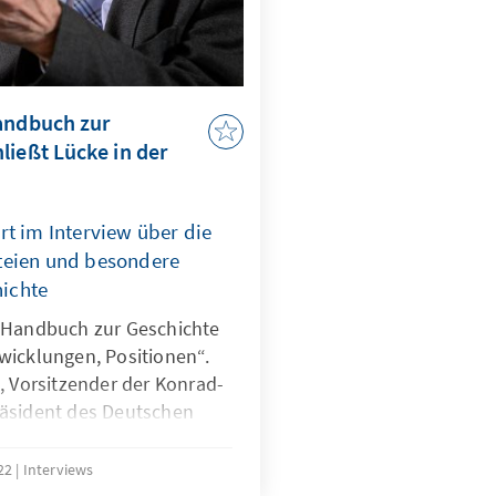
andbuch zur
ließt Lücke in der
rt im Interview über die
teien und besondere
ichte
„Handbuch zur Geschichte
wicklungen, Positionen“.
, Vorsitzender der Konrad-
räsident des Deutschen
rt im Interview die
kte des Buches und
022
Interviews
mit der CDU-Partei hadern