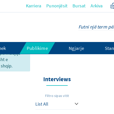
Karriera
Punonjësit
Bursat
Arkiva
hek
Publikime
Ngjarje
Stan
o përmbajtje
sht e
shqip.
Interviews
Filtro sipas vitit