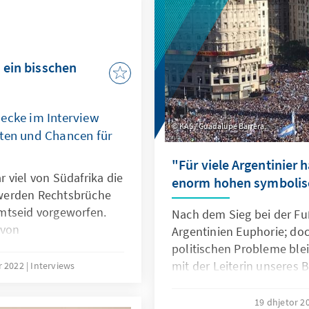
 abgeschoben wurden.
ch seiner Freilassung
de geführt von Evelyn
sta Rica und Sergio
d ein bisschen
S Costa Rica.
ecke im Interview
KAS / Guadalupe Barrera
iten und Chancen für
"Für viele Argentinier h
 viel von Südafrika die
enorm hohen symbolis
werden Rechtsbrüche
mtseid vorgeworfen.
Nach dem Sieg bei der Fu
 von
Argentinien Euphorie; doc
abeck auf Südafrikas
politischen Probleme ble
haftsmacht auf dem
mit der Leiterin unseres 
r 2022
Interviews
merksam und die damit
Susanne Käss.
Energieträger
19 dhjetor 2