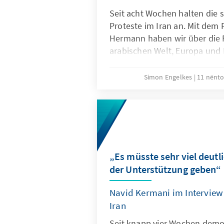
Seit acht Wochen halten die 
Proteste im Iran an. Mit dem 
Hermann haben wir über die 
arabischen Welt, Europa und
gesprochen sowie die Frage, 
Bundesregierung tun könnte,
Simon Engelkes
11 nënt
Protestbewegung zu unterstü
„Es müsste sehr viel deutl
der Unterstützung geben“
Navid Kermani im Interview
Iran
Seit knapp vier Wochen demon