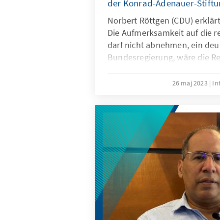
der Konrad-Adenauer-Stiftu
Norbert Röttgen (CDU) erklär
Die Aufmerksamkeit auf die 
darf nicht abnehmen, ein deu
Bundesregierung, wäre die R
endlich auf die EU-Terrorliste
26 maj 2023
In