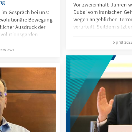
ng
Vor zweieinhalb Jahren 
Dubai vom iranischen Geh
t im Gespräch bei uns:
wegen angeblichen Terro
revolutionäre Bewegung
verurteilt. Seitdem sitzt 
tlicher Ausdruck der
Familie oder einem Anwalt
evolutionsgarden
Tochter Gazelle Sharmahd 
 zu setzen.
5 prill 202
um auf die Lage ihres V
terviews
und von der Bundesregier
Konsequenzen zu fordern
Gespräch in der Konrad-A