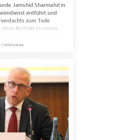
wurde Jamshid Sharmahd in
eimdienst entführt und
rverdachts zum Tode
er ohne Kontakt zu seiner
 in Isolationshaft. Seine
ist nach Berlin gereist,
3
Interviews
aters aufmerksam zu machen
ung politische
 – so auch bei einem
denauer-Stiftung.