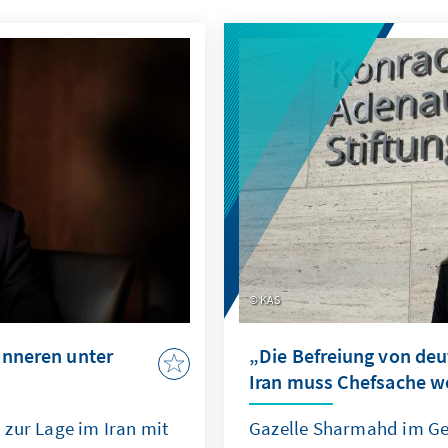
KAS
Inneren unter
„Die Befreiung von deu
Iran muss Chefsache w
zur Lage im Iran mit
Gazelle Sharmahd im Ge