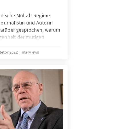
ranische Mullah-Regime
Journalistin und Autorin
darüber gesprochen, warum
egenheit der mutigen
 sie von uns erwarten -
Europa sie noch stärker in
 tetor 2022
Interviews
erstützen können.