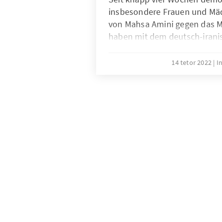
insbesondere Frauen und M
von Mahsa Amini gegen das M
haben mit dem deutsch-irani
Träger des Friedenspreis des
Buchhandels Navid Kermani 
14 tetor 2022
I
an Deutschland gesprochen.