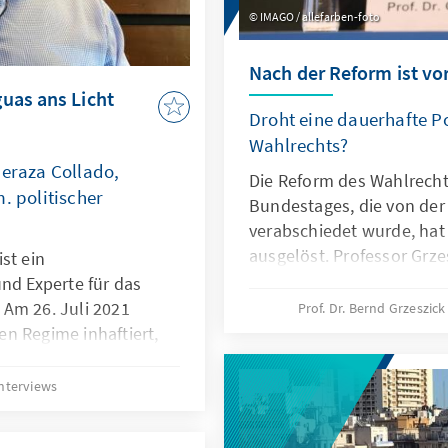
IMAGO / allefarben-foto
Nach der Reform ist vo
uas ans Licht
Droht eine dauerhafte Po
Wahlrechts?
Peraza Collado,
Die Reform des Wahlrecht
. politischer
Bundestages, die von de
verabschiedet wurde, hat 
ausgelöst. Professor Grze
st ein
Interview zu der Frage, wi
nd Experte für das
ob wir uns auf „amerikan
Am 26. Juli 2021
Prof. Dr. Bernd Grzeszic
einstellen müssen.
n Regime inhaftiert,
hsendung
 die politische Lage in
nterviews
ar einer der 222
am 9. Februar