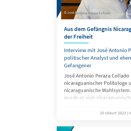
José Antonio Peraza Collado
Aus dem Gefängnis Nicarag
der Freiheit
Interview mit José Antonio 
politischer Analyst und ehem
Gefangener
José Antonio Peraza Collado i
nicaraguanischer Politologe u
nicaraguanische Wahlsystem. 
wurde er vom nicaraguanische
nachdem er an einer Fernse
teilgenommen hatte, in der er
20 shkurt 2023
I
seinem Land analysierte. Er w
politischen Gefangenen, die 