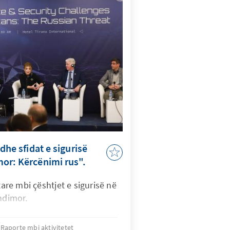
dhe sfidat e sigurisë
or: Kërcënimi rus".
e mbi çështjet e sigurisë në
ndimor.
Raporte mbi aktivitetet