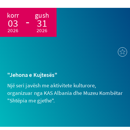
korr
gush
03
31
2026
2026
"Jehona e Kujtesës"
Një seri javësh me aktivitete kulturore,
organizuar nga KAS Albania dhe Muzeu Kombëtar
"Shtëpia me gjethe".