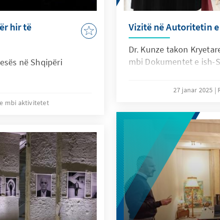
r hir të
Vizitë në Autoritetin 
Dr. Kunze takon Kryetare
mbi Dokumentet e ish-Si
jtesës në Shqipëri
27 janar 2025
e mbi aktivitetet