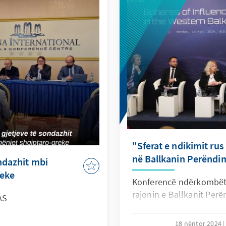
"Sferat e ndikimit rus 
në Ballkanin Perëndim
ondazhit mbi
reke
Konferencë ndërkombëtar
rajonin e Ballkanit Perë
AS
18 nëntor 2024