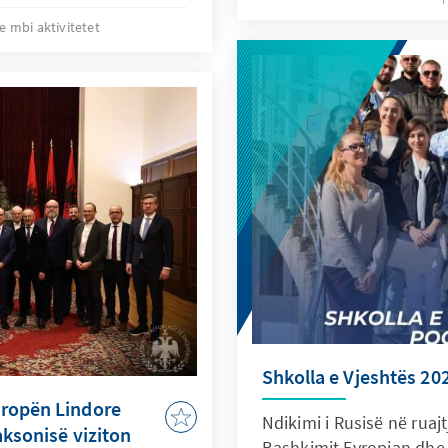
e mbi aktivitetet
Shkolla e Vjeshtës 20
vropën Lindore
Ndikimi i Rusisë në ruajt
aksonisë viziton
Bashkimit Evropian dhe s