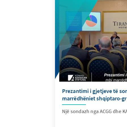
Prezantimi i gjetjeve të s
marrëdhëniet shqiptaro-g
Një sondazh nga ACGG dhe K