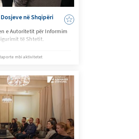
e Dosjeve në Shqipëri
n e Autoritetit për Informim
gurimit të Shtetit.
Raporte mbi aktivitetet