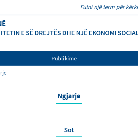
NË
TETIN E SË DREJTËS DHE NJË EKONOMI SOCIA
Publikime
rje
Ngjarje
Sot