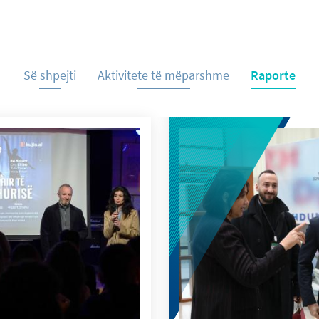
Së shpejti
Aktivitete të mëparshme
Raporte