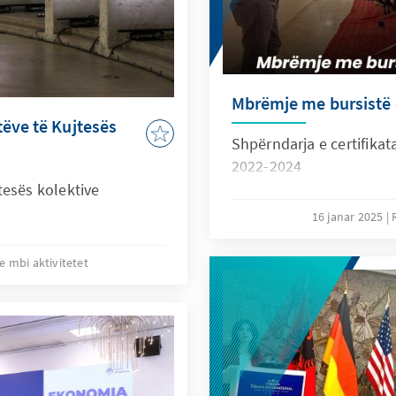
Mbrëmje me bursistë 
ëve të Kujtesës
Shpërndarja e certifikat
2022-2024
tesës kolektive
16 janar 2025
e mbi aktivitetet