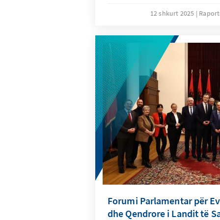
12 shkurt 2025
Raport
Forumi Parlamentar për E
dhe Qendrore i Landit të S