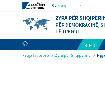
Skip to Main Content
ZYRA PËR SHQIPËRI
PËR DEMOKRACINË, SH
TË TREGUT
Ngjarje
Faqja kryesore
Zyra për Shqipërinë
Ngja