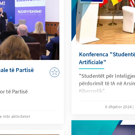
Konferenca "Studentët
Artificiale"
ale të Partisë
"Studentët për Inteligjen
përdorimit të IA në Arsi
Kibernetik".
or të Partisë
6 dhjetor 2024
e mbi aktivitetet