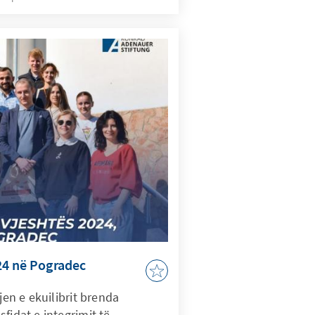
24 në Pogradec
jen e ekuilibrit brenda
fidat e integrimit të