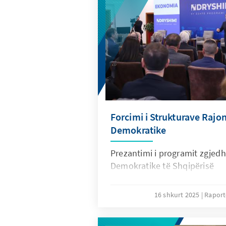
Forcimi i Strukturave Rajon
Demokratike
Prezantimi i programit zgjedh
Demokratike të Shqipërisë
16 shkurt 2025
Raport