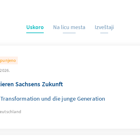
Uskoro
Na licu mesta
Izveštaji
punjeno
 2026.
tieren Sachsens Zukunft
Transformation und die junge Generation
eutschland