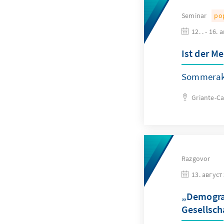
Seminar
po
12. . - 16. 
Ist der M
Sommerak
Griante-C
Razgovor
13. август
„Demograf
Gesellsch