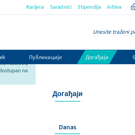
Karijera
Saradnici
Stipendija
Arhiva
ek
Публикације
Догађаји
ce, nažalsot,
 dostupan na
Догађаји
Danas