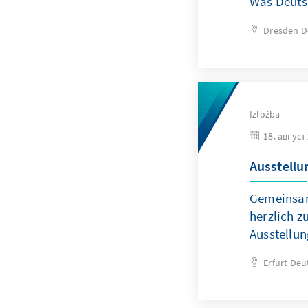
Was Deuts
Dresden
D
Izložba
18. август
Ausstellu
Gemeinsam
herzlich z
Ausstellun
Erfurt
Deu