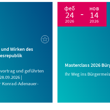
феб
нов
24
14
2026
2026
 und Wirken des
desrepublik
Masterclass 2026 Bü
svortrag und geführten
Ihr Weg ins Bürgermei
28.09.2026 |
r Konrad-Adenauer-