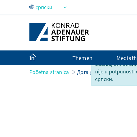
Skip to Main Content
Themen
Mediath
Sadržaj ove strani
nije u potpunosti
Početna stranica
Догађаји
српски.