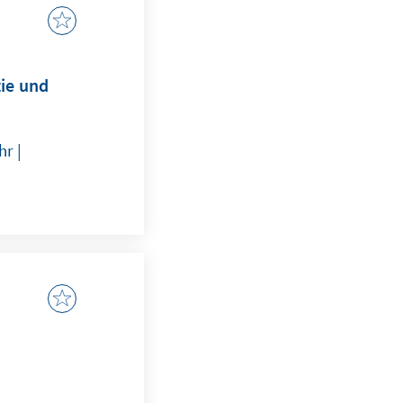
tie und
r |