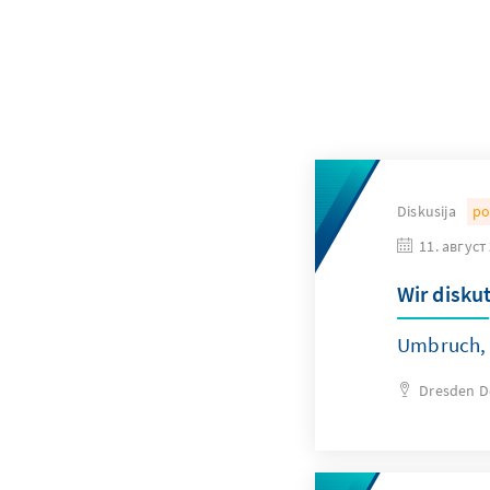
Diskusija
po
11. август
Wir disku
Umbruch, 
Dresden
D