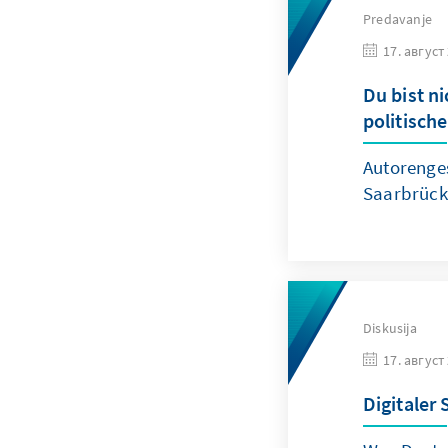
Predavanje
17. август
Du bist n
politisch
Autorenges
Saarbrück
Diskusija
17. август
Digitaler 