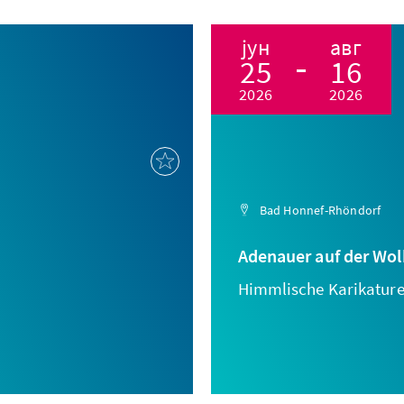
јун
авг
25
16
2026
2026
Bad Honnef-Rhöndorf
Adenauer auf der Wol
Himmlische Karikature