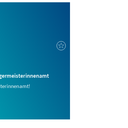
rgermeisterinnenamt
sterinnenamt!