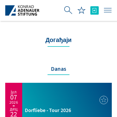
Skip to Main Content
Догађаји
Danas
јул
07
2026
дец
Dorfliebe - Tour 2026
22