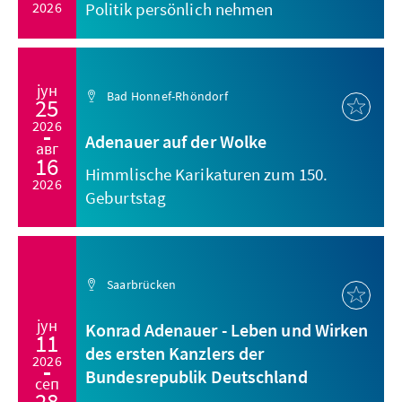
2026
Politik persönlich nehmen
јун
Bad Honnef-Rhöndorf
25
2026
Adenauer auf der Wolke
авг
16
Himmlische Karikaturen zum 150.
2026
Geburtstag
Saarbrücken
јун
Konrad Adenauer - Leben und Wirken
11
des ersten Kanzlers der
2026
Bundesrepublik Deutschland
сеп
28