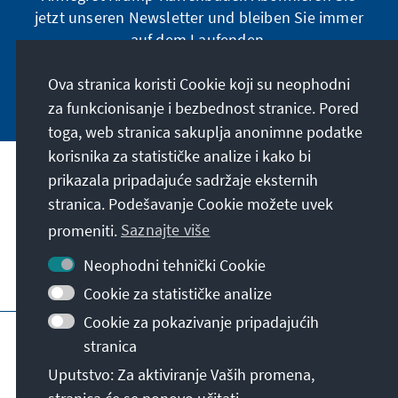
jetzt unseren Newsletter und bleiben Sie immer
auf dem Laufenden.
Ova stranica koristi Cookie koji su neophodni
Jetzt abonnieren
za funkcionisanje i bezbednost stranice. Pored
toga, web stranica sakuplja anonimne podatke
korisnika za statističke analize i kako bi
Naša misija
prikazala pripadajuće sadržaje eksternih
stranica. Podešavanje Cookie možete uvek
Kontakt
promeniti.
Saznajte više
Neophodni tehnički Cookie
Ostalo u ponudi naše fondacije
Cookie za statističke analize
Cookie za pokazivanje pripadajućih
Impresum
Zaštita podataka
Uslovi korišćenja
stranica
Erklärung zur Barrierefreiheit
Barriere melden
Uputstvo: Za aktiviranje Vaših promena,
Mapa stranice