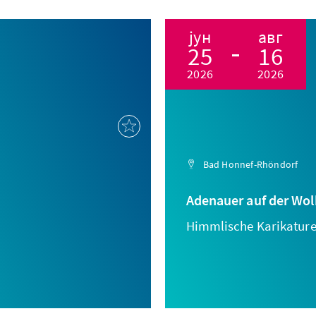
јун
авг
25
16
2026
2026
Bad Honnef-Rhöndorf
Adenauer auf der Wol
Himmlische Karikature