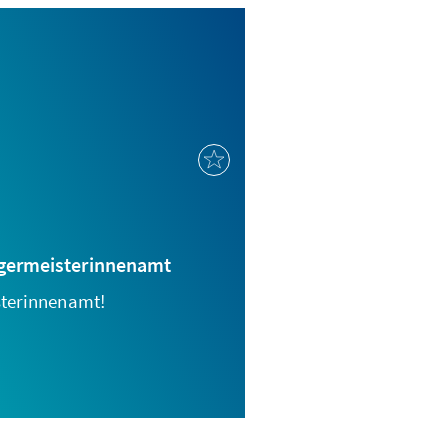
rgermeisterinnenamt
sterinnenamt!