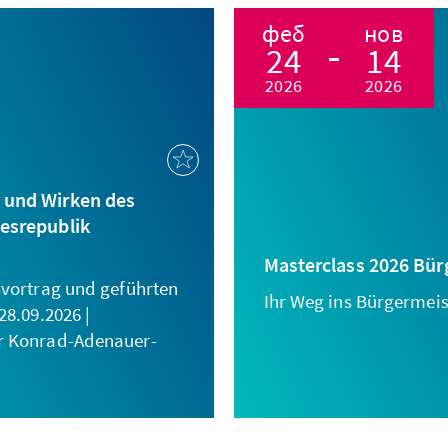
феб
нов
24
14
2026
2026
 und Wirken des
desrepublik
Masterclass 2026 Bü
svortrag und geführten
Ihr Weg ins Bürgermei
28.09.2026 |
r Konrad-Adenauer-