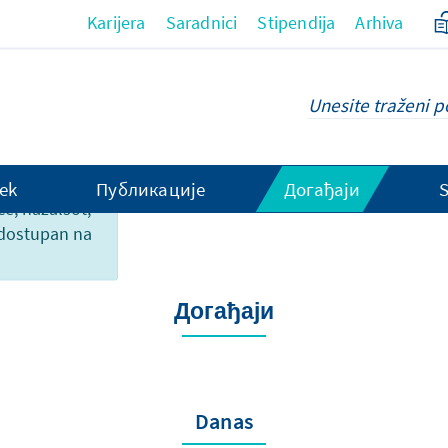
Karijera
Saradnici
Stipendija
Arhiva
ek
Публикације
Догађаји
ce, nažalsot,
 dostupan na
Догађаји
Danas