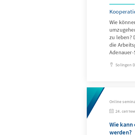
Kooperatio
Wie können
umzugehen,
zu leben? 
die Arbeit
Adenauer-S
Solingen
D
Online semin
24. септем
Wie kann d
werden?