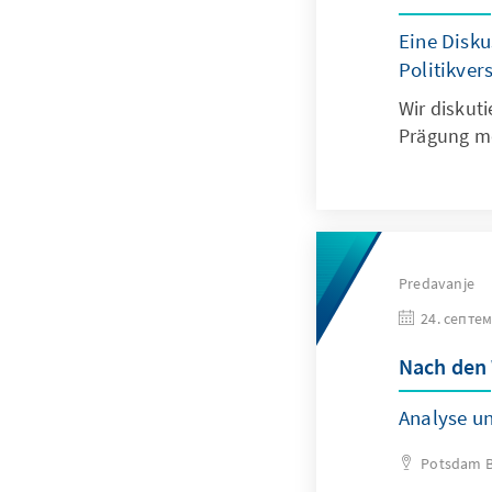
Eine Disk
Politikver
Wir diskut
Prägung mo
Predavanje
24. септем
Nach den
Analyse u
Potsdam