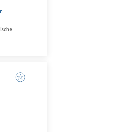
en
tische