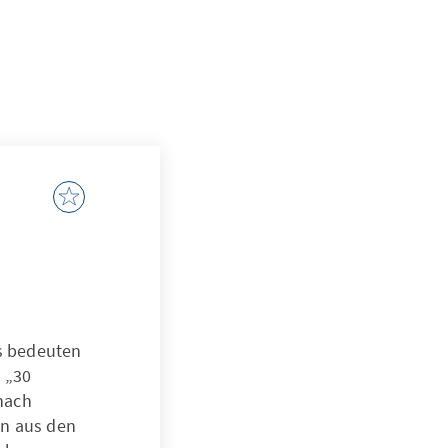
as bedeuten
e „30
nach
en aus den