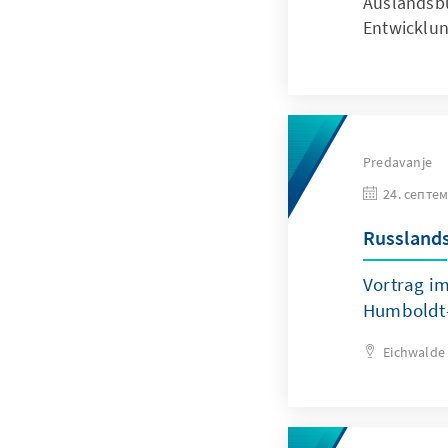
Auslandsbü
Entwicklun
Predavanje
24. септем
Russlands 
Vortrag i
Humboldt
Eichwalde