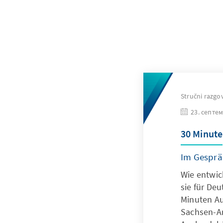
Stručni razgo
23. септем
30 Minute
Im Gesprä
Wie entwic
sie für De
Minuten Au
Sachsen-An