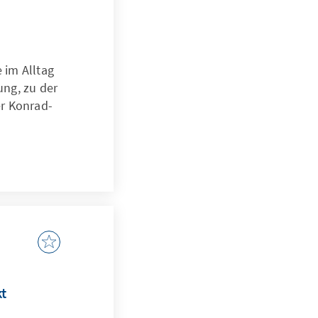
 im Alltag
ung, zu der
er Konrad-
kt