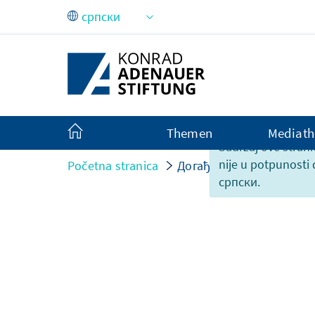
Skip to Main Content
Themen
Mediath
Sadržaj ove strani
nije u potpunosti
Početna stranica
Догађаји
српски.