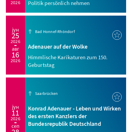
2026
Politik persönlich nehmen
јун
Bad Honnef-Rhöndorf
25
2026
Adenauer auf der Wolke
авг
16
Himmlische Karikaturen zum 150.
2026
Geburtstag
Saarbrücken
јун
Konrad Adenauer - Leben und Wirken
11
des ersten Kanzlers der
2026
Bundesrepublik Deutschland
сеп
28