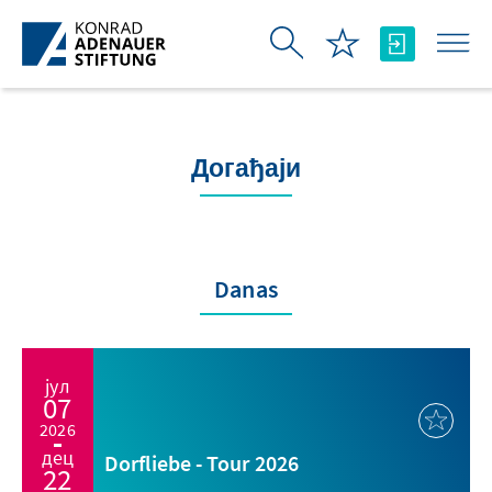
Skip to Main Content
Догађаји
Danas
јул
07
2026
дец
Dorfliebe - Tour 2026
22