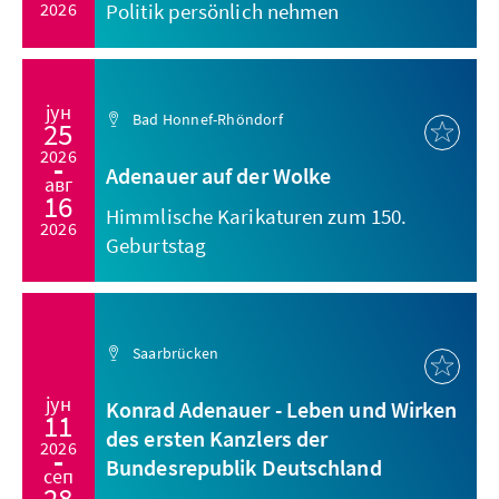
2026
Politik persönlich nehmen
јун
Bad Honnef-Rhöndorf
25
2026
Adenauer auf der Wolke
авг
16
Himmlische Karikaturen zum 150.
2026
Geburtstag
Saarbrücken
јун
Konrad Adenauer - Leben und Wirken
11
des ersten Kanzlers der
2026
Bundesrepublik Deutschland
сеп
28