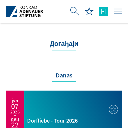
Skip to Main Content
Догађаји
Danas
јул
07
2026
дец
Dorfliebe - Tour 2026
22