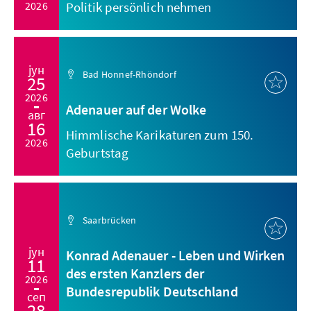
2026
Politik persönlich nehmen
јун
Bad Honnef-Rhöndorf
25
2026
Adenauer auf der Wolke
авг
16
Himmlische Karikaturen zum 150.
2026
Geburtstag
Saarbrücken
јун
Konrad Adenauer - Leben und Wirken
11
des ersten Kanzlers der
2026
Bundesrepublik Deutschland
сеп
28