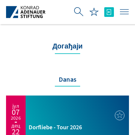
Skip to Main Content
Догађаји
Danas
јул
07
2026
дец
Dorfliebe - Tour 2026
22